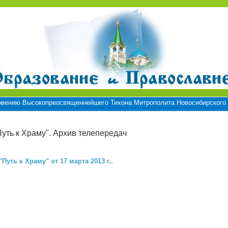
овению Высокопреосвященнейшего Тихона Митрополита Новосибирского 
Путь к Храму". Архив телепередач
"Путь к Храму" от 17 марта 2013 г..