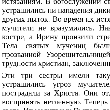
истязаниям. В богослужении с
устрашились ни нападения диких
других пыток. Во время их ист
мучители не вразумились. Н
костре, а Ирину пронзили стр
Тела святых мучениц были
прозванной Узорешительницей
трудности христиан, заключенн
Эти три сестры имели так
устрашились угроз мучител
пострадали за Христа. Они о
воспринять нетленную. Теперь