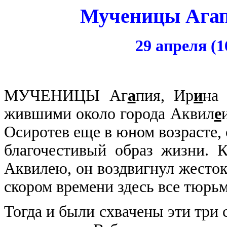
Мученицы Агап
29 апреля (1
МУЧЕНИЦЫ Аг
а
пия, Ир
и
на
жившими около города Аквил
е
Осиротев еще в юном возрасте,
благочестивый образ жизни. 
Аквилею, он воздвигнул жестоко
скором времени здесь все тюрь
Тогда и были схвачены эти три