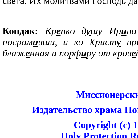
света. Их молитвами Господь да
Кондак:
Кр
е
пко д
у
шу Ир
и
на
посрам
и
вши, и ко Христ
у
при
блаж
е
нная и порф
и
ру от кров
е
Миссионерски
Издательство храма П
Copyright (c) 
Holy Protection 