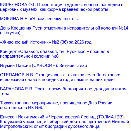
КИРЬЯНОВА О.Г. Презентация художественного наследия в
церковных музеях. как форма краеведческой работы
МЯКИНА Н.Е. «Я вам песенку спою…»
День Крещения Руси отметили в исправительной колонии №14
(г.Тогучин)
«Живоносный Источник» №2 (36) за 2026 год
Концерт «Славься, славься, ты, Русь моя!» прошел в
исправительной колонии №8
Игумен Паисий (САВОСИН). Зимние стихи
СТЕПАНОВ И.В. Станция юных техников села Легостаево:
всесоюзная слава в победный год и память наших дней
БАРАНОВА Е.В. Пост – время благоприятное, для души и для
тела
Торжественное мероприятие, посвященное Дню России,
состоялось в ИК №9.
Епископ Искитимский и Черепановский Леонид (ТОЛМАЧЕВ).
Калужский уроженец и сибирский деятель протоиерей Николай
Митропольский: опыт биографии духовного лица