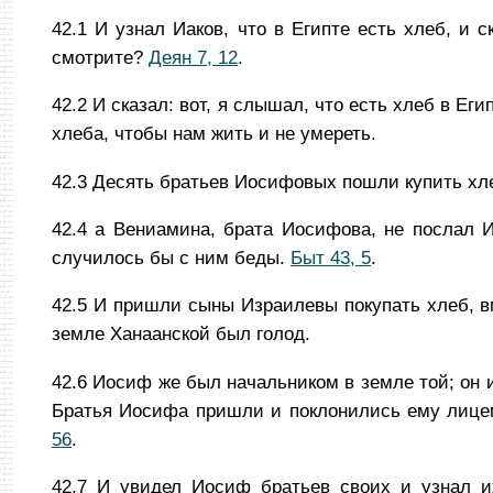
42.1
И узнал Иаков, что в Египте есть хлеб, и 
смотрите?
Деян 7, 12
.
42.2
И сказал: вот, я слышал, что есть хлеб в Еги
хлеба, чтобы нам жить и не умереть.
42.3
Десять братьев Иосифовых пошли купить хле
42.4
а Вениамина, брата Иосифова, не послал Иа
случилось бы с ним беды.
Быт 43, 5
.
42.5
И пришли сыны Израилевы покупать хлеб, в
земле Ханаанской был голод.
42.6
Иосиф же был начальником в земле той; он 
Братья Иосифа пришли и поклонились ему лице
56
.
42.7
И увидел Иосиф братьев своих и узнал их