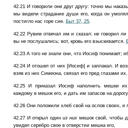
42.21
И говорили они друг другу: точно мы наказ
мы видели страдание души его, когда он умолял 
постигло нас горе сие.
Быт 37, 25
.
42.22
Рувим отвечал им и сказал: не говорил ли 
вы не послушались; вот, кровь его взыскивается.
42.23
А того не знали они, что Иосиф понимает; 
42.24
И отошел от них [Иосиф] и заплакал. И воз
взяв из них Симеона, связал его пред глазами их.
42.25
И приказал Иосиф наполнить мешки их 
каждому в мешок его, и дать им запасов на дорогу
42.26
Они положили хлеб свой на ослов своих, и 
42.27
И открыл один
из
них
мешок свой, чтобы да
увидел серебро свое в отверстии мешка его,