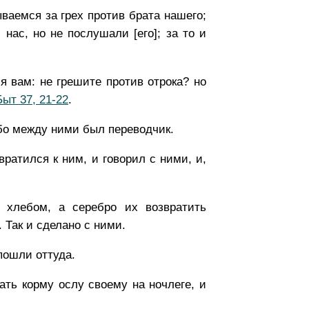
ываемся за грех против брата нашего;
нас, но не послушали [его]; за то и
я вам: не грешите против отрока? но
Быт 37, 21-22
.
ибо между ними был переводчик.
вратился к ним, и говорил с ними, и,
хлебом, а серебро их возвратить
. Так и сделано с ними.
пошли оттуда.
ть корму ослу своему на ночлеге, и