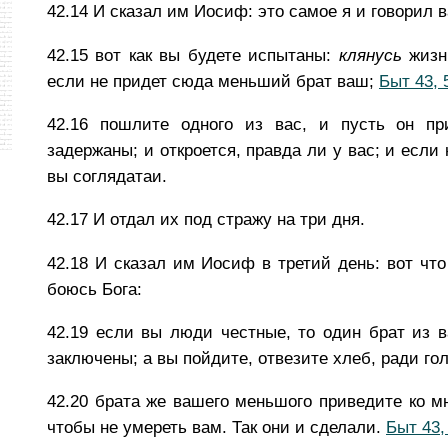
42.14
И сказал им Иосиф: это самое я и говорил в
42.15
вот как вы будете испытаны:
клянусь
жизн
если не придет сюда меньший брат ваш;
Быт 43, 
42.16
пошлите одного из вас, и пусть он пр
задержаны; и откроется, правда ли у вас; и если 
вы соглядатаи.
42.17
И отдал их под стражу на три дня.
42.18
И сказал им Иосиф в третий день: вот что
боюсь Бога:
42.19
если вы люди честные, то один брат из в
заключены; а вы пойдите, отвезите хлеб, ради го
42.20
брата же вашего меньшого приведите ко м
чтобы не умереть вам. Так они и сделали.
Быт 43,