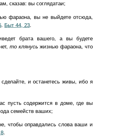
ам, сказав: вы соглядатаи;
ью фараона, вы не выйдете отсюда,
5
.
Быт 44, 23
.
иведет брата вашего, а вы будете
нет,
то
клянусь
жизнью фараона, что
 сделайте, и останетесь живы, ибо я
ас пусть содержится в доме, где вы
лода семейств ваших;
не, чтобы оправдались слова ваши и
 8
.