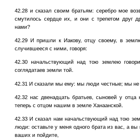
42.28
и сказал своим братьям: серебро мое воз
смутилось сердце их, и они с трепетом друг др
нами?
42.29
И пришли к Иакову, отцу своему, в земл
случившееся с ними, говоря:
42.30
начальствующий над тою землею говори
соглядатаев земли той.
42.31
И сказали мы ему: мы люди честные; мы не
42.32
нас двенадцать братьев, сыновей у отца 
теперь с отцом нашим в земле Ханаанской.
42.33
И сказал нам начальствующий над тою земл
люди: оставьте у меня одного брата из вас, а в
ваших и пойдите,