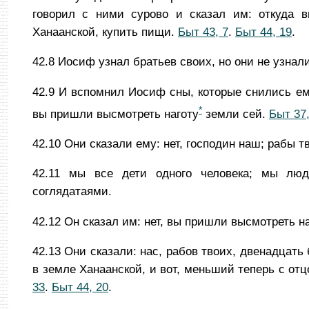
говорил с ними сурово и сказал им: откуда 
Ханаанской, купить пищи.
Быт 43, 7
.
Быт 44, 19
.
42.8
Иосиф узнал братьев своих, но они не узнали
42.9
И вспомнил Иосиф сны, которые снились ему
*
вы пришли высмотреть наготу
земли сей.
Быт 37,
42.10
Они сказали ему: нет, господин наш; рабы 
42.11
мы все дети одного человека; мы лю
соглядатаями.
42.12
Он сказал им: нет, вы пришли высмотреть н
42.13
Они сказали: нас, рабов твоих, двенадцать
в земле Ханаанской, и вот, меньший теперь с от
33
.
Быт 44, 20
.