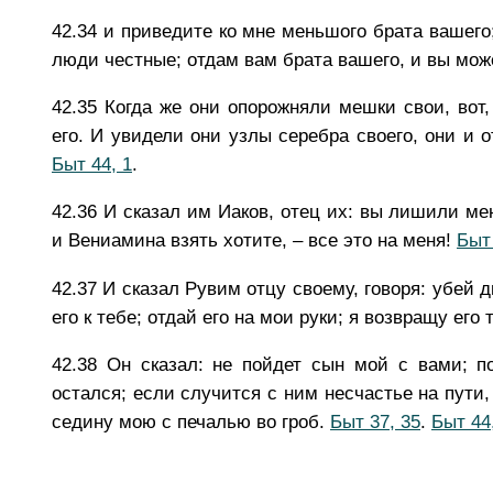
42.34
и приведите ко мне меньшого брата вашего;
люди честные; отдам вам брата вашего, и вы мож
42.35
Когда же они опорожняли мешки свои, вот,
его. И увидели они узлы серебра своего, они и 
Быт 44, 1
.
42.36
И сказал им Иаков, отец их: вы лишили мен
и Вениамина взять хотите, – все это на меня!
Быт 
42.37
И сказал Рувим отцу своему, говоря: убей 
его к тебе; отдай его на мои руки; я возвращу его 
42.38
Он сказал: не пойдет сын мой с вами; п
остался; если случится с ним несчастье на пути,
седину мою с печалью во гроб.
Быт 37, 35
.
Быт 44