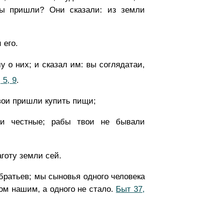
вы пришли? Они сказали: из земли
 его.
 о них; и сказал им: вы соглядатаи,
 5, 9
.
твои пришли купить пищи;
ди честные; рабы твои не бывали
аготу земли сей.
 братьев; мы сыновья одного человека
цом нашим, а одного не стало.
Быт 37,