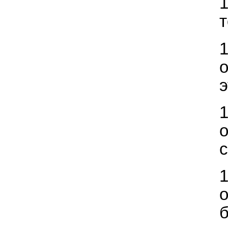
т
э
б