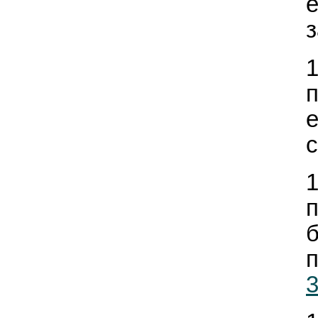
з
п
п
3