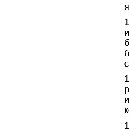
я
с
р