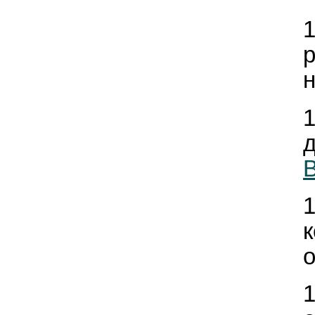
н
д
В
к
о