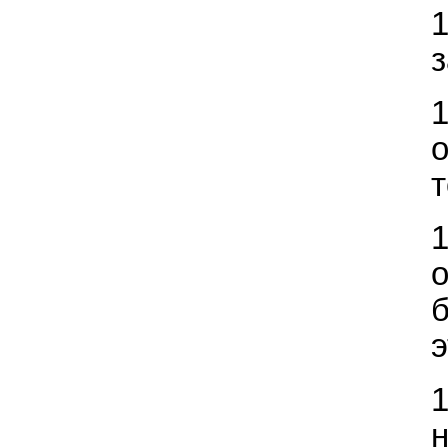
з
т
о
э
н