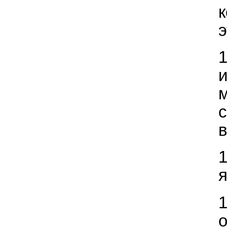
э
в
я
о