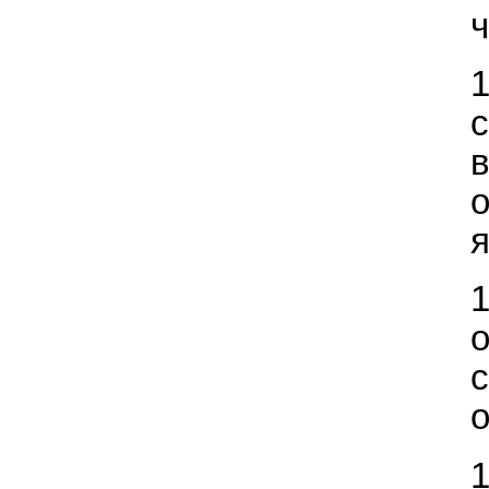
ч
в
о
я
о