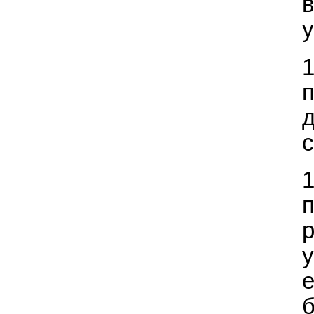
у
с
б