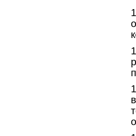
к
п
о