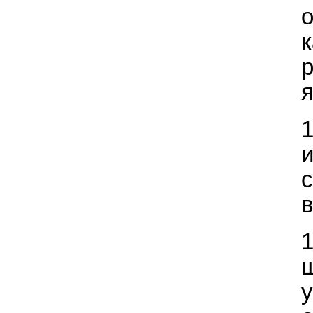
о
р
я
в
у