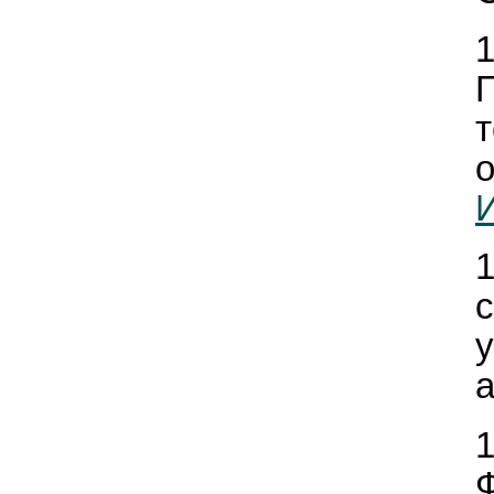
т
И
у
а