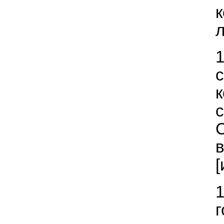
л
с
к
[