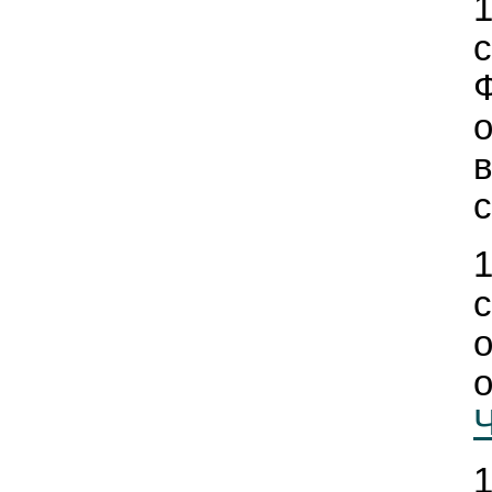
о
с
Ч