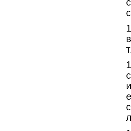
с
с
т
с
с