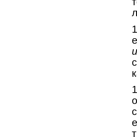
с
к
е