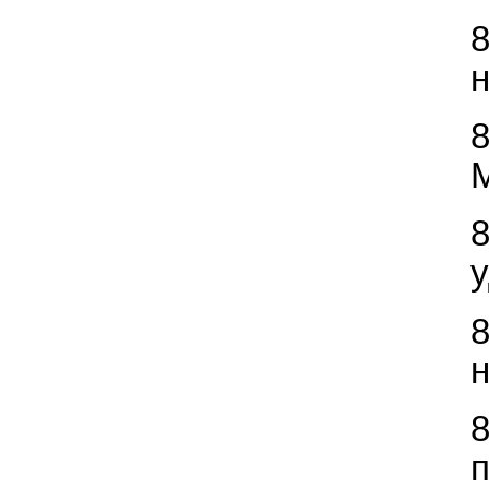
н
М
у