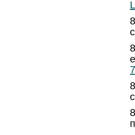
Ц
с
е
7
с
п