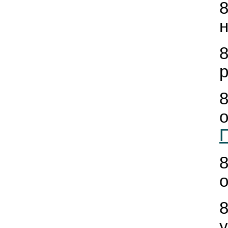
н
р
П
о
у