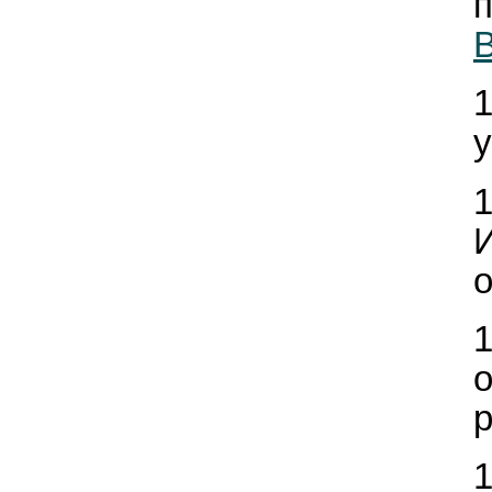
В
у
о
о
р