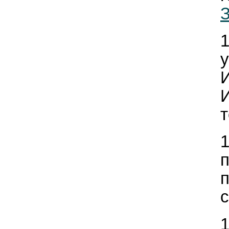
З
п
с