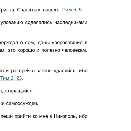
Христа, Спасителя нашего,
Рим 5, 5
.
о упованию соделались наследниками
тверждал о сем, дабы уверовавшие в
м: это хорошо и полезно человекам.
в и распрей о законе удаляйся, ибо
 Тим 2, 23
.
я, отвращайся,
учи самоосужден.
спеши прийти ко мне в Никополь, ибо