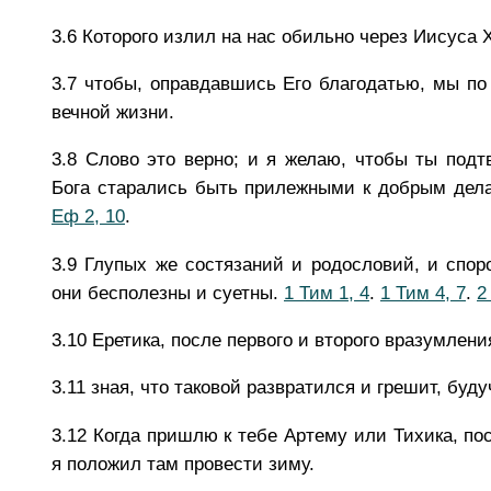
3.6
Которого излил на нас обильно через Иисуса 
3.7
чтобы, оправдавшись Его благодатью, мы п
вечной жизни.
3.8
Слово это верно; и я желаю, чтобы ты под
Бога старались быть прилежными к добрым дела
Еф 2, 10
.
3.9
Глупых же состязаний и родословий, и споро
они бесполезны и суетны.
1 Тим 1, 4
.
1 Тим 4, 7
.
2
3.10
Еретика, после первого и второго вразумлени
3.11
зная, что таковой развратился и грешит, буд
3.12
Когда пришлю к тебе Артему или Тихика, по
я положил там провести зиму.