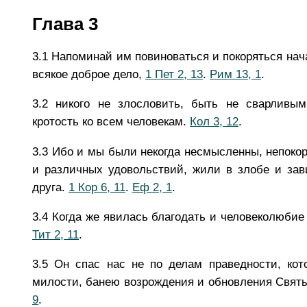
Глава 3
3.1
Напоминай им повиноваться и покоряться нач
всякое доброе дело,
1 Пет 2, 13
.
Рим 13, 1
.
3.2
никого не злословить, быть не сварливым
кротость ко всем человекам.
Кол 3, 12
.
3.3
Ибо и мы были некогда несмысленны, непоко
и различных удовольствий, жили в злобе и зав
друга.
1 Кор 6, 11
.
Еф 2, 1
.
3.4
Когда же явилась благодать и человеколюбие
Тит 2, 11
.
3.5
Он спас нас не по делам праведности, ко
милости, банею возрождения и обновления Свя
9
.