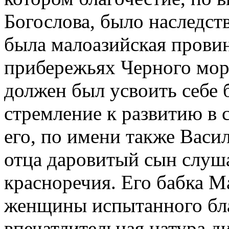
Богослова, было наследст
была малоазийская прови
прибережьях Черного моря
должен был усвоить себе 
стремление к развитию в 
его, по имени также Васил
отца даровитый сын слуш
красноречия. Его бабка 
женщины испытанного бла
впечатлительная натура ди