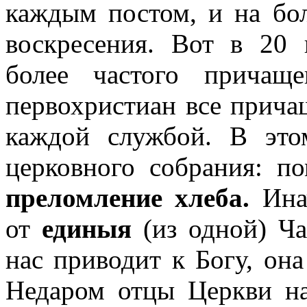
каждым постом, и на бо
воскресения. Вот в 20 
более частого причащ
первохристиан все прича
каждой службой. В эт
церковного собрания: п
преломление хлеба.
Инач
от
единыя
(из одной) Ч
нас приводит к Богу, она
Недаром отцы Церкви на