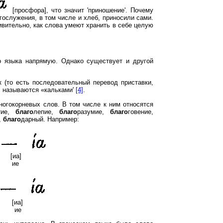
[просфора], что значит 'приношение'. Почему
гослужения, в том числе и хлеб, приносили сами.
вительно, как слова умеют хранить в себе целую
о языка напрямую. Однако существует и другой
 (то есть последовательный перевод приставки,
, называются «кальками'
[4]
.
огокорневых слов. В том числе к ним относятся
тие,
благо
лепие,
благо
разумие,
благо
говение,
,
благо
дарный. Например:
[иа]
— ие
[иа]
— ие