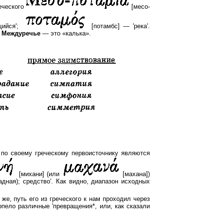
еческого
[месо-
щийся';
[потамбс] — 'река'.
а
Междуречье
— это «калька».
по своему греческому первоисточнику являются
[михани] (или
[махана])
адная); средство'. Как видно, диапазон исходных
же, путь его из греческого к нам проходил через
рпело различные 'превращения*, или, как сказали