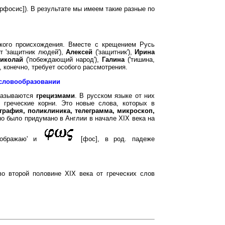
фосис]). В результате мы имеем такие разные по
кого происхождения. Вместе с крещением Русь
т 'защитник людей'),
Алексей
('защитник'),
Ирина
Николай
('побеждающий народ'),
Галина
('тишина,
а, конечно, требует особого рассмотрения.
 словообразовании
 называются
грецизмами
. В русском языке от них
 греческие корни. Это новые слова, которых в
графия, поликлиника, телеграмма, микроскоп,
но было придумано в Англии в начале XIX века на
зображаю' и
[фос], в род. падеже
во второй половине XIX века от греческих слов