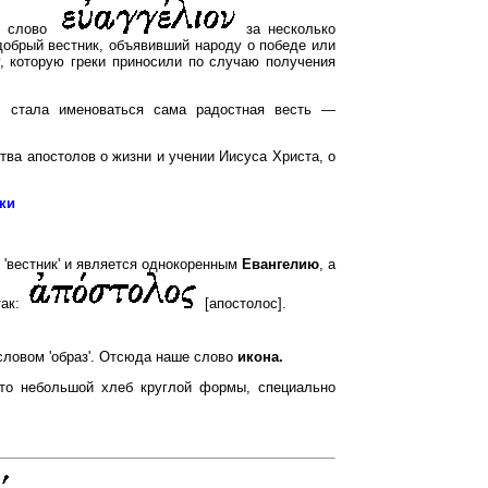
ке слово
за несколько
добрый вестник, объявивший народу о победе или
у, которую греки приносили по случаю получения
стала именоваться сама радостная весть —
ва апостолов о жизни и учении Иисуса Христа, о
ки
 'вестник' и является однокоренным
Евангелию
, а
так:
[апостолос].
словом 'образ'. Отсюда наше слово
икона.
то небольшой хлеб круглой формы, специально