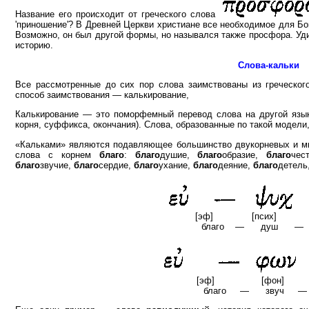
Название его происходит от греческого слова
'приношение'? В Древней Церкви христиане все необходимое для Бо
Возможно, он был другой формы, но назывался также просфора. Уди
историю.
Слова-кальки
Все рассмотренные до сих пор слова заимствованы из греческог
способ заимствования — калькирование,
Калькирование — это поморфемный перевод слова на другой язык
корня, суффикса, окончания). Слова, образованные по такой модели
«Кальками» являются подавляющее большинство двукорневых и мн
слова с корнем
благо
:
благо
душие,
благо
образие,
благо
чес
благо
звучие,
благо
сердие,
благо
ухание,
благо
деяние,
благо
детель
[эф] [псих] 
благо — душ 
[эф] [фон] 
благо — звуч 