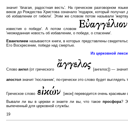
значит 'благая, радостная весть'. На греческом разговорном язы
веков до Рождества Христова означало 'подарок, который получал 
об избавлении от гибели'. Этим же словом потом называли 'жертв
известия о победе'. А потом словом
'неожиданная новость об избавлении, о победе, о спасении'.
Евангелием
называются книги, в которых представлены свидетельст
Его Воскресении, победе над смертью.
Из церковной лекси
Слово
ангел
(от греческого
[ангелос]) — значит
апостол
значит 'посланник', по-гречески это слово будет выглядеть 
Греческое слово
[икон] переводится очень красивым 
Вывали ли вы в церкви и знаете ли вы, что такое
просфора
? Э
выпеченный для церковной службы.
19