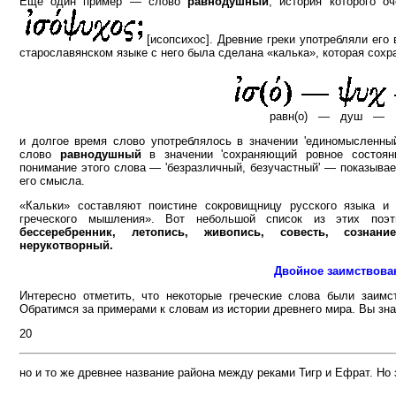
Еще один пример — слово
равнодушный
, история которого о
[исопсихос]. Древние греки употребляли его 
старославянском языке с него была сделана «калька», которая сохр
равн(о) — душ — 
и долгое время слово употреблялось в значении 'единомысленны
слово
равнодушный
в значении 'сохраняющий ровное состоян
понимание этого слова — 'безразличный, безучастный' — показывае
его смысла.
«Кальки» составляют поистине сокровищницу русского языка и
греческого мышления». Вот небольшой список из этих поэ
бессеребренник, летопись, живопись, совесть, сознан
нерукотворный.
Двойное заимствова
Интересно отметить, что некоторые греческие слова были заим
Обратимся за примерами к словам из истории древнего мира. Вы зн
20
но и то же древнее название района между реками Тигр и Ефрат. Но