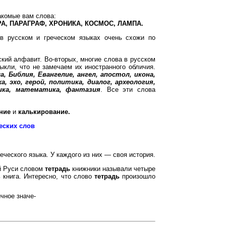
акомые вам слова:
А, ПАРАГРАФ, ХРОНИКА, КОСМОС, ЛАМПА.
 в русском и греческом языках очень схожи по
ский алфавит. Во-вторых, многие слова в русском
ыкли, что не замечаем их иностранного обличия.
, Библия, Евангелие, ангел, апостол, икона,
 эхо, герой, политика, диалог, археология,
ика, математика, фантазия
. Все эти слова
ние
и
калькирование.
еских слов
еческого языка. У каждого из них — своя история.
ей Руси словом
тетрадь
книжники называли четыре
 книга. Интересно, что слово
тетрадь
произошло
чное значе-