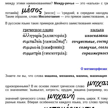
между этими наименованиями?
Между-речье
— это «калька» с гр
потамйа]:
[мэсос] — 'средний, в середине находя
Таким образом, слово
Месопотамия
— это прямое заимствование, 
В русском языке таких примеров двойного заимствования немало:
О метаморфозах
Знаете ли вы, что слова
машина, механика, махина, махинация
однокоренными? В их основе лежит греческое слово
со значениями: 'вымысел, хитрость; орудие, машина (например, ос
значений греческого слова
очень широк. К тому 
разные языки. Вбирая особенности каждого языка, это слово прете