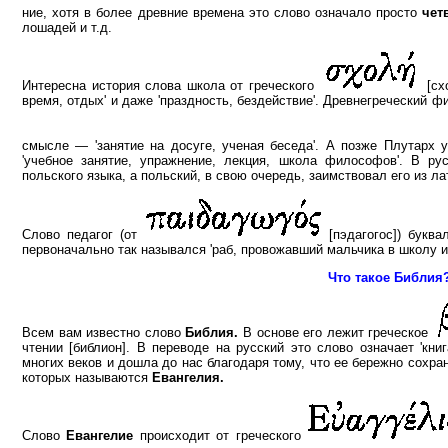
ние, хотя в более древние времена это слово означало просто
чет
лошадей и т.д.
Интересна история слова школа от греческого
[сх
время, отдых' и даже 'праздность, бездействие'. Древнегреческий 
смысле — 'занятие на досуге, ученая беседа'. А позже Плутарх
'учебное занятие, упражнение, лекция, школа философов'. В ру
польского языка, а польский, в свою очередь, заимствовал его из ла
Слово педагог (от
[пэдагогос]) буква
первоначально так назывался 'раб, провожавший мальчика в школу и 
Что такое Библия
Всем вам известно слово
Библия.
В основе его лежит греческое
чтении [библион]. В переводе на русский это слово означает 'кн
многих веков и дошла до нас благодаря тому, что ее бережно сохран
которых называются
Евангелия.
Слово
Евангелие
происходит от греческого