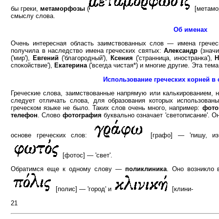
бы греки,
метаморфозы
(
[метамор
смыслу слова.
Об именах
Очень интересная область заимствованных слов — имена гречес
получила в наследство имена греческих святых:
Александр
(значи
('мир'),
Евгений
('благородный'),
Ксения
('странница, иностранка'),
спокойствие'),
Екатерина
('всегда чистая*) и многие другие. Эта тем
Использование греческих корней в
Греческие слова, заимствованные напрямую или калькированием,
следует отличать слова, для образования которых использованы
греческом языке не было. Таких слов очень много, например:
фото
телефон
. Слово
фотография
буквально означает 'светописание'. О
основе греческих слов:
[графо] — 'пишу, и
[фотос] — 'свет'.
Обратимся еще к одному слову —
поликлиника
. Оно возникло 
[полис] — 'город' и
[клини-
21