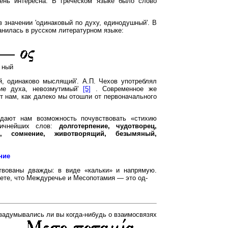
чень интересна. В греческом языке было слово
в значении 'одинаковый по духу, единодушный'. В
анилась в русском литературном языке:
ный
й, одинаково мыслящий'. А.П. Чехов употреблял
ие духа, невозмутимый'
[5]
. Современное же
т нам, как далеко мы отошли от первоначального
 дают нам возможность почувствовать «стихию
тичнейших слов:
долготерпение, чудотворец,
ие, сомнение, животворящий, безымяный,
ние
ствованы дважды: в виде «кальки» и напрямую.
аете, что Междуречье и Месопотамия — это од-
 задумывались ли вы когда-нибудь о взаимосвязях