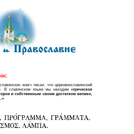
НАС
лавянских книг» писал, что церковнославянский
го». В славянском языке мы находим
«греческое
торое и собственным своим достатком велико,
.»