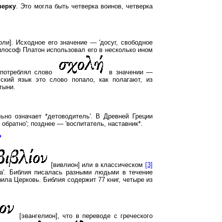
верку
. Это могла быть четверка воинов, четверка
оли]. Исходное его значение — 'досуг, свободное
философ Платон использовал его в несколько ином
 употреблял слово
в значении —
сский язык это слово попало, как полагают, из
тыни.
льно означает *детоводитель'. В Древней Греции
обратно'; позднее — 'воспитатель, наставник*.
?
[вивлион] или в классическом
[3]
ига'. Библия писалась разными людьми в течение
ила Церковь. Библия содержит 77 книг, четыре из
[эвангелион], что в переводе с греческого