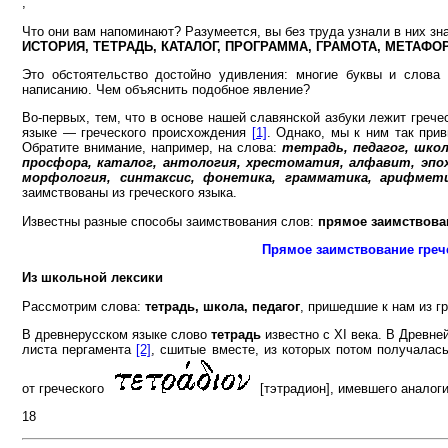
,
Что они вам напоминают? Разумеется, вы без труда узнали в них зн
ИСТОРИЯ, ТЕТРАДЬ, КАТАЛОГ, ПРОГРАММА, ГРАМОТА, МЕТАФОР
Это обстоятельство достойно удивления: многие буквы и слова
написанию. Чем объяснить подобное явление?
Во-первых, тем, что в основе нашей славянской азбуки лежит грече
языке — греческого происхождения
[1]
. Однако, мы к ним так прив
Обратите внимание, например, на слова:
тетрадь, педагог, школа
просфора, каталог, антология, хрестоматия, алфавит, эпоха,
морфология, синтаксис, фонетика, грамматика, арифмет
заимствованы из греческого языка.
Известны разные способы заимствования слов:
прямое заимствова
Прямое заимствование греч
Из школьной лексики
Рассмотрим слова:
тетрадь, школа, педагог
, пришедшие к нам из гр
В древнерусском языке слово
тетрадь
известно с XI века. В Древн
листа пергамента
[2]
, сшитые вместе, из которых потом получалась
от греческого
[тэтрадион], имевшего аналоги
18