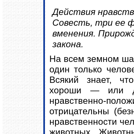
Действия нравств
Совесть, три ее ф
вменения. Прирож
закона.
На всем земном шар
один только челов
Всякий знает, чт
хороши — или 
нравственно-пол
отрицательны (без
нравственности чел
животных. Животны