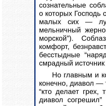
сознательные собл
о которых Господь с
малых сих — лу
мельничный жерно
морской”). Собла
комфорт, безнравс
бесстыдные “наряд
смрадный источник г
Но главным и кор
конечно, диавол — 
“кто делает грех, 
диавол согрешил” 