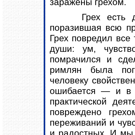
заражены грехом.
Грех есть духов
поразившая всю пр
Грех повредил все
души: ум, чувств
помрачился и сде
римлян была пог
человеку свойствен
ошибается — и в 
практической деят
повреждено грехо
переживаний и чув
и радостных. И мы