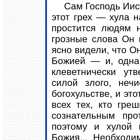
Сам Господь Иисус 
этот грех — хула н
простится людям 
грозные слова Он 
ясно видели, что О
Божией — и, однак
клеветнически ут
силой злого, неч
богохульстве, и эт
всех тех, кто гр
сознательным про
поэтому и хулой
Божия... Необходи