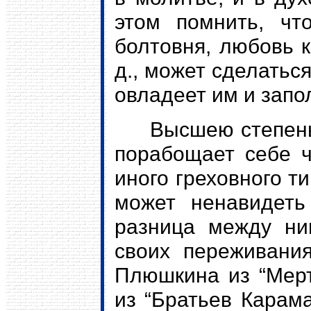
этом помнить, чт
болтовня, любовь к
д., может сделатьс
овладеет им и запо
Высшею степенью 
порабощает себе ч
иного греховного т
может ненавидеть
разница между ним
своих переживания
Плюшкина из “Мер
из “Братьев Карам