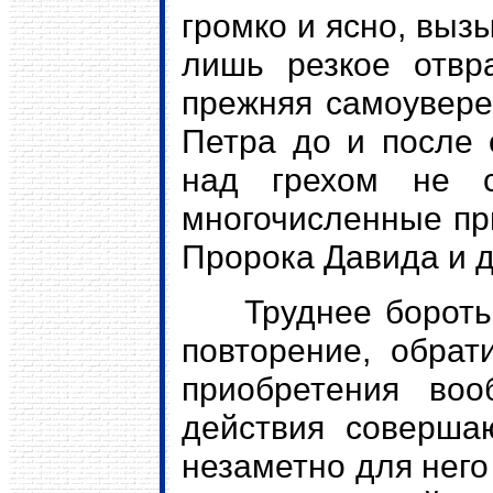
громко и ясно, выз
лишь резкое отвр
прежняя самоуверен
Петра до и после 
над грехом не с
многочисленные при
Пророка Давида и д
Труднее бороться 
повторение, обрат
приобретения воо
действия совершаю
незаметно для него