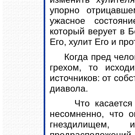
упорно отрицавше
ужасное состоян
который верует в Б
Его, хулит Его и про
Когда пред челове
грехом, то исход
источников: от собс
диавола.
Что касается пл
несомненно, что о
гнездилищем, ис
предрасположе