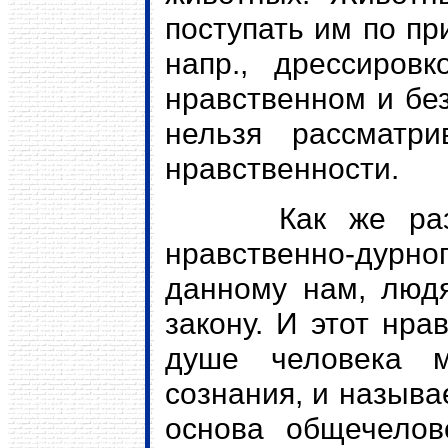
поступать им по пр
напр., дрессиров
нравственном и без
нельзя рассматр
нравственности.
Как же различ
нравственно-дурн
данному нам, людя
закону. И этот нра
душе человека м
сознания, и называ
основа общечелове