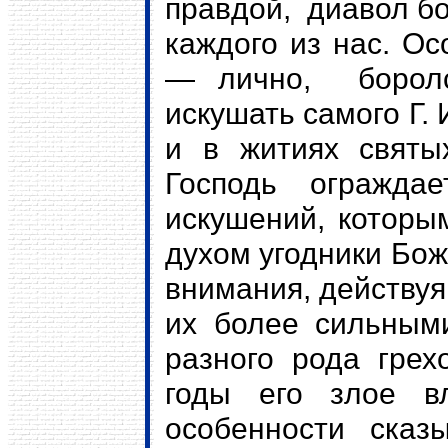
правдой, диавол бо
каждого из нас. Ос
— лично, боролс
искушать самого Г. 
и в житиях свят
Господь огражд
искушений, которы
духом угодники Бож
внимания, действуя
их более сильным
разного рода гре
годы его злое вл
особенности сказ