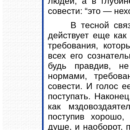
людей, а в глубин
совести: “это — нех
В тесной связи 
действует еще как
требования, котор
всех его сознатель
будь правдив, не
нормами, требова
совести. И голос е
поступать. Наконец
как мздовоздаяте
поступив хорошо,
душе, и наоборот,