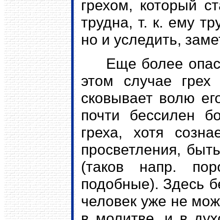
грехом, который с
трудна, т. к. ему т
но и уследить, зам
Еще более опасной
эт
o
м случае грех 
сковывает волю ег
почти бессилен б
греха, хотя созн
просветления, быть
(таков напр. по
подобные). Здесь 
человек уже не мож
в молитве, и в ду