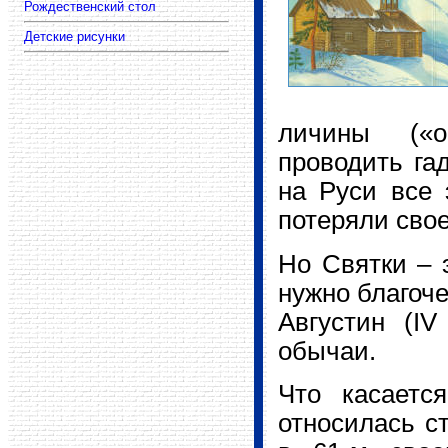
личины («ок
проводить га
на Руси все 
потеряли сво
Но Святки – 
нужно благоче
Августин (IV
обычаи.
Что касаетс
относилась ст