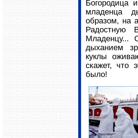
Богородица и
младенца ды
образом, на 
Радостную В
Младенцу...
дыханием зр
куклы ожива
скажет, что 
было!