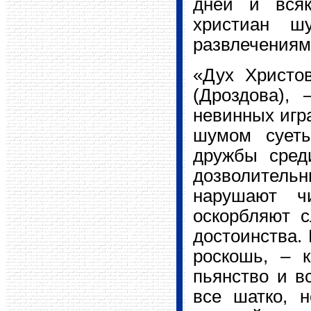
дней и всяк
христиан ш
развлечениям
«Дух Христо
(Дроздова), 
невинных игр
шумом суеты
дружбы среди
дозволитель
нарушают ч
оскорбляют с
достоинства. 
роскошь, – к
пьянство и вс
все шатко, н