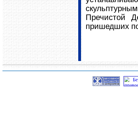
скульптурны
Пречистой Д
пришедших по