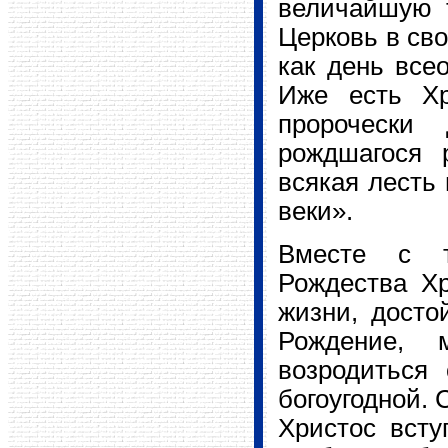
величайшую 
Церковь в сво
как день все
Иже есть Хр
пророчески 
рождшагося 
всякая лесть 
веки».
Вместе с т
Рождества Хр
жизни, досто
Рождение, 
возродиться
богоугодной.
Христос всту