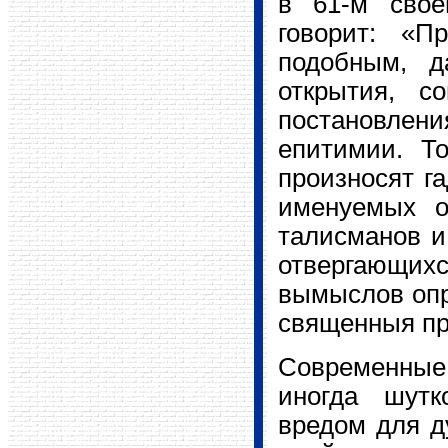
в 61-м свое
говорит: «П
подобным, д
открытия, с
постановлени
епитимии. Т
произносят га
именуемых о
талисманов и
отвергающи
вымыслов опр
священныя пр
Современные
иногда шутк
вредом для д