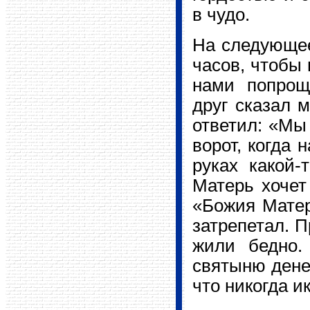
в чудо.
На следующее
часов, чтобы 
нами попрощ
друг сказал 
ответил: «Мы
ворот, когда 
руках какой-
Матерь хочет
«Божия Матерь
затрепетал. П
жили бедно.
святыню денег
что никогда и