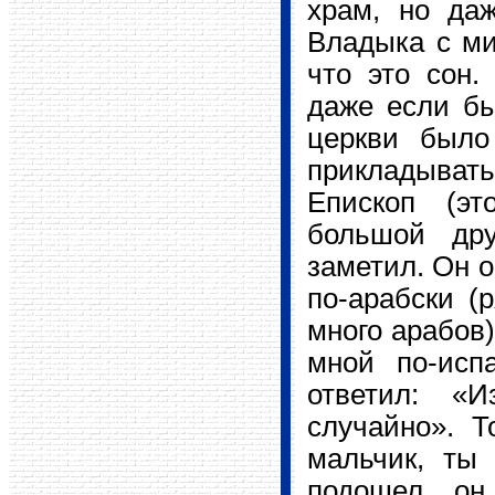
храм, но даж
Владыка с ми
что это сон.
даже если бы
церкви было
прикладывать
Епископ (э
большой дру
заметил. Он о
по-арабски (
много арабов)
мной по-исп
ответил: «
случайно». Т
мальчик, ты
подошел, он