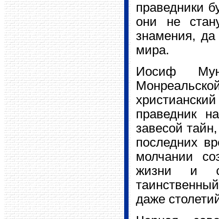
праведники бу
они не стан
знамения, да
мира.
Иосиф Мун
Монреальск
христиански
праведник н
завесой тайн,
последних в
молчании со
жизни и с
таинственный
даже столетий