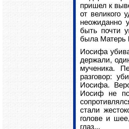
пришел к выво
от великого 
неожиданно у
быть почти у
была Матерь 
Иосифа убива
держали, оди
мученика. П
разговор: уб
Иосифа. Веро
Иосиф не по
сопротивлялся
стали жесток
голове и шее
глаз...