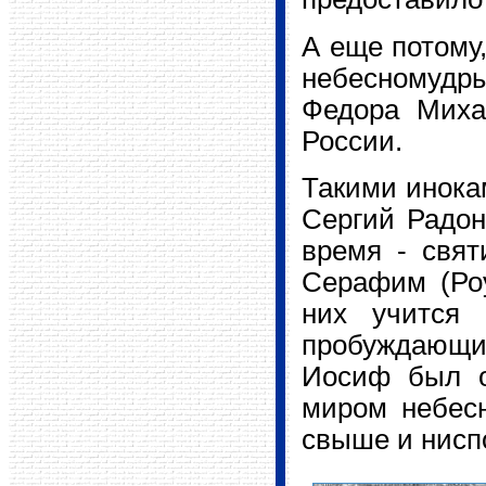
А еще потому,
небесномудр
Федора Михай
России.
Такими инока
Сергий Радон
время - свят
Серафим (Роу
них учится 
пробуждающи
Иосиф был о
миром небес
свыше и нисп