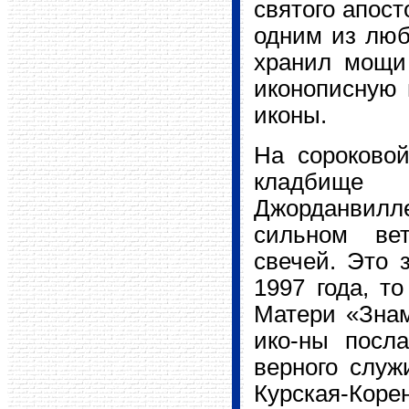
святого апост
одним из люб
хранил мощи 
иконописную 
иконы.
На сороково
кладбище 
Джорданвилле
сильном ве
свечей. Это 
1997 года, т
Матери «Знам
ико-ны посл
верного служ
Курская-Кор