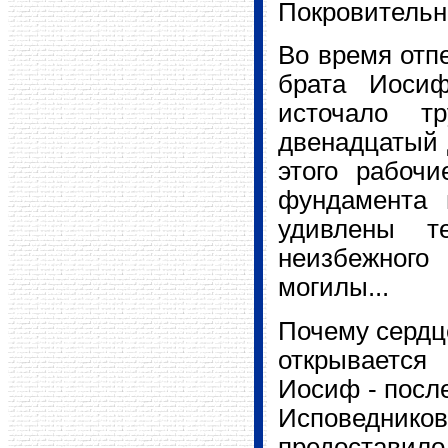
Покровительн
Во время отп
брата Иоси
источало т
двенадцатый 
этого рабоч
фундамента 
удивлены т
неизбежного
могилы...
Почему сердце
открывается
Иосиф - посл
Исповедни
предоставило