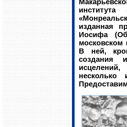
Макарьевск
института
«Монреальск
изданная п
Иосифа (Об
московском 
В ней, кро
создания 
исцелений
несколько 
Предоставим