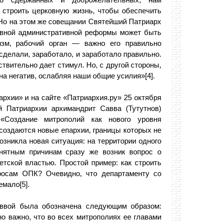
го сдержанных и доброжелательных, нам
 строить церковную жизнь, чтобы обеспечить
 Но на этом же совещании Святейший Патриарх
ковной административной реформы может быть
изм, рабочий орган — важно его правильно
 сделали, заработало, и заработало правильно.
твительно дает стимул. Но, с другой стороны,
 на негатив, ослабляя наши общие усилия»[4].
рхии» и на сайте «Патриархия.ру» 25 октября
й Патриархии архимандрит Савва (Тутутнов)
«Создание митрополий как нового уровня
а создаются новые епархии, границы которых не
зникла новая ситуация: на территории одного
онятным причинам сразу же возник вопрос о
етской властью. Простой пример: как строить
росам ОПК? Очевидно, что департаменту со
емало[5].
аввой была обозначена следующим образом:
о важно, что во всех митрополиях ее главами