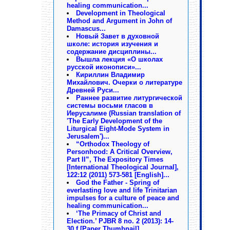
healing communication...
Development in Theological
Method and Argument in John of
Damascus...
Новый Завет в духовной
школе: история изучения и
содержание дисциплины...
Вышла лекция «О школах
русской иконописи»...
Кириллин Владимир
Михайлович. Очерки о литературе
Древней Руси...
Раннее развитие литургической
системы восьми гласов в
Иерусалиме (Russian translation of
'The Early Development of the
Liturgical Eight-Mode System in
Jerusalem')...
“Orthodox Theology of
Personhood: A Critical Overview,
Part II”, The Expository Times
[International Theological Journal],
122:12 (2011) 573-581 [English]...
God the Father - Spring of
everlasting love and life Trinitarian
impulses for a culture of peace and
healing communication...
‘The Primacy of Christ and
Election.’ PJBR 8 no. 2 (2013): 14-
30.f [Paper Thumbnail]...