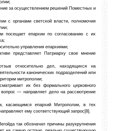
олии;
ение за осуществлением решений Поместных и
лии с органами светской власти, полномочия
лии;
ии посещает епархии по согласованию с их
ха;
осительно управления епархиями;
ативе представляет Патриарху свое мнение
отзыв относительно дел, находящихся на
еятельности канонических подразделений или
ритории митрополии;
сматривает их без формального церковного
ь вопрос — направляет дело на рассмотрение
м, касающимся епархий Митрополии, в тех
 направляют ему соответствующий запрос[8].
егойда так обозначил причины разукрупнения
вает на самую острую, реально существующую