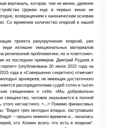
ая вертикаль, которая, тем не менее, древнее
устройство Церкви еще в первых веках ее
егодня, возвращением к каноническим основам
тап. Со временем количество епархий в нашей
ации проекта разукрупнения епархий, уже
в виде излишне эмоциональных материалов
а религиозной проблематике, но и «светские».
ин из последних примеров. Дмитрий Руднев в
терпит» (опубликована 20 июля 2015 года на
2015 года в «Совершенно секретно») отмечает
молодых архиереев, не имеющих достаточного
новятся распорядителями судеб сотен и тысяч
ские священники о себе: «Мы добровольно
ая священство, человек оказывается в полной
ь этого несчастного. <...> Помимо финансовых
цы: "Видел трех молодых владык, заступавших
обидят – прошло немного времени и... начались
ерей, это Хозяин всего, что есть в епархии”.