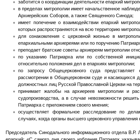
заботится о координации деятельности епархий митроп
в пределах митрополии имеет начальственное наблюд
Архиерейских Соборов, а также Священного Синода;
имеет попечение о взаимодействии епархий митропо
которых распространяются на всю территорию митропо
для ознакомления с церковной жизнью в митропол
епархиальными архиереями или по поручению Патриар
преподает братские советы архиереям митрополии отн
по указанию Патриарха или по собственной иници
относительно положения дел в епархиях митрополии;
по запросу Общецерковного суда представляет 
рассмотрении в Общецерковном суде и касающихся д
должностных лиц Русской Православной Церкви на тер
принимает жалобы на архиереев митрополии и рас
судопроизводства, а в случае невозможности решит
Патриарха с приложением своего мнения;
осуществляет формальное расследование по дела
случаях, когда органы высшего церковного управления
Председатель Синодального информационного отдела В.Р. Л
епархий: «С самого дня своего избрания Патриарх указы