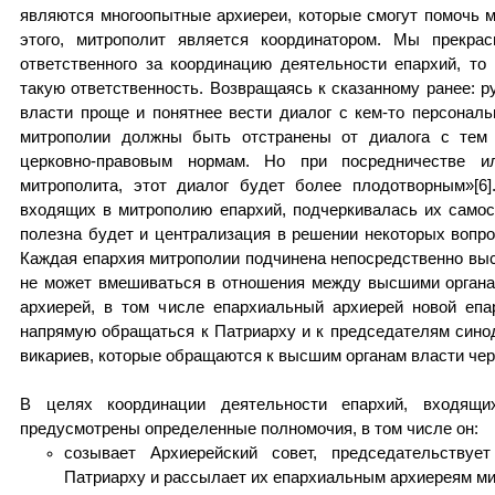
являются многоопытные архиереи, которые смогут помочь 
этого, митрополит является координатором. Мы прекра
ответственного за координацию деятельности епархий, то 
такую ответственность. Возвращаясь к сказанному ранее: р
власти проще и понятнее вести диалог с кем-то персональн
митрополии должны быть отстранены от диалога с тем 
церковно-правовым нормам. Но при посредничестве и
митрополита, этот диалог будет более плодотворным»[6
входящих в митрополию епархий, подчеркивалась их самост
полезна будет и централизация в решении некоторых вопро
Каждая епархия митрополии подчинена непосредственно выс
не может вмешиваться в отношения между высшими органа
архиерей, в том числе епархиальный архиерей новой епа
напрямую обращаться к Патриарху и к председателям сино
викариев, которые обращаются к высшим органам власти чер
В целях координации деятельности епархий, входящи
предусмотрены определенные полномочия, в том числе он:
созывает Архиерейский совет, председательствуе
Патриарху и рассылает их епархиальным архиереям ми