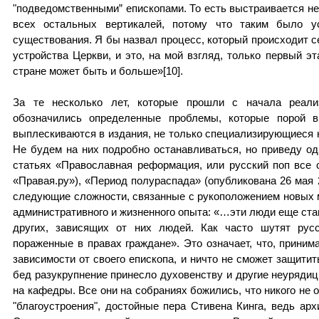
"подведомственными” епископами. То есть выстраивается нек
всех остальных вертикалей, потому что таким было 
существования. Я бы назвал процесс, который происходит с
устройства Церкви, и это, на мой взгляд, только первый э
стране может быть и больше»[10].
За те несколько лет, которые прошли с начала реализ
обозначились определенные проблемы, которые порой 
выплескиваются в издания, не только специализирующиеся н
Не будем на них подробно останавливаться, но приведу од
статьях «Православная реформация, или русский поп все с
«Правая.ру»), «Период полураспада» (опубликована 26 мая 
следующие сложности, связанные с рукоположением новых 
административного и жизненного опыта: «…эти люди еще ста
других, зависящих от них людей. Как часто шутят рус
пораженные в правах граждане». Это означает, что, приним
зависимости от своего епископа, и ничто не сможет защитит
бед разукрупнение принесло духовенству и другие неуряди
на кафедры. Все они на собраниях божились, что никого не 
"благоустроения", достойные пера Стивена Кинга, ведь архи