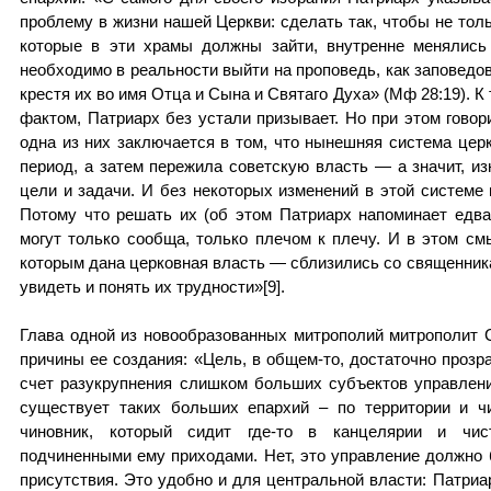
проблему в жизни нашей Церкви: сделать так, чтобы не тол
которые в эти храмы должны зайти, внутренне менялись
необходимо в реальности выйти на проповедь, как заповедов
крестя их во имя Отца и Сына и Святаго Духа» (Мф 28:19). 
фактом, Патриарх без устали призывает. Но при этом говори
одна из них заключается в том, что нынешняя система цер
период, а затем пережила советскую власть — а значит, и
цели и задачи. И без некоторых изменений в этой системе
Потому что решать их (об этом Патриарх напоминает едв
могут только сообща, только плечом к плечу. И в этом с
которым дана церковная власть — сблизились со священника
увидеть и понять их трудности»[9].
Глава одной из новообразованных митрополий митрополит С
причины ее создания: «Цель, в общем-то, достаточно прозр
счет разукрупнения слишком больших субъектов управлен
существует таких больших епархий – по территории и ч
чиновник, который сидит где-то в канцелярии и чис
подчиненными ему приходами. Нет, это управление должно б
присутствия. Это удобно и для центральной власти: Патриа