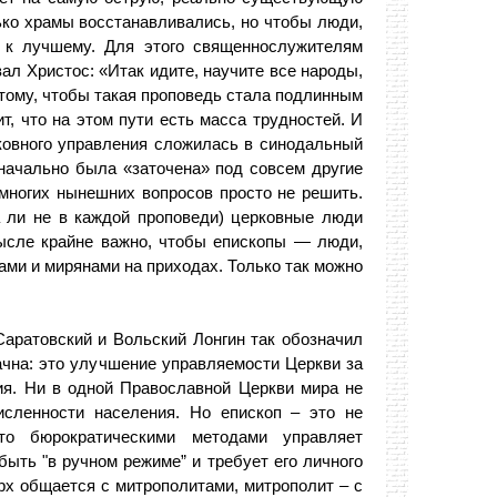
ько храмы восстанавливались, но чтобы люди,
 к лучшему. Для этого священнослужителям
ал Христос: «Итак идите, научите все народы,
К тому, чтобы такая проповедь стала подлинным
т, что на этом пути есть масса трудностей. И
ковного управления сложилась в синодальный
значально была «заточена» под совсем другие
 многих нынешних вопросов просто не решить.
а ли не в каждой проповеди) церковные люди
мысле крайне важно, чтобы епископы — люди,
ми и мирянами на приходах. Только так можно
аратовский и Вольский Лонгин так обозначил
ачна: это улучшение управляемости Церкви за
ия. Ни в одной Православной Церкви мира не
исленности населения. Но епископ – это не
то бюрократическими методами управляет
ыть "в ручном режиме” и требует его личного
рх общается с митрополитами, митрополит – с