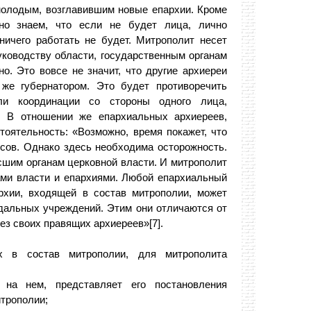
молодым, возглавившим новые епархии. Кроме
сно знаем, что если не будет лица, лично
ничего работать не будет. Митрополит несет
уководству области, государственным органам
о. Это вовсе не значит, что другие архиереи
же губернатором. Это будет противоречить
ли координации со стороны одного лица,
]. В отношении же епархиальных архиереев,
оятельность: «Возможно, время покажет, что
сов. Однако здесь необходима осторожность.
шим органам церковной власти. И митрополит
ми власти и епархиями. Любой епархиальный
рхии, входящей в состав митрополии, может
дальных учреждений. Этим они отличаются от
ез своих правящих архиереев»[7].
х в состав митрополии, для митрополита
т на нем, представляет его постановления
трополии;