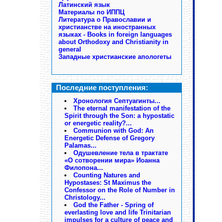
Латинский язык
Материалы по ИППЦ
Литература о Православии и
христианстве на иностранных
языках - Books in foreign languages
about Orthodoxy and Christianity in
general
Западные христианские апологеты
Последние поступления:
Хронология Септуагинты...
The eternal manifestation of the
Spirit through the Son: a hypostatic
or energetic reality?...
Communion with God: An
Energetic Defense of Gregory
Palamas...
Одушевление тела в трактате
«О сотворении мира» Иоанна
Филопона...
Counting Natures and
Hypostases: St Maximus the
Confessor on the Role of Number in
Christology...
God the Father - Spring of
everlasting love and life Trinitarian
impulses for a culture of peace and