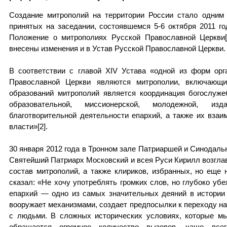
Создание митрополий на территории России стало одним
принятых на заседании, состоявшемся 5-6 октября 2011 го
Положение о митрополиях Русской Православной Церкви[
внесены изменения и в Устав Русской Православной Церкви.
В соответствии с главой XIV Устава «одной из форм орг
Православной Церкви являются митрополии, включающ
образований митрополий является координация богослужеб
образовательной, миссионерской, молодежной, изда
благотворительной деятельности епархий, а также их взаи
власти»[2].
30 января 2012 года в Тронном зале Патриаршей и Синодал
Святейший Патриарх Московский и всея Руси Кирилл возгла
состав митрополий, а также клириков, избранных, но еще 
сказал: «Не хочу употреблять громких слов, но глубоко уб
епархий — одно из самых значительных деяний в истории 
вооружает механизмами, создает предпосылки к переходу на
с людьми. В сложных исторических условиях, которые мы