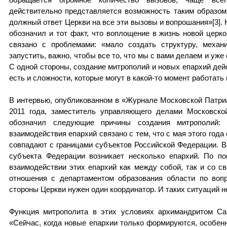
обращается огромное количество вызовов, чаще все
действительно представляется возможность таким образом
должный ответ Церкви на все эти вызовы и вопрошания»[3].
обозначил и тот факт, что воплощение в жизнь новой цер
связано с проблемами: «мало создать структуру, механ
запустить, важно, чтобы все то, что мы с вами делаем и уже
С одной стороны, создание митрополий и новых епархий дейс
есть и сложности, которые могут в какой-то момент работать
В интервью, опубликованном в «Журнале Московской Патриа
2011 года, заместитель управляющего делами Московско
обозначил следующие причины создания митрополий: 
взаимодействия епархий связано с тем, что с мая этого год
совпадают с границами субъектов Российской Федерации. Во
субъекта Федерации возникает несколько епархий. По п
взаимодействии этих епархий как между собой, так и со св
отношения с департаментом образования области по воп
стороны Церкви нужен один координатор. И таких ситуаций н
Функция митрополита в этих условиях архимандритом С
«Сейчас, когда новые епархии только формируются, особенн