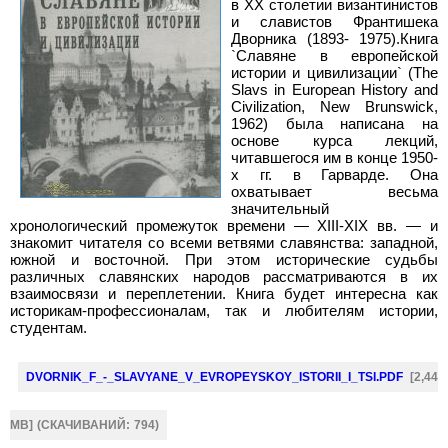
в XX столетии византинистов
и славистов Франтишека
Дворника (1893- 1975).
Книга
`Славяне в европейской
истории и цивилизации` (The
Slavs in European History and
Civilization, New Brunswick,
1962) была написана на
основе курса лекций,
читавшегося им в конце 1950-
х гг. в Гарварде. Она
охватывает весьма
значительный
хронологический промежуток времени — XIII-XIX вв. — и
знакомит читателя со всеми ветвями славянства: западной,
южной и восточной. При этом исторические судьбы
различных славянских народов рассматриваются в их
взаимосвязи и переплетении. Книга будет интересна как
историкам-профессионалам, так и любителям истории,
студентам.
DVORNIK_F_-_SLAVYANE_V_EVROPEYSKOY_ISTORII_I_TSI.PDF
[2,44
MB] (CКАЧИВАНИЙ: 794)