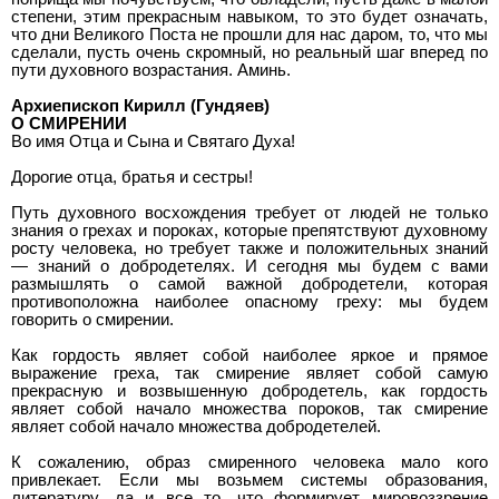
степени, этим прекрасным навыком, то это будет означать,
что дни Великого Поста не прошли для нас даром, то, что мы
сделали, пусть очень скромный, но реальный шаг вперед по
пути духовного возрастания. Аминь.
Архиепископ Кирилл (Гундяев)
О СМИРЕНИИ
Во имя Отца и Сына и Святаго Духа!
Дорогие отца, братья и сестры!
Путь духовного восхождения требует от людей не только
знания о грехах и пороках, которые препятствуют духовному
росту человека, но требует также и положительных знаний
— знаний о добродетелях. И сегодня мы будем с вами
размышлять о самой важной добродетели, которая
противоположна наиболее опасному греху: мы будем
говорить о смирении.
Как гордость являет собой наиболее яркое и прямое
выражение греха, так смирение являет собой самую
прекрасную и возвышенную добродетель, как гордость
являет собой начало множества пороков, так смирение
являет собой начало множества добродетелей.
К сожалению, образ смиренного человека мало кого
привлекает. Если мы возьмем системы образования,
литературу, да и все то, что формирует мировоззрение