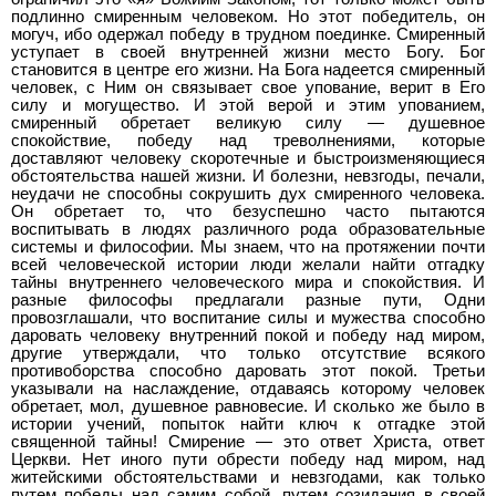
подлинно смиренным человеком. Но этот победитель, он
могуч, ибо одержал победу в трудном поединке. Смиренный
уступает в своей внутренней жизни место Богу. Бог
становится в центре его жизни. На Бога надеется смиренный
человек, с Ним он связывает свое упование, верит в Его
силу и могущество. И этой верой и этим упованием,
смиренный обретает великую силу — душевное
спокойствие, победу над треволнениями, которые
доставляют человеку скоротечные и быстроизменяющиеся
обстоятельства нашей жизни. И болезни, невзгоды, печали,
неудачи не способны сокрушить дух смиренного человека.
Он обретает то, что безуспешно часто пытаются
воспитывать в людях различного рода образовательные
системы и философии. Мы знаем, что на протяжении почти
всей человеческой истории люди желали найти отгадку
тайны внутреннего человеческого мира и спокойствия. И
разные философы предлагали разные пути, Одни
провозглашали, что воспитание силы и мужества способно
даровать человеку внутренний покой и победу над миром,
другие утверждали, что только отсутствие всякого
противоборства способно даровать этот покой. Третьи
указывали на наслаждение, отдаваясь которому человек
обретает, мол, душевное равновесие. И сколько же было в
истории учений, попыток найти ключ к отгадке этой
священной тайны! Смирение — это ответ Христа, ответ
Церкви. Нет иного пути обрести победу над миром, над
житейскими обстоятельствами и невзгодами, как только
путем победы над самим собой, путем созидания в своей