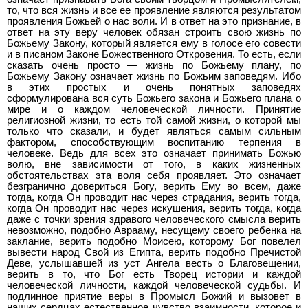
то, что вся жизнь и все ее проявление являются результатом
проявления Божьей о нас воли. И в ответ на это признание, в
ответ на эту веру человек обязан строить свою жизнь по
Божьему Закону, который является ему в голосе его совести
и в писаном Законе Божественного Откровения. То есть, если
сказать очень просто — жизнь по Божьему плану, по
Божьему Закону означает жизнь по Божьим заповедям. Ибо
в этих простых и очень понятных заповедях
сформулирована вся суть Божьего закона и Божьего плана о
мире и о каждом человеческой личности. Принятие
религиозной жизни, то есть той самой жизни, о которой мы
только что сказали, и будет являться самым сильным
фактором, способствующим воспитанию терпения в
человеке. Ведь для всех это означает принимать Божью
волю, вне зависимости от того, в каких жизненных
обстоятельствах эта воля себя проявляет. Это означает
безгранично довериться Богу, верить Ему во всем, даже
тогда, когда Он проводит нас через страдания, верить тогда,
когда Он проводит нас через искушения, верить тогда, когда
даже с точки зрения здравого человеческого смысла верить
невозможно, подобно Аврааму, несущему своего ребенка на
заклание, верить подобно Моисею, которому Бог повелел
вывести народ Свой из Египта, верить подобно Пречистой
Деве, услышавшей из уст Ангела весть о Благовещении,
верить в то, что Бог есть Творец истории и каждой
человеческой личности, каждой человеческой судьбы. И
подлинное приятие веры в Промысл Божий и вызовет в
наших сердцах естественное чувство взаимности, которое и