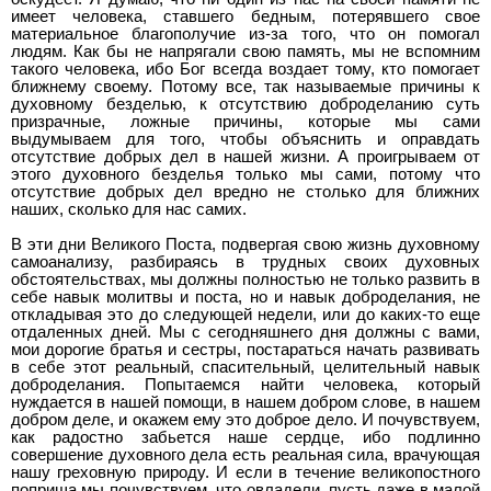
имеет человека, ставшего бедным, потерявшего свое
материальное благополучие из-за того, что он помогал
людям. Как бы не напрягали свою память, мы не вспомним
такого человека, ибо Бог всегда воздает тому, кто помогает
ближнему своему. Потому все, так называемые причины к
духовному безделью, к отсутствию доброделанию суть
призрачные, ложные причины, которые мы сами
выдумываем для того, чтобы объяснить и оправдать
отсутствие добрых дел в нашей жизни. А проигрываем от
этого духовного безделья только мы сами, потому что
отсутствие добрых дел вредно не столько для ближних
наших, сколько для нас самих.
В эти дни Великого Поста, подвергая свою жизнь духовному
самоанализу, разбираясь в трудных своих духовных
обстоятельствах, мы должны полностью не только развить в
себе навык молитвы и поста, но и навык доброделания, не
откладывая это до следующей недели, или до каких-то еще
отдаленных дней. Мы с сегодняшнего дня должны с вами,
мои дорогие братья и сестры, постараться начать развивать
в себе этот реальный, спасительный, целительный навык
доброделания. Попытаемся найти человека, который
нуждается в нашей помощи, в нашем добром слове, в нашем
добром деле, и окажем ему это доброе дело. И почувствуем,
как радостно забьется наше сердце, ибо подлинно
совершение духовного дела есть реальная сила, врачующая
нашу греховную природу. И если в течение великопостного
поприща мы почувствуем, что овладели, пусть даже в малой