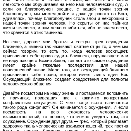
легкостью мы обрушиваем на него наш человеческий суд. А
если он благополучен внешне, с нашей точки зрения
благополучен, мы можем дойти и даже до ропота на Бога,
удивляясь, почему благополучен столь злой и нехороший с
нашей точки зрения человек. Но скрыты от нас тайники
жизни человека, и нам легко ошибиться, ибо не знаем всего,
что хранится в этих тайниках.
Но еще, дорогие мои братья и сестры, грех осуждения
ближнего, а именно так называют святые отцы то, о чем мы
сейчас говорим, то есть то, когда человек восхищает,
присваивает себе право судить ближнего, нарушающего или
не нарушающего Божий Закон, так вот это самое осуждение
имеет крайне тяжелые последствия для нашей
повседневной жизни. Мало того, что осуждающий ближнего
присваивает себе право, которое имеет лишь един Бог.
Осуждающий ближнего, создает средостения для полноты
человеческого общения.
Давайте посмотрим на нашу жизнь и постараемся вспомнить
о причинах, приведших нас к каким-то конкретным
конфликтным ситуациям. С чего чаще всего начинается
такого рода конфликт? Он начинается с осуждения. И если
посмотреть на всю сложность человеческих
взаимоотношений, то первое, что можно увидеть там, это
осуждение. Осуждение друг друга — грех, который разлагает
здоровую ткань человеческих взаимоотношений, грех против
Бога и против ближних наших. А что мы можем