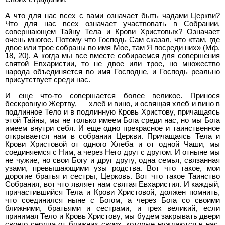
А что для нас всех с вами означает быть чадами Церкви?
Что для нас всех означает участвовать в Собрании,
совершающем Тайну Тела и Крови Христовых? Означает
очень многое. Потому что Господь Сам сказал, что «там, где
двое или трое собраны во имя Мое, там Я посреди них» (Мф.
18, 20). А когда мы все вместе собираемся для совершения
святой Евхаристии, то не двое или трое, но множество
народа объединяется во имя Господне, и Господь реально
присутствует среди нас.
И еще что-то совершается более великое. Принося
бескровную Жертву, — хлеб и вино, и освящая хлеб и вино в
подлинное Тело и в подлинную Кровь Христову, причащаясь
этой Тайны, мы не только имеем Бога среди нас, но мы Бога
имеем внутри себя. И еще одно прекрасное и таинственное
открывается нам в собрании Церкви. Причащаясь Тела и
Крови Христовой от одного Хлеба и от одной Чаши, мы
соединяемся с Ним, а через Него друг с другом. И отныне мы
не чужие, но свои Богу и друг другу, одна семья, связанная
узами, превышающими узы родства. Вот что такое, мои
дорогие братья и сестры, Церковь. Вот что такое Таинство
Собрания, вот что являет нам святая Евхаристия. И каждый,
причастившийся Тела и Крови Христовой, должен помнить,
что соединился ныне с Богом, а через Бога со своими
ближними, братьями и сестрами, и грех великий, если
принимая Тело и Кровь Христову, мы будем закрывать двери
своего сердца от ближних своих, которые нуждаются в нас.