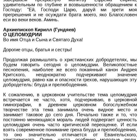
удивительным по глубине и возвышенности обращением к
Господу: "Ей, Господи Царю, даруй ми зрети моя
прегрешения и не осуждати брата моего, яко Благословен
еси во веки веков. Аминь.
Архиепископ Кирилл (Гундяев)
О ЦЕЛОМУДРИИ
Во имя Отца и Сына и Святаго Духа!
Дорогие отцы, братья и сестры!
Продолжая размышлять о христианских добродетелях, мы
будем говорить сегодня о целомудрии. Великопостные
песнопения, наиболее же всего покаянный канон Андрея
Критского, неоднократно подчеркивают значение
целомудрия, равно как и опасности грехов, нарушающих эту
добродетель: блуда и прелюбодеяния.
К сожалению, в церковном учительстве тема целомудрия
встречается не часто, хотя, подчеркиваю, в церковной
гимнографии, в древнем церковном богослужебном
творчестве эта тема занимала очень видное место и
занимает таковое до сего дня. Печально также и то, что
постоянно меняющаяся мораль людей подвергает ценность
целомудрия очень часто критической переоценке. И если
взять современное понимание греха блуда и прелюбодеяния,
то оно значительно отличается от Евангельского,
христианского. Очень часто, особенно молодые люди,