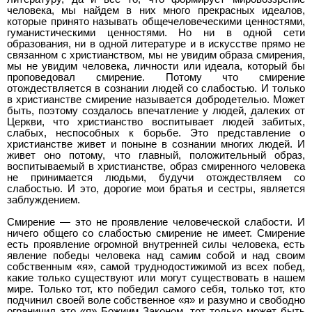
человека, мы найдем в них много прекрасных идеалов,
которые принято называть общечеловеческими ценностями,
гуманистическими ценностями. Но ни в одной сети
образования, ни в одной литературе и в искусстве прямо не
связанном с христианством, мы не увидим образа смирения,
мы не увидим человека, личности или идеала, который бы
проповедовал смирение. Потому что смирение
отождествляется в сознании людей со слабостью. И только
в христианстве смирение называется добродетелью. Может
быть, поэтому создалось впечатление у людей, далеких от
Церкви, что христианство воспитывает людей забитых,
слабых, неспособных к борьбе. Это представление о
христианстве живет и поныне в сознании многих людей. И
живет оно потому, что главный, положительный образ,
воспитываемый в христианстве, образ смиренного человека
не принимается людьми, будучи отождествляем со
слабостью. И это, дорогие мои братья и сестры, является
заблуждением.
Смирение — это не проявление человеческой слабости. И
ничего общего со слабостью смирение не имеет. Смирение
есть проявление огромной внутренней силы человека, есть
явление победы человека над самим собой и над своим
собственным «я», самой труднодостижимой из всех побед,
какие только существуют или могут существовать в нашем
мире. Только тот, кто победил самого себя, только тот, кто
подчинил своей воле собственное «я» и разумно и свободно
ограничил это «я» Божиим Законом, тот только может быть