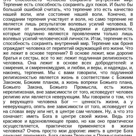
Терпение есть способность сохранять дух покоя. И было бы
большой ошибкой считать, что терпение это есть качество
нашей воли, или состояние нашей воли. Конечно, в
созидании терпения участвует и воля, но само терпение не
является лишь результатом волевых усилий человека. В
отличие от выносливости, выдержки и сдержанности,
которые подлинно являются проявлением только лишь
волевых усилий человеческой личности. Итак, терпение есть
способность сохранять внутренний мир. Терпение как броня
ограждает человека от перипетий окружающей его жизни. Что
же лежит в основе терпения? В основе лежит, мои дорогие
братья и сестры, все то же: лежит подлинная религиозность
человека. Она лежит в основе всех добродетелей: и
смирения, и смиренномудрия, и любви, и веры, и надежды, и,
наконец, терпения. Мы с вами говорили, что подлинной
религиозностью является жизнь в соответствии с Божиим
Законом, Божиим планом, а жизнь вопреки Божьего плана,
Божьего Закона, Божьего Промысла, есть жизнь
нерелигиозная, вне зависимости от того, исповедует человек
религию или является неверующим. Мы говорили о том, что
у верующего человека Бог — ценность жизни, а у
неверующего, опять вне зависимости от того, исповедует он
на словах веру или нет, в центре сам человек. Ну, а что это
означает: иметь Бога в центре своей жизни. Ведь это
красивое и вдохновляющее право, но как оно практически
осуществляется, практически применяется в жизни
человека? Очень просто мои дорогие: иметь в центре Бога
означает признавать Бога своим Творцом и Промыслителем,