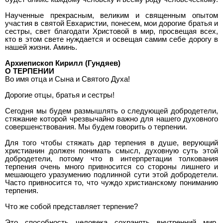
Наученные прекрасным, великим и священным опытом
участия в святой Евхаристии, понесем, мои дорогие братья и
сестры, свет благодати Христовой в мир, просвещая всех,
кто в этом свете нуждается и освещая самим себе дорогу в
нашей жизни. Аминь.
Архиепископ Кирилл (Гундяев)
О ТЕРПЕНИИ
Во имя отца и Сына и Святого Духа!
Дорогие отцы, братья и сестры!
Сегодня мы будем размышлять о следующей добродетели,
стяжание которой чрезвычайно важно для нашего духовного
совершенствования. Мы будем говорить о терпении.
Для того чтобы стяжать дар терпения в душе, верующий
христианин должен понимать смысл, духовную суть этой
добродетели, потому что в интерпретации толкования
терпения очень много привносится со стороны лишнего и
мешающего уразумению подлинной сути этой добродетели.
Часто привносится то, что чуждо христианскому пониманию
терпения.
Что же собой представляет терпение?
Это способность человека сохранять внутренний мир.