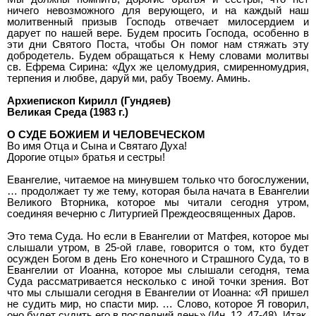
ничего невозможного для верующего, и на каждый наш
молитвенный призыв Господь отвечает милосердием и
дарует по нашей вере. Будем просить Господа, особенно в
эти дни Святого Поста, чтобы Он помог нам стяжать эту
добродетель. Будем обращаться к Нему словами молитвы
св. Ефрема Сирина: «Дух же целомудрия, смиренномудрия,
терпения и любве, даруй ми, рабу Твоему. Аминь.
Архиепископ Кирилл (Гундяев)
Великая Среда (1983 г.)
О СУДЕ БОЖИЕМ И ЧЕЛОВЕЧЕСКОМ
Во имя Отца и Сына и Святаго Духа!
Дорогие отцы» братья и сестры!
Евангелие, читаемое на минувшем только что богослужении,
… продолжает ту же тему, которая была начата в Евангелии
Великого Вторника, которое мы читали сегодня утром,
соединяя вечерню с Литургией Преждеосвященных Даров.
Это тема Суда. Но если в Евангелии от Матфея, которое мы
слышали утром, в 25-ой главе, говорится о том, кто будет
осужден Богом в день Его конечного и Страшного Суда, то в
Евангелии от Иоанна, которое мы слышали сегодня, тема
Суда рассматривается несколько с иной точки зрения. Вот
что мы слышали сегодня в Евангелии от Иоанна: «Я пришел
не судить мир, но спасти мир. … Слово, которое Я говорил,
оно будет судить его в последний день» (Ин. 12, 47-48). Итак,