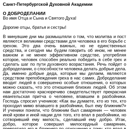
Санкт-Петербургской Духовной Академии
О ДОБРОДЕЛАНИИ
Во имя Отца и Сына и Святого Духа!
Дорогие отцы, братья и сестры!
В минувшие дни мы размышляли о том, что молитва и пост
являются великими средствами для человека в его борьбе с
грехом. Это два очень важных, но не единственных
средства, и сегодня мы будем говорить об ином, не менее
важном и не менее эффективном средстве, употребляя
которое, человек способен реально победить в себе грех и
сделать шаг по пути духовного возрастания. Речь пойдет о
доброделании, о способности человека делать добрые дела.
Да, именно добрые деда, которые мы делаем, являются
средством препобеждения греха в нас самих. Доброделание
вводит людей в совершенно особые отношения, о которых
можно сказать, что это отношения близких людей. Об этом
нам достаточно красноречиво свидетельствует прекрасная
евангельская притча о человеке, впавшем в разбойники.
Господь спросил учеников: «Как вы думаете, кто из тех, кто
проходил мимо впавшего в разбойники, был ему ближним?»
И ученики поняли, что ближним был самарянин — человек
иной крови и иной нации для того, кто впал в разбойники, но
сотворивший ему милость, сделавший ему добро. Итак,
добро, которое совершил милосердный самарянин,
превратило его в ближнего по отношению к тому, кто впал в