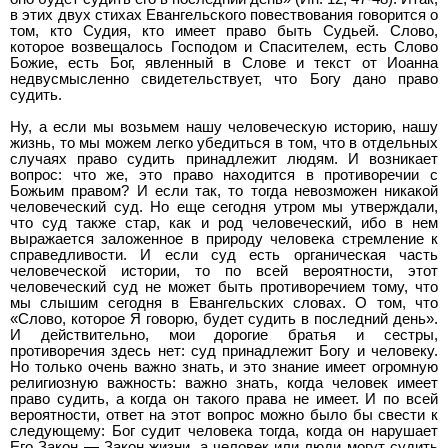
в этих двух стихах Евангельского повествования говорится о
том, кто Судия, кто имеет право быть Судьей. Слово,
которое возвещалось Господом и Спасителем, есть Слово
Божие, есть Бог, явленный в Слове и текст от Иоанна
недвусмысленно свидетельствует, что Богу дано право
судить.
Ну, а если мы возьмем нашу человеческую историю, нашу
жизнь, то мы можем легко убедиться в том, что в отдельных
случаях право судить принадлежит людям. И возникает
вопрос: что же, это право находится в противоречии с
Божьим правом? И если так, то тогда невозможен никакой
человеческий суд. Но еще сегодня утром мы утверждали,
что суд также стар, как и род человеческий, ибо в нем
выражается заложенное в природу человека стремление к
справедливости. И если суд есть органическая часть
человеческой истории, то по всей вероятности, этот
человеческий суд не может быть противоречием тому, что
мы слышим сегодня в Евангельских словах. О том, что
«Слово, которое Я говорю, будет судить в последний день».
И действительно, мои дорогие братья и сестры,
противоречия здесь нет: суд принадлежит Богу и человеку.
Но только очень важно знать, и это знание имеет огромную
религиозную важность: важно знать, когда человек имеет
право судить, а когда он такого права не имеет. И по всей
вероятности, ответ на этот вопрос можно было бы свести к
следующему: Бог судит человека тогда, когда он нарушает
Его Закон — Закон жизни, а человек или люди могут судить