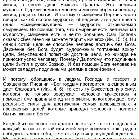
жизни, в своей душе Божьего Царства. Эта великая
мудрость Церкви помогла многим и многим обрести полноту
жизни, радость бытия. И потому о смирении Церковь часто
говорит как об особой мудрости, объединяя эти два слова в
одно: «смиренномудрие» — мудрость, открываемая
смирением. Но помимо того, что смирение есть величайшая
мудрость, смирение есть и нечто большее. Сам Господь
сказал: «Без Меня не можете творить ничего» (Ин. 15, 5). Ни
одной сотой цели не способен человек достичь без Бога.
Движение без Бога будет судорожным топтанием вокруг
цели, безуспешной попыткой достичь цели, но никогда не
приносит успех человеку. Почему? Да потому что подлинные
цели бытия в руках Божиих. И без помощи Бога человек не
может овладеть подлинными целями в своей жизни …
И потому, обращаясь к людям, Господь и говорит в
Священном Писании: «Бог гордым противится, а смиренным
дает благодать» (Иак. 4, 6), то есть ту Божественную силу,
которая не только вооружает человека мужеством и
помогает ему правильно идти по жизни, но которая дает ему
реальные силы для достижения самых возвышенных и
прекрасных целей, которые приводят человека к полноте
бытия, жизни с Богом.
Каждый из нас знает, как далеко он отстает от этого идеала и
каждый на опыте в той или иной мере понимает, как трудно
победить самого себя, стяжать эту священную добродетель.
Мы должны помнить, дорогие братья и сестры, что нет