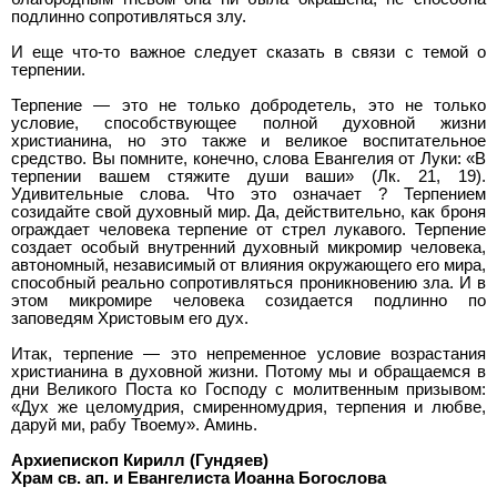
подлинно сопротивляться злу.
И еще что-то важное следует сказать в связи с темой о
терпении.
Терпение — это не только добродетель, это не только
условие, способствующее полной духовной жизни
христианина, но это также и великое воспитательное
средство. Вы помните, конечно, слова Евангелия от Луки: «В
терпении вашем стяжите души ваши» (Лк. 21, 19).
Удивительные слова. Что это означает ? Терпением
созидайте свой духовный мир. Да, действительно, как броня
ограждает человека терпение от стрел лукавого. Терпение
создает особый внутренний духовный микромир человека,
автономный, независимый от влияния окружающего его мира,
способный реально сопротивляться проникновению зла. И в
этом микромире человека созидается подлинно по
заповедям Христовым его дух.
Итак, терпение — это непременное условие возрастания
христианина в духовной жизни. Потому мы и обращаемся в
дни Великого Поста ко Господу с молитвенным призывом:
«Дух же целомудрия, смиренномудрия, терпения и любве,
даруй ми, рабу Твоему». Аминь.
Архиепископ Кирилл (Гундяев)
Храм св. ап. и Евангелиста Иоанна Богослова