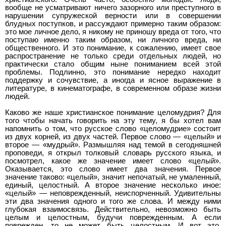
вообще не усматривают ничего зазорного или преступного в
нарушении супружеской верности или в совершении
блудных поступков, и рассуждают примерно таким образом:
это мое личное дело, я никому не приношу вреда от того, что
поступаю именно таким образом, ни личного вреда, ни
общественного. И это понимание, к сожалению, имеет свое
распространение не только среди отдельных людей, но
практически стало общим ныне пониманием всей этой
проблемы. Подлинно, это понимание нередко находит
поддержку и сочувствие, а иногда и ясное выражение в
литературе, в кинематографе, в современном образе жизни
людей.
Каково же наше христианское понимание целомудрия? Для
того чтобы начать говорить на эту тему, я бы хотел вам
напомнить о том, что русское слово «целомудрие» состоит
из двух корней, из двух частей. Первое слово — «целый» и
второе — «мудрый». Размышляя над темой в сегодняшней
проповеди, я открыл толковый словарь русского языка, и
посмотрел, какое же значение имеет слово «целый».
Оказывается, это слово имеет два значения. Первое
значение таково: «целый», значит непочатый, не умаленный,
единый, целостный. А второе значение несколько иное:
«целый» — неповрежденный, неиспорченный. Удивительны
эти два значения одного и того же слова. И между ними
глубокая взаимосвязь. Действительно, невозможно быть
целым и целостным, будучи поврежденным. А если
поврежден, то не может быть целостным. И вот это,