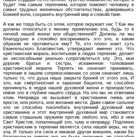
будет тем самым терпением, которое поможет человеку в
самых трудных жизненных обстоятельствах, доверившись
Божией воли, сохранить внутренний мир и спокойствие.
А как же тогда быть со злом, которое окружает нас ? Как мы
должны относиться к явному проявлению зла, будь то в
личной нашей жизни или общественной? Должны ли мы
благодушно и спокойно воспринимать это зло, и каким
образом не противиться ему? Те, кто плохо знает суть
Евангельского Благовестия, утверждают именно это. Что
христианская мораль, воспитывая в людях терпение, делает
их неспособными реально сопротивляться злу. Это, мои
дорогие братья и сестры, искаженное толкование
христианской морали. Терпеть не означает принимать,
терпение в нашем соприкосновении со злом означает лишь
только то, что душа наша закрыта броней от этого зла. И
зло, как смертоносная и заразная бацилла, не способно
проникнуть в недра нашей духовной жизни и произрастить
новое зло в глубине нашего сердца. На зло мы не отвечаем
злом. Неправда не вызывает в христианине гнева, или
ярости, или ропота, или желания мести. Даже самое сильное
зло не способно поколебать внутренний духовный мир
христианина и этот внутренний духовный мир становится
самым страшным оружием против любого зла, ибо в нем
Свет Христов, попаляющий зло, тьму и неправду. Подлинно
христианским в терпении является сила нашей веры, но не
зла. И только эта сила и никакая другая внешняя, каким бы
благородным гневом она ни была окрашена, не способна