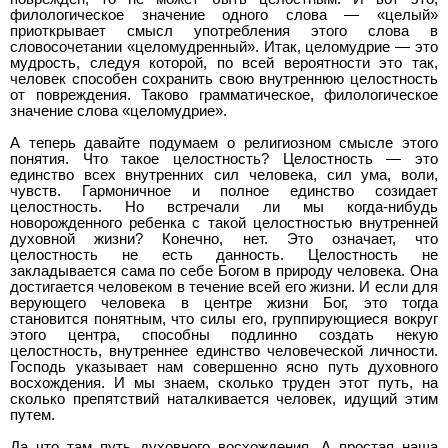
филологическое значение одного слова — «целый»
приоткрывает смысл употребления этого слова в
словосочетании «целомудренный». Итак, целомудрие — это
мудрость, следуя которой, по всей вероятности это так,
человек способен сохранить свою внутреннюю целостность
от повреждения. Таково грамматическое, филологическое
значение слова «целомудрие».
А теперь давайте подумаем о религиозном смысле этого
понятия. Что такое целостность? Целостность — это
единство всех внутренних сил человека, сил ума, воли,
чувств. Гармоничное и полное единство созидает
целостность. Но встречали ли мы когда-нибудь
новорожденного ребенка с такой целостностью внутренней
духовной жизни? Конечно, нет. Это означает, что
целостность не есть данность. Целостность не
закладывается сама по себе Богом в природу человека. Она
достигается человеком в течение всей его жизни. И если для
верующего человека в центре жизни Бог, это тогда
становится понятным, что силы его, группирующиеся вокруг
этого центра, способны подлинно создать некую
целостность, внутреннее единство человеческой личности.
Господь указывает нам со­вершенно ясно путь духовного
восхождения. И мы знаем, сколько труден этот путь, на
сколько препятствий наталкивается человек, идущий этим
путем.
Да что там путь духовного восхождения. А простая наша