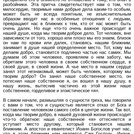
разбойники. Эта притча свидетельствует нам о том, что
милосердие, творимые нами добрые дела каким-то особым,
может быть не всегда понятным, не изъяснительным
образом вводят нас в особенные отношения с людьми,
превращают нас в ближних к тем, кто от нас может быть
очень далек. Но еще что-то очень важное происходит в
нашей душе, когда мы творим доброе дело. Тот человек, вне
зависимости от того, хорошо или плохо мы его знаем, близок
он нам по крови или далек, становясь нашим ближним,
занимает в душе нашей определенное место. Тот, кому мы
делаем добро, становится подлинно частью нас самих. Мы
думаем об этом человеке, проявляем о нем заботу, мы
обретаем этого человека в своем собственном сердце, в
своей душе, в своей жизни. А чье место в нашем сердце
занял этот незнакомый, может быть человек, которому мы
творим добро? Он занял наше собственное место, он
потеснил наше собственное я, он вошел в нашу душу, в
нашу жизнь, вытеснив частично из этой жизни наше
собственное, горделивое и эгоистическое «я».
В самом начале, размышляя о сущности греха, мы говорили
с вами о том, что и сущностью является отказ от Бога и
поставление человеком самого себя в центре жизни. Так вот,
когда мы творим добро, в нашей духовной жизни происходит
что-то обратное: наше собственное «я» оттесняется и
уступает место другому, который становится нашим
ближним. А апостол и евангелист Иоанн Богослов учит нас,
что в этом ближнем нам является Сам Господь. Иначе,