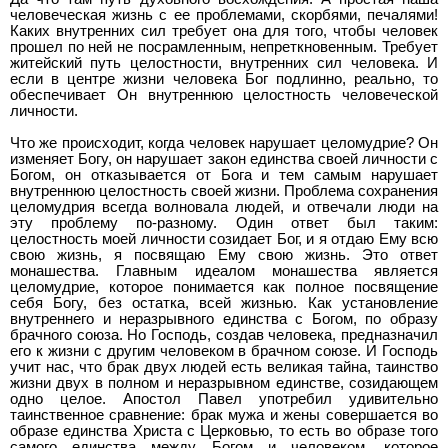
человеческая жизнь с ее проблемами, скорбями, печалями!
Каких внутренних сил требует она для того, чтобы человек
прошел по ней не посрамленным, непреткновенным. Требует
житейский путь целостности, внутренних сил человека. И
если в центре жизни человека Бог подлинно, реально, то
обеспечивает Он внутреннюю целостность человеческой
личности.
Что же происходит, когда человек нарушает целомудрие? Он
изменяет Богу, он нарушает закон единства своей личности с
Богом, он отказывается от Бога и тем самым нарушает
внутреннюю целостность своей жизни. Проблема сохранения
целомудрия всегда волновала людей, и отвечали люди на
эту проблему по-разному. Один ответ был таким:
целостность моей личности созидает Бог, и я отдаю Ему всю
свою жизнь, я посвящаю Ему свою жизнь. Это ответ
монашества. Главным идеалом монашества является
целомудрие, которое понимается как полное посвящение
себя Богу, без остатка, всей жизнью. Как установление
внутреннего и неразрывного единства с Богом, по образу
брачного союза. Но Господь, создав человека, предназначил
его к жизни с другим человеком в брачном союзе. И Господь
учит нас, что брак двух людей есть великая тайна, таинство
жизни двух в полном и неразрывном единстве, созидающем
одно целое. Апостол Павел употребил удивительно
таинственное сравнение: брак мужа и жены совершается во
образе единства Христа с Церковью, то есть во образе того
самого единства между Богом и человеком, которое