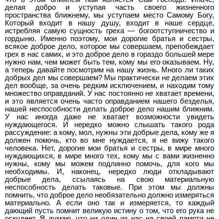
делая добро и уступая часть своего жизненного
пространства ближнему, мы уступаем место Самому Богу,
Который входит в нашу душу, входит в наше сердце,
истребляя самую сущность греха — богоотступничество и
гордыню. Именно поэтому, мои дорогие братья и сестры,
всякое доброе дело, которое мы совершаем, препобеждает
грех в нас самих, и это доброе дело в гораздо большей мере
нужно нам, чем может быть тем, кому мы его оказываем. Ну,
а теперь давайте посмотрим на нашу жизнь. Много ли таких
добрых дел мы совершаем? Мы практически не делаем этих
дел вообще, за очень редким исключением, и находим тому
множество оправданий. У нас постоянно не хватает времени,
и это является очень часто оправданием нашего безделья,
нашей неспособности делать доброе дело нашим ближним.
У нас иногда даже не хватает возможности увидеть
нуждающегося. И нередко можно слышать такого рода
рассуждение: а кому, мол, нужны эти добрые дела, кому же я
должен помочь, кто во мне нуждается, я не вижу такого
человека. Нет, дорогие мои братья и сестры, в мире много
нуждающихся, в мире много тех, кому мы с вами жизненно
нужны, кому мы можем подлинно помочь, для кого мы
необходимы. И, наконец, нередко люди откладывают
добрые дела, ссылаясь на свою материальную
неспособность делать таковые. При этом мы должны
помнить, что доброе дело необязательно должно измеряться
материально. А если оно так и измеряется, то каждый
дающий пусть помнит великую истину о том, что его рука не
оскудеет. Я думаю, что ни один из нас на своей памяти не