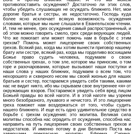
противопоставить осуждению? Достаточно ли этих слов,
чтобы убедить слушающих не осуждать ближнего. Нет, мои
дорогие братья и сестры, их недостаточно. Господь куда
более ясно исключает всякую возможность осуждения
словами, которые мы ныне слышали в Евангельском чтении.
И, тем не менее, грех осуждения самый распространенный, и
об этом можно говорить смело, грех среди верующих людей.
Что же помогает или может помочь нам в борьбе с этим
грехом? Помочь может лицезрение своих собственных
грехов. Всякий раз, когда мы хотим вынести приговор нашему
брату или сестре, всякий раз, когда мы горделиво восхищаем
Божье право судить человека, подумаем о своих
собственных грехах, о том зле, которое мы приносим, о том
горе и разочаровании, которые вызывают наши поступки и
наши слова у наших ближних, подумаем о всем том, что
нехорошего и скверного несем мы своей жизнью для наших
братьев и сестер, постараемся увидеть себя такими, какими
нас не видит никто, ибо мы скрываем свое внутреннее «я» от
окружающих взоров. Постараемся увидеть себя вред лицом
Божьей правды во всей наготе. И в этой наготе мы узреем
много безобразного, лукавого и нечистого. И это лицезрение
греха поможет нам воздержаться от того, чтобы судить
нашего ближнего. И еще есть одно удивительное средство в
борьбе с грехом осуждения: это молитва. Великая сила
молитвы способна нас оградить от осуждения, способна нас
направить на путь лицезрения своих собственных грехов и
недостатков. И именно потому в дни Великого Поста мы
завершаем прекрасную молитву Ефрема Сирина,