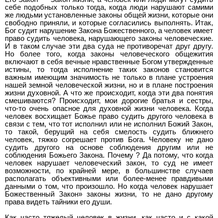
себе подобных только тогда, когда люди нарушают самими
же людьми установленные законы общей жизни, которые они
свободно приняли, и которые согласились выполнять. Итак,
Бог судит нарушение Закона Божественного, а человек имеет
право судить человека, нарушающего законы человеческие.
И в таком случае эти два суда не противоречат друг другу.
Но более того, когда законы человеческого общежития
включают в себя вечные нравственные Богом утвержденные
истины, то тогда исполнение таких законов становится
важным имеющим значимость не только в плане устроения
нашей земной человеческой жизни, но и в плане построения
жизни духовной. А что же происходит, когда эти два понятия
смешиваются? Происходит, мои дорогие братья и сестры,
что-то очень опасное для духовной жизни человека. Когда
человек восхищает Божье право судить другого человека в
связи с тем, что тот исполнил или не исполнил Божий Закон,
то такой, берущий на себя смелость судить ближнего
человек, тяжко согрешает против Бога. Человеку не дано
судить другого на основе соблюдения другим или не
соблюдения Божьего Закона. Почему ? Да потому, что когда
человек нарушает человеческий закон, то суд не имеет
возможности, по крайней мере, в большинстве случаев
располагать объективными или более-менее правдивыми
данными о том, что произошло. Но когда человек нарушает
Божественный Закон» законы жизни, то не дано другому
права видеть тайники его души.
Как часто тяжелый человек в жизни, как часто и с какой