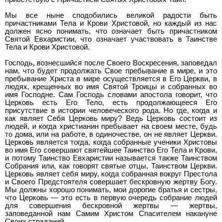
Мы все ныне сподобились великой радости быть
причастниками Тела и Крови Христовой, но каждый из нас
должен ясно понимать, что означает быть причастником
Святой Евхаристии, что означает участвовать в Таинстве
Тела и Крови Христовой.
Господь, вознесшийся после Своего Воскресения, заповедал
нам, что будет продолжать Свое пребывание в мире, и это
пребывание Христа в мире осуществляется в Его Церкви, в
людях, крещенных во имя Святой Троицы и собранных во
имя Господне. Сам Господь словами апостола говорит, что
Церковь есть Его Тело, есть продолжающееся Его
присутствие в истории человеческого рода. Но где, когда и
как являет Себя Церковь миру? Ведь Церковь состоит из
людей, и когда христианин пребывает на своем месте, будь
то дома, или на работе, в одиночестве, он не являет Церкви.
Церковь является тогда, когда собранные ученики Христовы
во имя Его совершают святейшее Таинство Его Тела и Крови,
и потому Таинство Евхаристии называется также Таинством
Собрания или, как говорят святые отцы, Таинством Церкви.
Церковь являет себя миру, когда собранная вокруг Престола
и Своего Предстоятеля совершает бескровную жертву Богу.
Мы должны хорошо понимать, мои дорогие братья и сестры,
что Церковь — это есть в первую очередь собрание людей
для совершения бескровной жертвы — жертвы,
заповеданной нам Самим Христом Спасителем накануне
Своих страданий.