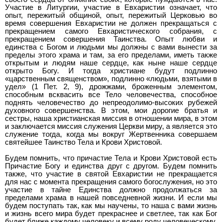
Участие в Литургии, участие в Евхаристии означает, что
опыт, пережитый общиной, опыт, пережитый Церковью во
время совершения Евхаристии не должен прекращаться с
прекращением самого Евхаристического собрания, с
прекращением совершения Таинства. Опыт любви и
единства с Богом и людьми мы должны с вами вынести за
пределы этого храма и там, за его пределами, иметь также
открытым и людям наше сердце, как ныне наше сердце
открыто Богу. И тогда христиане будут подлинно
«царственным священством», подлинно «людьми, взятыми в
удел» (1 Пет. 2, 9), дрожжами, броженным элементом,
способным всквасить все Тело человечества, способное
поднять человечество до непреодолимо-высоких рубежей
духовного совершенства. В этом, мои дорогие братья и
сестры, наша христианская миссия в отношении мира, в этом
и заключается миссия служения Церкви миру, а является это
служение тогда, когда мы вокруг Жертвенника совершаем
святейшее Таинство Тела и Крови Христовой.
Будем помнить, что причастие Тела и Крови Христовой есть
Причастие Богу и единства друг с другом. Будем помнить
также, что участие в святой Евхаристии не прекращается
для нас с момента прекращения самого богослужения, но это
участие в тайне Единства должно продолжаться за
пределами храма в нашей повседневной жизни. И если мы
будем поступать так, как мы научены, то наша с вами жизнь
и жизнь всего мира будет прекраснее и светлее, так как Бог
будет ближе каждому человеку и всему роду человеческому.