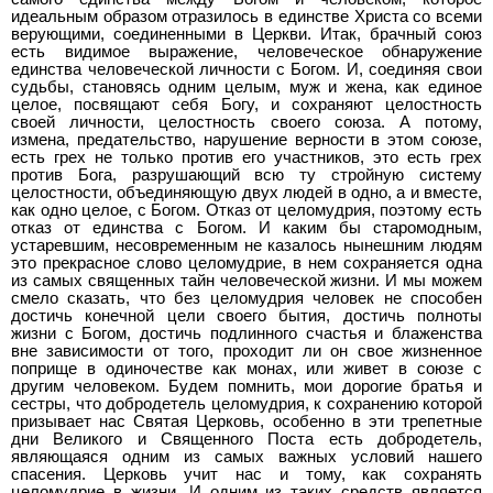
идеальным образом отразилось в единстве Христа со всеми
верующими, соединенными в Церкви. Итак, брачный союз
есть видимое выражение, человеческое обнаружение
единства человеческой личности с Богом. И, соединяя свои
судьбы, становясь одним целым, муж и жена, как единое
целое, посвящают себя Богу, и сохраняют целостность
своей личности, целостность своего союза. А потому,
измена, предательство, нарушение верности в этом союзе,
есть грех не только против его участников, это есть грех
против Бога, разрушающий всю ту стройную систему
целостности, объединяющую двух людей в одно, а и вместе,
как одно целое, с Богом. Отказ от целомудрия, поэтому есть
отказ от единства с Богом. И каким бы старомодным,
устаревшим, несовременным не казалось нынешним людям
это прекрасное слово целомудрие, в нем сохраняется одна
из самых священных тайн человеческой жизни. И мы можем
смело сказать, что без целомудрия человек не способен
достичь конечной цели своего бытия, достичь полноты
жизни с Богом, достичь подлинного счастья и блаженства
вне зависимости от того, проходит ли он свое жизненное
поприще в одиночестве как монах, или живет в союзе с
другим человеком. Будем помнить, мои дорогие братья и
сестры, что добродетель целомудрия, к сохранению которой
призывает нас Святая Церковь, особенно в эти трепетные
дни Великого и Священного Поста есть добродетель,
являющаяся одним из самых важных условий нашего
спасения. Церковь учит нас и тому, как сохранять
целомудрие в жизни. И одним из таких средств является