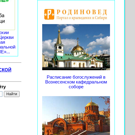
рхии
Церкви
ная
иальной
»...
СКОЙ
Расписание богослужений в
Вознесенском кафедральном
йту
соборе