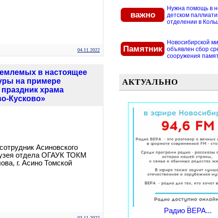
Нужна помощь в 
важно
детском паллиат
отделении в Кольцо
Новосибирской м
Памятник
объявлен сбор ср
04.11.2022
сооружения памятн
иемлемых в настоящее
уры на примере
АКТУАЛЬНО
 праздник храма
во-Кусково»
отрудник Асиновского
музея отдела ОГАУК ТОКМ
ова, г. Асино Томской
Радио ВЕРА...
03.11.2022