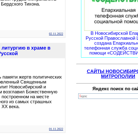
 Бердского Тихона.
В Новосибирской Епа
02.11.2022
Русской Православной 
создана Епархиаль
литургию в храме в
телефонная служба соц
помощи «СОДЕЙСТВИЕ
Русской
САЙТЫ НОВОСИБИР
МИТРОПОЛИИ
нь памяти жертв политических
новленный Священным
олит Новосибирский и
Яндекс поиск по са
м возглавил Божественную
, построенном на месте
ного из самых страшных
 XX века.
01.11.2022