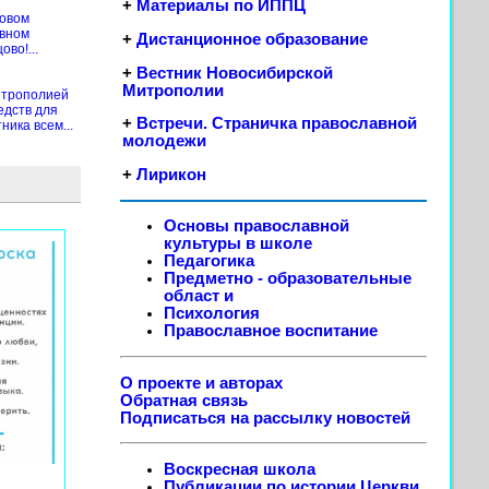
+
Материалы по ИППЦ
новом
ивном
+
Дистанционное образование
во!...
+
Вестник Новосибирской
Митрополии
итрополией
едств для
+
Встречи. Страничка православной
ика всем...
молодежи
+
Лирикон
Основы православной
культуры в школе
Педагогика
Предметно - образовательные
област
и
Психология
Православное воспитание
О проекте и авторах
Обратная связь
Подписаться на рассылку новостей
Воскресная школа
Публикации по истории Церкви