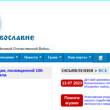
Великой Отечественной Войны
еведение
Новости
Грани
Наш портал
ОБЪЯВЛЕНИЯ
>
ВСЕ
ии, посвященной 100-
ела
Детский церковны
13.07 2023
Вознесенского со
объявляет набор д
Помоги
Искитимская епар
оказать содействи
музею
экспонатов и свед