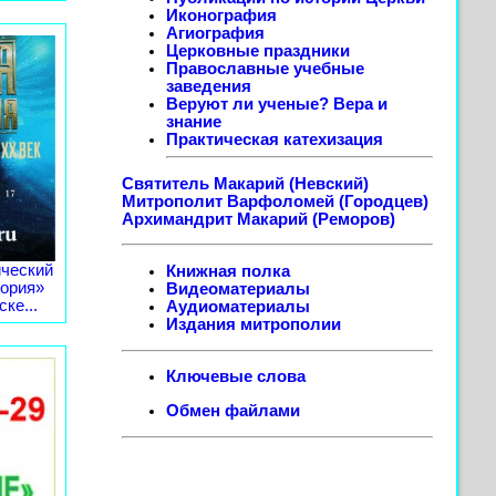
Иконография
Агиография
Церковные праздники
Православные учебные
заведения
Веруют ли ученые? Вера и
знание
Практическая катехизация
Святитель Макарий (Невский)
Митрополит Варфоломей (Городцев)
Архимандрит Макарий (Реморов)
ческий
Книжная полка
тория»
Видеоматериалы
ке...
Аудиоматериалы
Издания митрополии
Ключевые слова
Обмен файлами