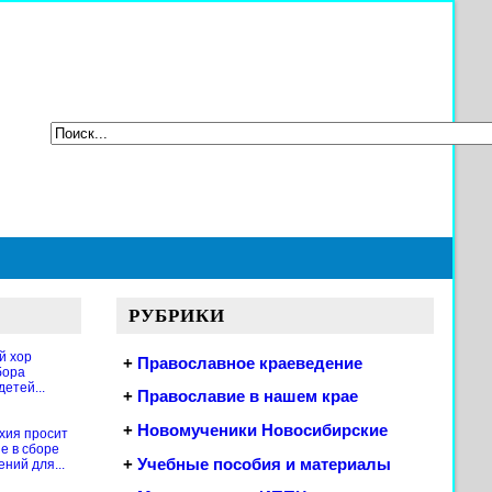
РУБРИКИ
й хор
+
Православное краеведение
бора
етей...
+
Православие в нашем крае
+
Новомученики Новосибирские
хия просит
е в сборе
+
Учебные пособия и материалы
ений для...