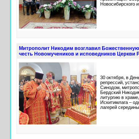
Новосибирского и
Митрополит Никодим возглавил Божественную 
честь Новомучеников и исповедников Церкви 
30 октября, в Де
репрессий, уста
Синодом, митроп
Бердский Никоди
литургию в храме
Искитимлага – од
лагерей середины