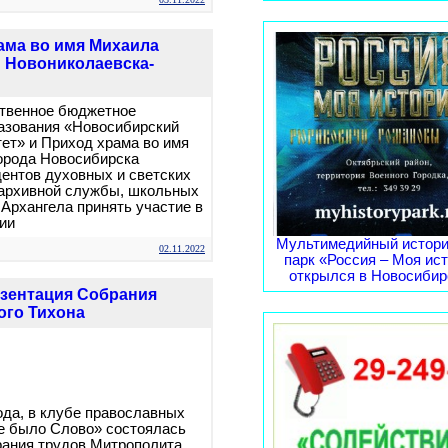
ама во имя Михаила
и Новониколаевска-
ственное бюджетное
азования «Новосибирский
ет» и Приход храма во имя
орода Новосибирска
дентов духовных и светских
 архивной службы, школьных
Архангела принять участие в
ии
Мультимедийный истори
02.11.2022
парк «Россия – Моя ис
открылся в Новосибирс
езентация Собрания
ого Тихона
года, в клубе православных
е было Слово» состоялась
рания трудов Митрополита