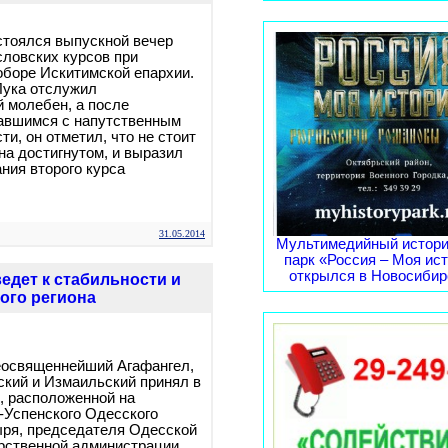
остоялся выпускной вечер
ловских курсов при
боре Искитимской епархии.
ука отслужил
 молебен, а после
равшимся с напутственным
ти, он отметил, что не стоит
на достигнутом, и выразил
ния второго курса
31.05.2014
Мультимедийный истори
парк «Россия – Моя ис
открылся в Новосибирс
едет к стабильности и
ого региона
еосвященнейший Агафангел,
кий и Измаильский принял в
, расположенной на
-Успенского Одесского
ыря, председателя Одесской
рственной администрации