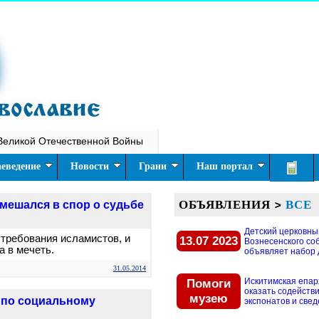
Великой Отечественной Войны
еведение
Новости
Грани
Наш портал
ОБЪЯВЛЕНИЯ
>
ВСЕ
ешался в спор о судьбе
Детский церковны
 требования исламистов, и
13.07 2023
Вознесенского со
а в мечеть.
объявляет набор д
31.05.2014
Помоги
Искитимская епар
оказать содействи
музею
 по социальному
экспонатов и свед