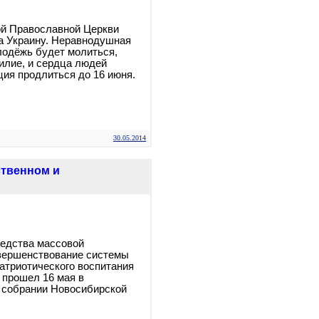
й Православной Церкви
а Украину. Неравнодушная
лодёжь будет молиться,
илие, и сердца людей
ция продлиться до 16 июня.
30.05.2014
ственном и
редства массовой
вершенствование системы
патриотического воспитания
 прошел 16 мая в
 собрании Новосибирской