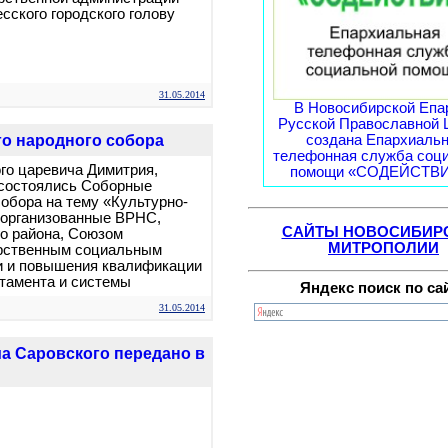
сского городского голову
31.05.2014
В Новосибирской Епа
Русской Православной 
создана Епархиаль
го народного собора
телефонная служба соц
ого царевича Димитрия,
помощи «СОДЕЙСТВИЕ
е состоялись Соборные
обора на тему «Культурно-
, организованные ВРНС,
САЙТЫ НОВОСИБИР
о района, Союзом
МИТРОПОЛИИ
арственным социальным
и и повышения квалификации
тамента и системы
Яндекс поиск по са
31.05.2014
а Саровского передано в