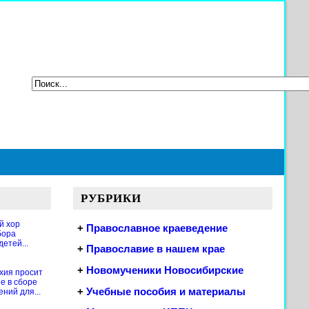
РУБРИКИ
й хор
+
Православное краеведение
бора
етей...
+
Православие в нашем крае
+
Новомученики Новосибирские
хия просит
е в сборе
+
Учебные пособия и материалы
ений для...