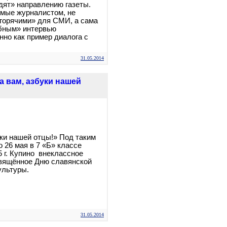
дят» направлению газеты.
емые журналистом, не
горячими» для СМИ, а сама
обным» интервью
нно как пример диалога с
31.05.2014
а вам, азбуки нашей
ки нашей отцы!» Под таким
 26 мая в 7 «Б» классе
. Купино внеклассное
свящённое Дню славянской
ультуры.
31.05.2014