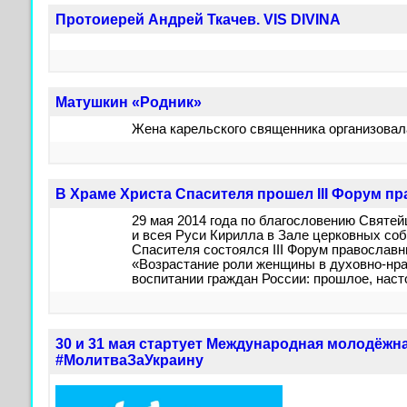
Протоиерей Андрей Ткачев. VIS DIVINA
Матушкин «Родник»
Жена карельского священника организовал
В Храме Христа Спасителя прошел III Форум 
29 мая 2014 года по благословению Святе
и всея Руси Кирилла в Зале церковных со
Спасителя состоялся III Форум православ
«Возрастание роли женщины в духовно-нра
воспитании граждан России: прошлое, нас
30 и 31 мая стартует Международная молодёжн
#МолитваЗаУкраину