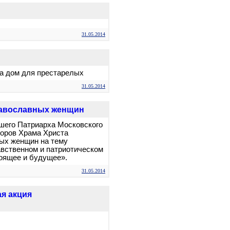
31.05.2014
а дом для престарелых
31.05.2014
православных женщин
йшего Патриарха Московского
боров Храма Христа
ных женщин на тему
вственном и патриотическом
тоящее и будущее».
31.05.2014
ая акция