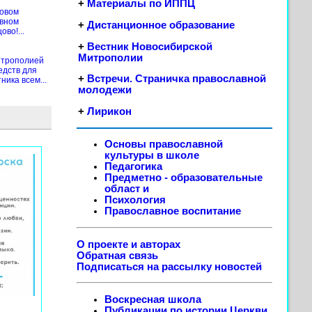
+
Материалы по ИППЦ
новом
ивном
+
Дистанционное образование
во!...
+
Вестник Новосибирской
Митрополии
итрополией
едств для
+
Встречи. Страничка православной
ика всем...
молодежи
+
Лирикон
Основы православной
культуры в школе
Педагогика
Предметно - образовательные
област
и
Психология
Православное воспитание
О проекте и авторах
Обратная связь
Подписаться на рассылку новостей
Воскресная школа
Публикации по истории Церкви