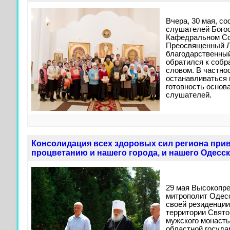
Вчера, 30 мая, с
слушателей Богос
Кафедральном Со
Преосвященный Л
благодарственный
обратился к соб
словом. В частнос
останавливаться 
готовность основа
слушателей.
Консолидация всех здоровых сил региона прив
процветанию и нашего города, и нашего Одесск
29 мая Высокопр
митрополит Одесс
своей резиденции
территории Свято
мужского монаст
областной госуда