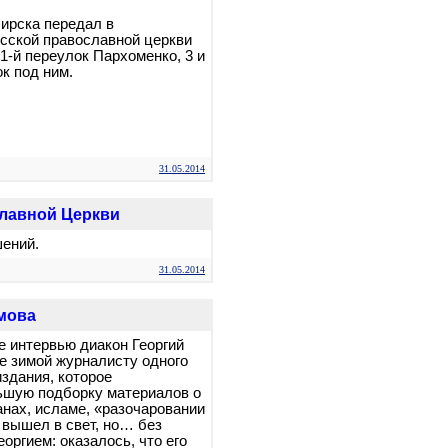
ирска передал в
сской православной церкви
1-й переулок Пархоменко, 3 и
к под ним.
31.05.2014
славной Церкви
шений.
31.05.2014
мова
 интервью диакон Георгий
е зимой журналисту одного
издания, которое
ьшую подборку материалов о
нах, исламе, «разочаровании
 вышел в свет, но… без
оргием: оказалось, что его