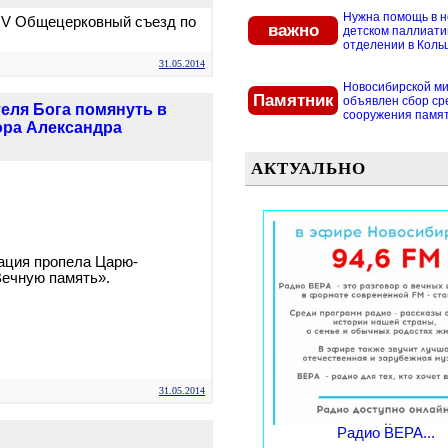
Нужна помощь в 
 IV Общецерковный съезд по
важно
детском паллиат
отделении в Кольцо
31.05.2014
Новосибирской м
Памятник
объявлен сбор ср
еля Бога помянуть в
сооружения памятн
ора Александра
АКТУАЛЬНО
ация пропела Царю-
ечную память».
31.05.2014
Радио ВЕРА...