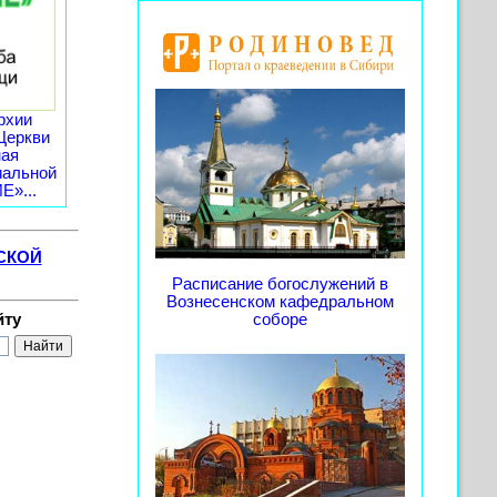
рхии
Церкви
ная
иальной
»...
СКОЙ
Расписание богослужений в
Вознесенском кафедральном
йту
соборе