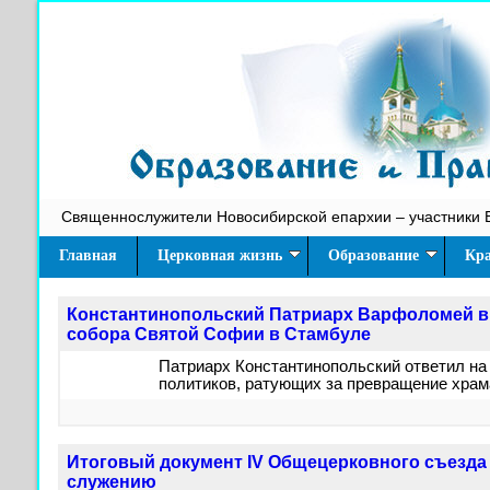
Священнослужители Новосибирской епархии – участники 
Главная
Церковная жизнь
Образование
Кра
Константинопольский Патриарх Варфоломей вм
собора Святой Софии в Стамбуле
Патриарх Константинопольский ответил на
политиков, ратующих за превращение храм
Итоговый документ IV Общецерковного съезда
служению