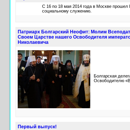
С 16 по 18 мая 2014 года в Москве прошел
социальному служению.
Патриарх Болгарский Неофит: Молим Всеподат
Своем Царстве нашего Освободителя императ
Николаевича
Болгарская делег
Освободителю «В
Первый выпуск!