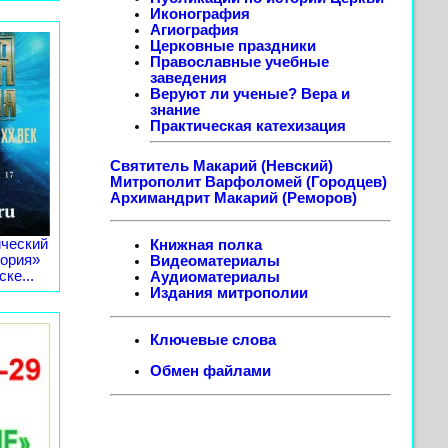
Иконография
Агиография
Церковные праздники
Православные учебные
заведения
Веруют ли ученые? Вера и
знание
Практическая катехизация
Святитель Макарий (Невский)
Митрополит Варфоломей (Городцев)
Архимандрит Макарий (Реморов)
ческий
Книжная полка
тория»
Видеоматериалы
ке...
Аудиоматериалы
Издания митрополии
Ключевые слова
Обмен файлами