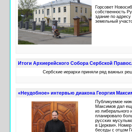
Горсовет Новосиб
собственность Ру
здание по адресу 
земельный участо
Итоги Архиерейского Собора Сербской Право
Сербские иерархи приняли ряд важных ре
«Неудобное» интервью диакона Георгия Макси
Публикуемое ниже
Максимов дал ещ
из либерального 
планировало бол
русских мусульма
в Церкви». Номер
беседы с отцом Ге