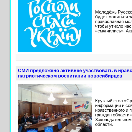
Молодёжь Русско
будет молиться з
православная мо
чтобы утихло нас
«смягчились». Ак
СМИ предложено активнее участвовать в нрав
патриотическом воспитании новосибирцев
Круглый стол «С
информации и со
нравственного и 
граждан области»
Законодательном
области.