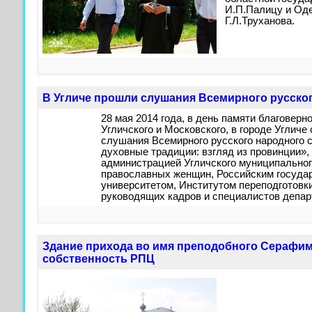
И.П.Палицу и Оде
Г.Л.Труханова.
В Угличе прошли слушания Всемирного русско
28 мая 2014 года, в день памяти благоверн
Угличского и Московского, в городе Углич
слушания Всемирного русского народного с
духовные традиции: взгляд из провинции»
администрацией Угличского муниципальног
православных женщин, Российским госуд
университетом, Институтом переподготовк
руководящих кадров и специалистов депар
Здание прихода во имя преподобного Серафим
собственность РПЦ