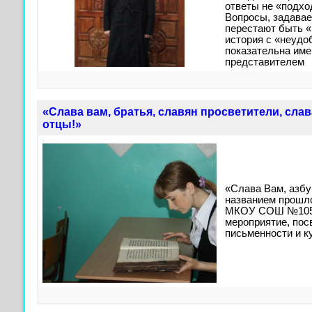
ответы не «подхо
Вопросы, задава
перестают быть «
история с «неуд
показательна име
представителем
«Слава вам, братья, славян просветители, слав
отцы!»
«Слава Вам, азбу
названием прошло
МКОУ СОШ №105 г
мероприятие, по
письменности и к