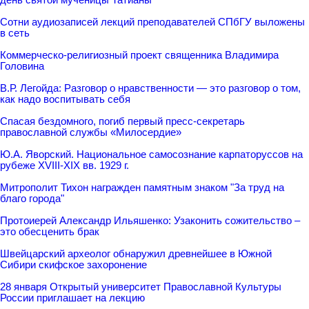
Сотни аудиозаписей лекций преподавателей СПбГУ выложены
в сеть
Коммерческо-религиозный проект священника Владимира
Головина
В.Р. Легойда: Разговор о нравственности — это разговор о том,
как надо воспитывать себя
Спасая бездомного, погиб первый пресс-секретарь
православной службы «Милосердие»
Ю.А. Яворский. Национальное самосознание карпаторуссов на
рубеже XVIII-XIX вв. 1929 г.
Митрополит Тихон награжден памятным знаком "За труд на
благо города"
Протоиерей Александр Ильяшенко: Узаконить сожительство –
это обесценить брак
Швейцарский археолог обнаружил древнейшее в Южной
Сибири скифское захоронение
28 января Открытый университет Православной Культуры
России приглашает на лекцию