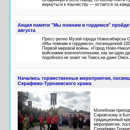
вернуться к язычеству — остается за кажд
Акция памяти "Мы помним и гордимся" пройдет
августа
Пресс-релиз Музей города Новосибирска О
«Мы помним и гордимся», посвященной 100
Первой мировой войны. «Город Ново-Нико
войскамии военнопленными, как ни один дру
подобного не знает ни Томск,ни даже Омс
Начались торжественные мероприятия, посвя
Серафимо-Турнаевского храма
Молебном препо
Саровскому в Бо
традиционный кр
мероприятия, по
Серафимо-Турнае