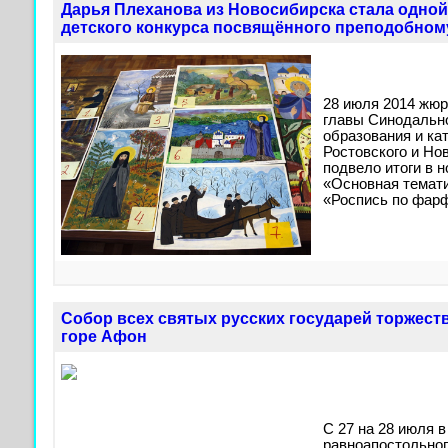
Дарья Плеханова из Новосибирска стала одной
детского конкурса посвящённого преподобно
28 июля 2014 жю
главы Синодально
образования и ка
Ростовского и Но
подвело итоги в 
«Основная темати
«Роспись по фарф
Собор всех святых русских государей торжест
горе Афон
С 27 на 28 июля в
равноапостольног