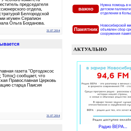
меститель председателя
Нужна помощь в 
важно
сионерского отдела,
детском паллиат
отделении в Кольцо
стратурой Белгородской
ии игумен Серапион
вала Ольга Богданова.
Новосибирской м
Памятник
объявлен сбор ср
31.07.2014
сооружения памятн
дывается
АКТУАЛЬНО
лавная газета "Ортодоксос
 Τύπος) сообщает, что
ская Православная Церковь
зацию старца Паисия
31.07.2014
Радио ВЕРА...