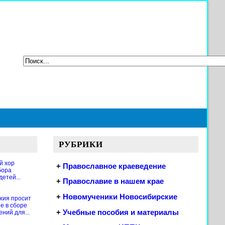
РУБРИКИ
й хор
+
Православное краеведение
бора
етей...
+
Православие в нашем крае
+
Новомученики Новосибирские
хия просит
е в сборе
+
Учебные пособия и материалы
ений для...