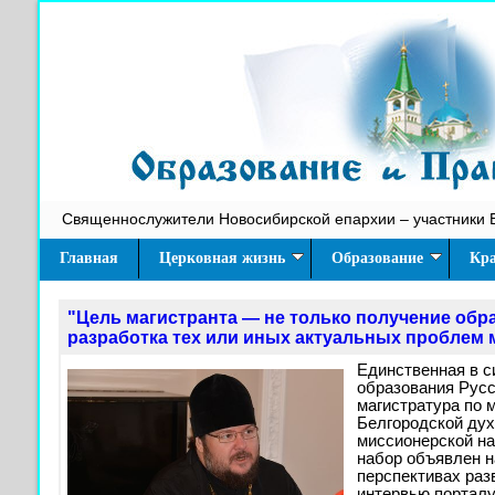
Священнослужители Новосибирской епархии – участники 
Главная
Церковная жизнь
Образование
Кра
"Цель магистранта — не только получение обра
разработка тех или иных актуальных проблем
Единственная в с
образования Рус
магистратура по 
Белгородской дух
миссионерской н
набор объявлен н
перспективах раз
интервью порталу