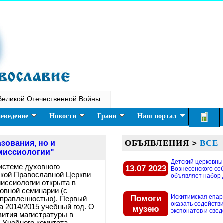
Великой Отечественной Войны
еведение
Новости
Грани
Наш портал
ОБЪЯВЛЕНИЯ
>
ВСЕ
зования, но и
 миссиологии"
Детский церковны
истеме духовного
13.07 2023
Вознесенского со
ской Православной Церкви
объявляет набор д
миссиологии открыта в
овной семинарии (с
Помоги
Искитимская епар
аправленностью). Первый
оказать содействи
а 2014/2015 учебный год. О
музею
экспонатов и свед
вития магистратуры в
 Учебного комитета