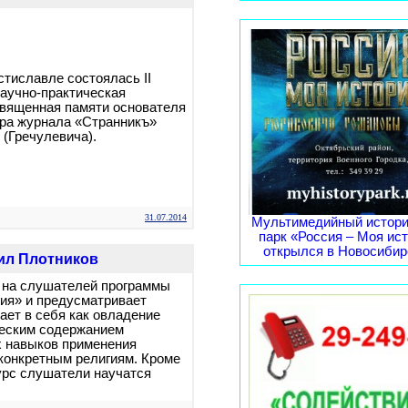
тиславле состоялась II
аучно-практическая
священная памяти основателя
ора журнала «Странникъ»
 (Гречулевича).
31.07.2014
Мультимедийный истори
парк «Россия – Моя ис
открылся в Новосибирс
ил Плотников
 на слушателей программы
ия» и предусматривает
ает в себя как овладение
ческим содержанием
х навыков применения
 конкретным религиям. Кроме
урс слушатели научатся