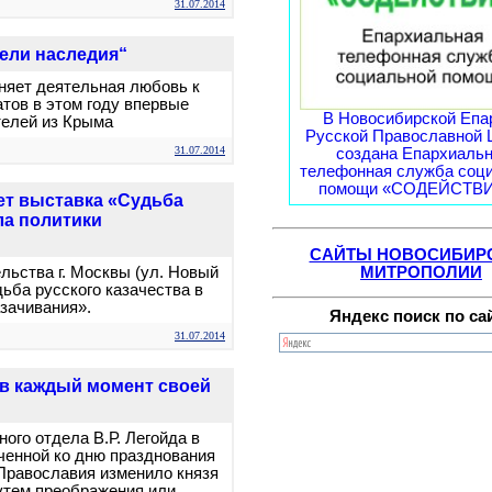
31.07.2014
ели наследия“
няет деятельная любовь к
тов в этом году впервые
В Новосибирской Епа
елей из Крыма
Русской Православной 
31.07.2014
создана Епархиаль
телефонная служба соц
помощи «СОДЕЙСТВИЕ
ет выставка «Судьба
ала политики
САЙТЫ НОВОСИБИР
МИТРОПОЛИИ
ельства г. Москвы (ул. Новый
дьба русского казачества в
азачивания».
Яндекс поиск по са
31.07.2014
в каждый момент своей
го отдела В.Р. Легойда в
ченной ко дню празднования
 Православия изменило князя
путем преображения или