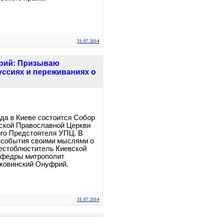
31.07.2014
фрий: Призываю
ссиях и переживаниях о
ода в Киеве состоится Собор
ской Православной Церкви
го Предстоятеля УПЦ. В
 события своими мыслями о
естоблюститель Киевской
афедры митрополит
уковинский Онуфрий.
31.07.2014