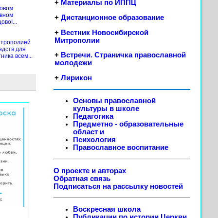
+
Материалы по ИППЦ
новом
ивном
+
Дистанционное образование
во!...
+
Вестник Новосибирской
Митрополии
итрополией
едств для
+
Встречи. Страничка православной
ика всем...
молодежи
+
Лирикон
Основы православной
культуры в школе
Педагогика
Предметно - образовательные
област
и
Психология
Православное воспитание
О проекте и авторах
Обратная связь
Подписаться на рассылку новостей
Воскресная школа
Публикации по истории Церкви