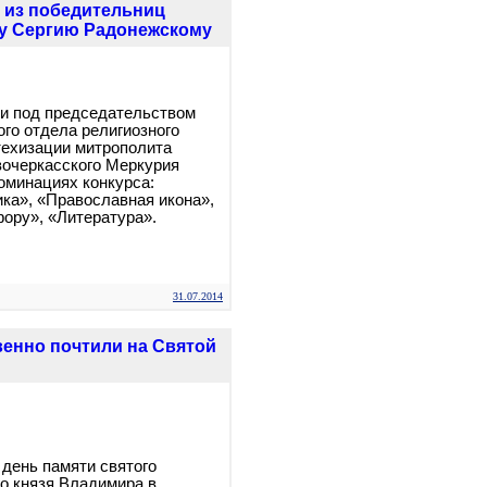
 из победительниц
му Сергию Радонежскому
ри под председательством
го отдела религиозного
техизации митрополита
вочеркасского Меркурия
номинациях конкурса:
ка», «Православная икона»,
ору», «Литература».
31.07.2014
венно почтили на Святой
 день памяти святого
о князя Владимира в