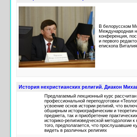
В белорусском Мс
Международная н
конференция, по
и первого редакт
епископа Виталия
История нехристианских религий. Диакон Миха
Предлагаемый лекционный курс рассчитан
профессиональной переподготовки «Теолог
усвоение основ истории религий, что включ
обширным историографическим и теорети
предмета, так и приобретение практически
историко-религиоведческой методологии к
того, предполагается, что прослушавшие к
видеть в различных религиях