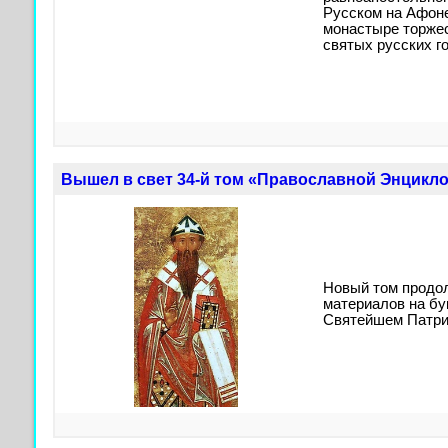
Русском на Афон
монастыре торжес
святых русских г
Вышел в свет 34-й том «Православной Энцикл
Новый том продо
материалов на бук
Святейшем Патри