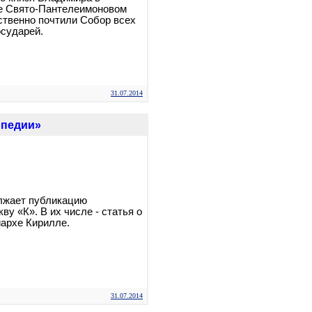
е Свято-Пантелеимоновом
твенно почтили Собор всех
осударей.
31.07.2014
опедии»
лжает публикацию
ву «К». В их числе - статья о
архе Кирилле.
31.07.2014