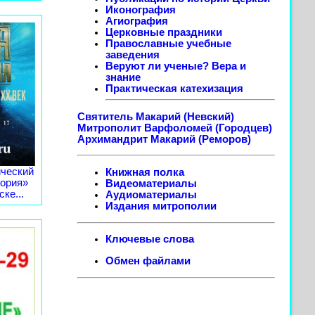
Иконография
Агиография
Церковные праздники
Православные учебные
заведения
Веруют ли ученые? Вера и
знание
Практическая катехизация
Святитель Макарий (Невский)
Митрополит Варфоломей (Городцев)
Архимандрит Макарий (Реморов)
ческий
Книжная полка
тория»
Видеоматериалы
ке...
Аудиоматериалы
Издания митрополии
Ключевые слова
Обмен файлами