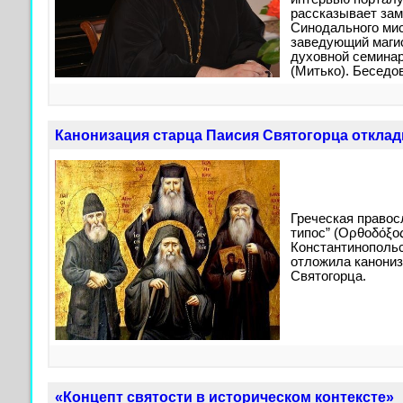
рассказывает за
Синодального мис
заведующий маги
духовной семинар
(Митько). Беседо
Канонизация старца Паисия Святогорца откла
Греческая правос
типос” (Ορθοδόξος
Константинополь
отложила канони
Святогорца.
«Концепт святости в историческом контексте»