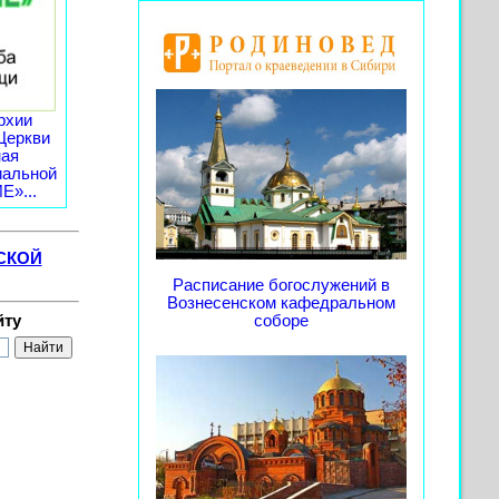
рхии
Церкви
ная
иальной
»...
СКОЙ
Расписание богослужений в
Вознесенском кафедральном
йту
соборе