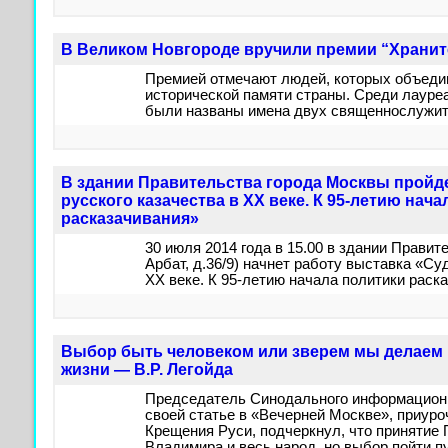
В Великом Новгороде вручили премии “Хранит
Премией отмечают людей, которых объеди
исторической памяти страны. Среди лауреа
были названы имена двух священнослужит
В здании Правительства города Москвы пройд
русского казачества в ХХ веке. К 95-летию нач
расказачивания»
30 июля 2014 года в 15.00 в здании Правит
Арбат, д.36/9) начнет работу выставка «Су
ХХ веке. К 95-летию начала политики раск
Выбор быть человеком или зверем мы делаем 
жизни — В.Р. Легойда
Председатель Синодального информационно
своей статье в «Вечерней Москве», приуро
Крещения Руси, подчеркнул, что принятие
Владимира и весь народ, но выбор пойти 