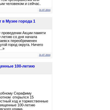
ым человеком и сейчас.
31.07.2014
 в Музее города 1
 проведении Акции памяти
-летию со дня начала
лаевск переобременен
гой город округа. Ничего
к…»
31.07.2014
щенные 100-летию
добному Серафиму
лотном открылся 15
естный ход и торжественные
священные 100-летию
вского храма.