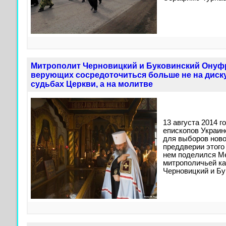
Митрополит Черновицкий и Буковинский Ону
верующих сосредоточиться больше не на диску
судьбах Церкви, а на молитве
13 августа 2014 г
епископов Украин
для выборов ново
преддверии этого
нем поделился М
митрополичьей к
Черновицкий и Б