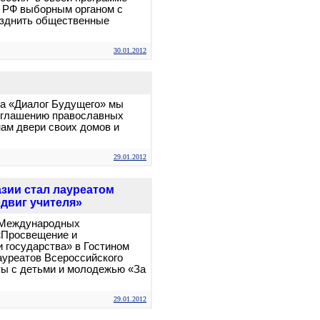
 РФ выборным органом с
азднить общественные
30.01.2012
ра «Диалог Будущего» мы
риглашению православных
нам двери своих домов и
29.01.2012
зии стал лауреатом
двиг учителя»
X Международных
«Просвещение и
и государства» в Гостином
ауреатов Всероссийского
оты с детьми и молодежью «За
29.01.2012