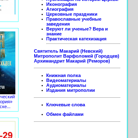
Иконография
Агиография
Церковные праздники
Православные учебные
заведения
Веруют ли ученые? Вера и
знание
Практическая катехизация
Святитель Макарий (Невский)
Митрополит Варфоломей (Городцев)
Архимандрит Макарий (Реморов)
Книжная полка
Видеоматериалы
Аудиоматериалы
Издания митрополии
ческий
тория»
Ключевые слова
ке...
Обмен файлами