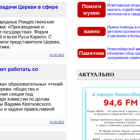
Помоги
Искитимская епар
задачи Церкви в сфере
оказать содействи
музею
экспонатов и свед
ародные Рождественские
ема: «Просвещение и
Нужна помощь в 
важно
и государства». Форум
детском паллиат
отделении в Кольцо
 и всея Руси Кирилл. С
или представители Церкви,
тики.
Новосибирской м
Памятник
объявлен сбор ср
31.01.2012
сооружения памятн
ет работать со
АКТУАЛЬНО
ких образовательных чтений
еркви, общества и
ная секция под
аря комиссии по делам
ы Вадима Квятковского.
ы и задачи православной
31.01.2012