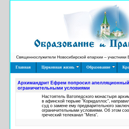
Священнослужители Новосибирской епархии – участники 
Главная
Церковная жизнь
Образование
Кра
Архимандрит Ефрем попросил апелляционный 
ограничительными условиями
Настоятель Ватопедского монастыря архи
в афинской тюрьме "Коридаллос", направ
суд о замене ему предварительного заклю
ограничительными условиями. Об этом со
греческий телеканал "Мега".