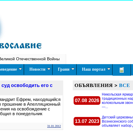
Великой Отечественной Войны
еведение
Новости
Грани
Наш портал
ОБЪЯВЛЕНИЯ
>
ВСЕ
суд освободить его с
Никольская ярмар
традиционных на
мандрит Ефрем, находящийся
07.08 2026
колокольным звон
ил прошение в Апелляционный
—...
чения на освобождение с
общил в понедельник
Детский церковны
13.07 2023
Вознесенского со
объявляет набор д
31.01.2012