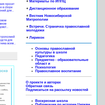
+
Материалы по ИППЦ
хия просит
е в сборе
+
Дистанционное образование
ений для...
+
Вестник Новосибирской
Митрополии
новом
ивном
+
Встречи. Страничка православной
во!...
молодежи
итрополией
+
Лирикон
едств для
ика всем...
Основы православной
культуры в школе
Педагогика
Предметно - образовательные
област
и
Психология
Православное воспитание
О проекте и авторах
Обратная связь
Подписаться на рассылку новостей
Воскресная школа
Публикации по истории Церкви