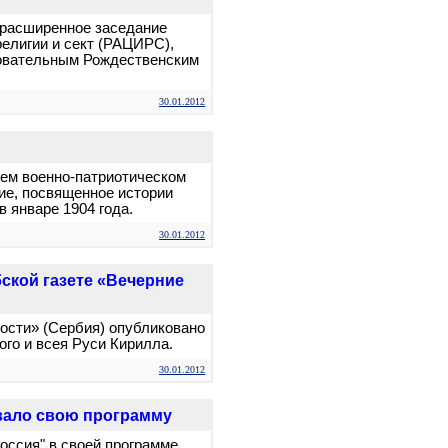
е расширенное заседание
елигии и сект (РАЦИРС),
овательным Рождественским
30.01.2012
ьем военно-патриотическом
ие, посвященное истории
 январе 1904 года.
30.01.2012
ской газете «Вечерние
вости» (Сербия) опубликовано
го и всея Руси Кирилла.
30.01.2012
вало свою программу
оссия" в своей программе