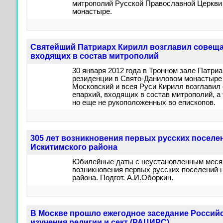
митрополий Русской Православной Церкви
монастыре.
Святейший Патриарх Кирилл возглавил совеща
входящих в состав митрополий
30 января 2012 года в Тронном зале Патр
резиденции в Свято-Даниловом монастыре
Московский и всея Руси Кирилл возглавил
епархий, входящих в состав митрополий, а
но еще не рукоположенных во епископов.
305 лет возникновения первых русских поселе
Искитимского района
Юбилейные даты с неустановленным месяце
возникновения первых русских поселений 
района. Подгот. А.И.Оборкин.
В Москве прошло ежегодное заседание Россий
изучения религии и сект (РАЦИРС)