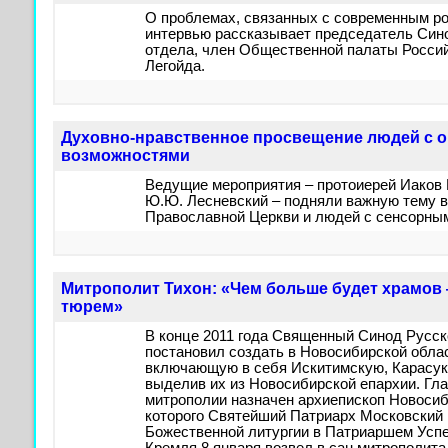
О проблемах, связанных с современным ро
интервью рассказывает председатель Син
отдела, член Общественной палаты Россий
Легойда.
Духовно-нравственное просвещение людей с 
возможностями
Ведущие мероприятия – протоиерей Иаков
Ю.Ю. Лесневский – подняли важную тему 
Православной Церкви и людей с сенсорным
Митрополит Тихон: «Чем больше будет храмов
тюрем»
В конце 2011 года Священный Синод Русс
постановил создать в Новосибирской обла
включающую в себя Искитимскую, Карасук
выделив их из Новосибирской епархии. Гл
митрополии назначен архиепископ Новосиб
которого Святейший Патриарх Московский 
Божественной литургии в Патриаршем Усп