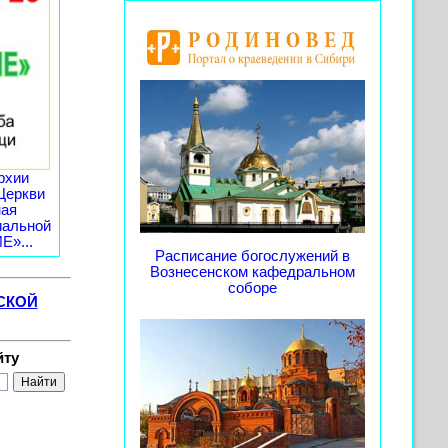
рхии
Церкви
ная
иальной
»...
Расписание богослужений в
Вознесенском кафедральном
соборе
СКОЙ
йту