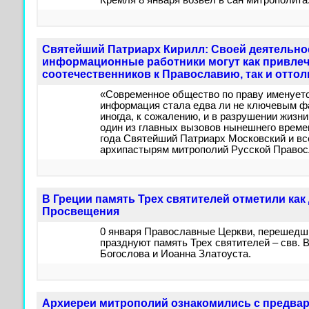
Кремля 8 января возвел в сан митрополита
Святейший Патриарх Кирилл: Своей деятельн
информационные работники могут как привле
соотечественников к Православию, так и оттол
«Современное общество по праву именует
информация стала едва ли не ключевым фа
иногда, к сожалению, и в разрушении жизн
один из главных вызовов нынешнего времен
года Святейший Патриарх Московский и вс
архипастырям митрополий Русской Правос
В Греции память Трех святителей отметили как
Просвещения
0 января Православные Церкви, перешедши
празднуют память Трех святителей – свв. 
Богослова и Иоанна Златоуста.
Архиереи митрополий ознакомились с предва