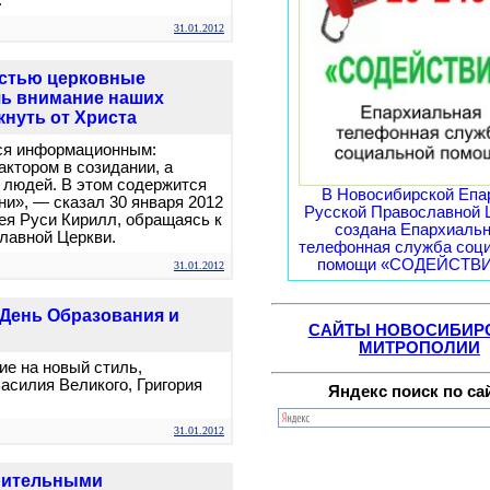
.
31.01.2012
остью церковные
чь внимание наших
кнуть от Христа
ся информационным:
ктором в созидании, а
и людей. В этом содержится
В Новосибирской Епа
и», — сказал 30 января 2012
Русской Православной 
ея Руси Кирилл, обращаясь к
создана Епархиаль
лавной Церкви.
телефонная служба соц
помощи «СОДЕЙСТВИЕ
31.01.2012
 День Образования и
САЙТЫ НОВОСИБИР
МИТРОПОЛИИ
е на новый стиль,
Василия Великого, Григория
Яндекс поиск по са
31.01.2012
рительными