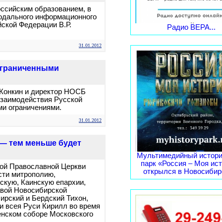
ссийским образованием, в
одального информационного
ской Федерации В.Р.
Радио ВЕРА...
31.01.2012
ограниченными
 Конкин и директор НОСБ
взаимодействия Русской
и ограничениями.
31.01.2012
 — тем меньше будет
Мультимедийный истори
парк «Россия – Моя ис
кой Православной Церкви
открылся в Новосибирс
сти митрополию,
скую, Каинскую епархии,
авой Новосибирской
ирский и Бердский Тихон,
и всея Руси Кирилл во время
енском соборе Московского