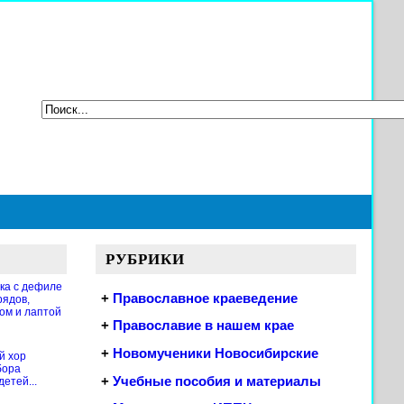
РУБРИКИ
ка с дефиле
+
Православное краеведение
рядов,
ом и лаптой
+
Православие в нашем крае
+
Новомученики Новосибирские
й хор
бора
+
Учебные пособия и материалы
етей...