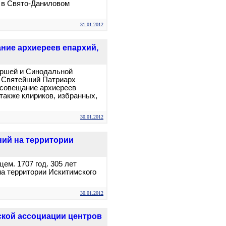
 в Свято-Даниловом
31.01.2012
ние архиереев епархий,
иаршей и Синодальной
 Святейший Патриарх
 совещание архиереев
 также клириков, избранных,
30.01.2012
ний на территории
м. 1707 год. 305 лет
на территории Искитимского
30.01.2012
ской ассоциации центров