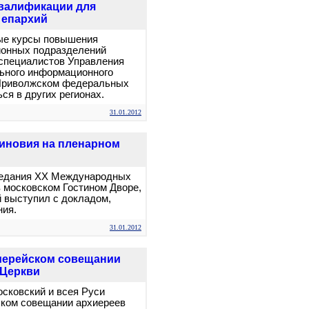
квалификации для
 епархий
ные курсы повышения
ионных подразделений
 специалистов Управления
ьного информационного
 Приволжском федеральных
ся в других регионах.
31.01.2012
Зиновия на пленарном
заседания ХХ Международных
 московском Гостином Дворе,
 выступил с докладом,
ния.
31.01.2012
иерейском совещании
 Церкви
осковский и всея Руси
ском совещании архиереев