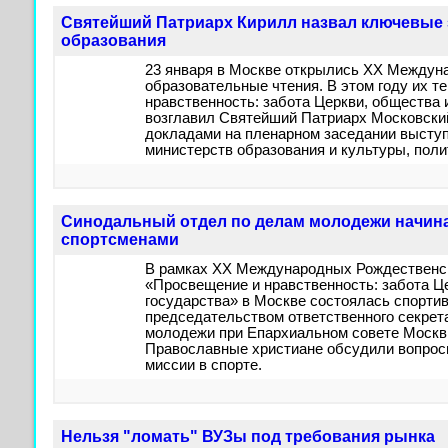
Святейший Патриарх Кирилл назвал ключевые 
образования
23 января в Москве открылись XX Междун
образовательные чтения. В этом году их т
нравственность: забота Церкви, общества 
возглавил Святейший Патриарх Московский
докладами на пленарном заседании выступ
министерств образования и культуры, поли
Синодальный отдел по делам молодежи начина
спортсменами
В рамках XX Международных Рождественс
«Просвещение и нравственность: забота Ц
государства» в Москве состоялась спортив
председательством ответственного секрет
молодежи при Епархиальном совете Москв
Православные христиане обсудили вопрос
миссии в спорте.
Нельзя "ломать" ВУЗы под требования рынка