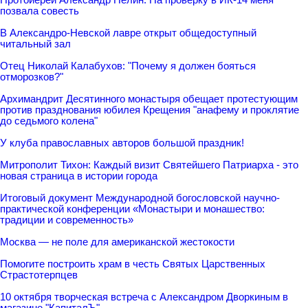
позвала совесть
В Александро-Невской лавре открыт общедоступный
читальный зал
Отец Николай Калабухов: "Почему я должен бояться
отморозков?"
Архимандрит Десятинного монастыря обещает протестующим
против празднования юбилея Крещения "анафему и проклятие
до седьмого колена"
У клуба православных авторов большой праздник!
Митрополит Тихон: Каждый визит Святейшего Патриарха - это
новая страница в истории города
Итоговый документ Международной богословской научно-
практической конференции «Монастыри и монашество:
традиции и современность»
Москва — не поле для американской жестокости
Помогите построить храм в честь Святых Царственных
Страстотерпцев
10 октября творческая встреча с Александром Дворкиным в
магазине "КапиталЪ"