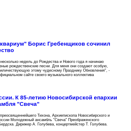
Аквариум" Борис Гребенщиков сочинил
ество
 несколько недель до Рождества и Нового года я начинаю
зные рождественские песни. Для меня они создают особую,
иличествующую этому чудесному Празднику Обновления", -
официальном сайте своего музыкального коллектива
ссии. К 85-летию Новосибирской епархии
амбля "Свеча"
преосвященнейшего Тихона, Архиепископа Новосибирского и
оссии Молодежный ансамбль "Свеча" Преображенского
Бердска. Дирижер А. Голубева, концертмейстер Т. Голубева.