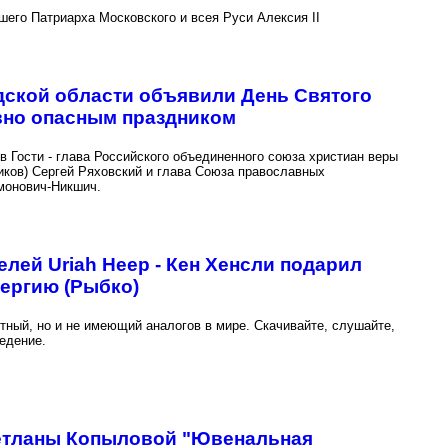
его Патриарха Московского и всея Руси Алексия II
дской области объявили День Святого
вно опасным праздником
 Гости - глава Российского объединенного союза христиан веры
иков) Сергей Ряховский и глава Союза православных
монович-Никшич.
елей Uriah Heep - Кен Хенсли подарил
ергию (Рыбко)
стный, но и не имеющий аналогов в мире. Скачивайте, слушайте,
едение.
етланы Копыловой "Ювенальная