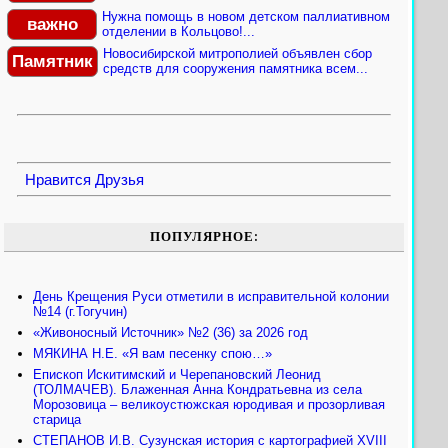
Нужна помощь в новом детском паллиативном
важно
отделении в Кольцово!...
Новосибирской митрополией объявлен сбор
Памятник
средств для сооружения памятника всем...
Нравится
Друзья
ПОПУЛЯРНОЕ:
День Крещения Руси отметили в исправительной колонии
№14 (г.Тогучин)
«Живоносный Источник» №2 (36) за 2026 год
МЯКИНА Н.Е. «Я вам песенку спою…»
Епископ Искитимский и Черепановский Леонид
(ТОЛМАЧЕВ). Блаженная Анна Кондратьевна из села
Морозовица – великоустюжская юродивая и прозорливая
старица
СТЕПАНОВ И.В. Сузунская история с картографией XVIII