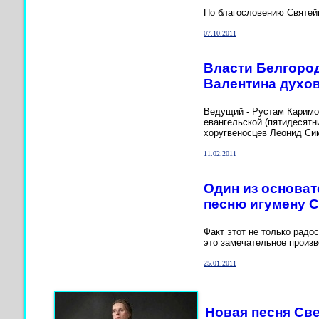
По благословению Святейш
07.10.2011
Власти Белгоро
Валентина духо
Ведущий - Рустам Каримов
евангельской (пятидесятн
хоругвеносцев Леонид Си
11.02.2011
Один из основат
песню игумену С
Факт этот не только радо
это замечательное произв
25.01.2011
Новая песня Св