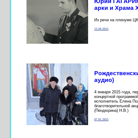
Юрий ГАГАРИН
арки и Храма 
Из речи на пленуме ЦК
12.04.2015
Рождественски
аудио)
4 января 2015 года, п
концертной программой
исполнитель Елена По
благотворительной акц
(Пендюрина) Н.В.)
07.01.2015