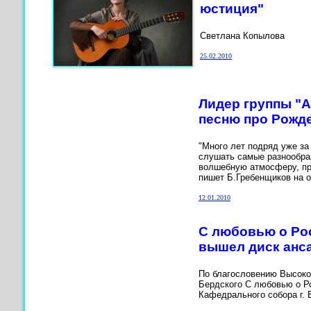
юстиция"
Светлана Копылова
25.02.2010
Лидер группы "
песню про Рожд
"Много лет подряд уже за
слушать самые разнообра
волшебную атмосферу, пр
пишет Б.Гребенщиков на 
12.01.2010
С любовью о Ро
вышел диск анс
По благословению Высоко
Бердского С любовью о Р
Кафедрального собора г. 