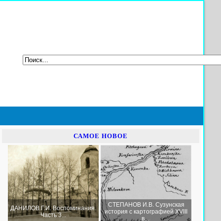
САМОЕ НОВОЕ
СТЕПАНОВ И.В. Сузунская
ДАНИЛОВ Г.И. Воспоминания.
история с картографией XVIII
Часть 3...
в....