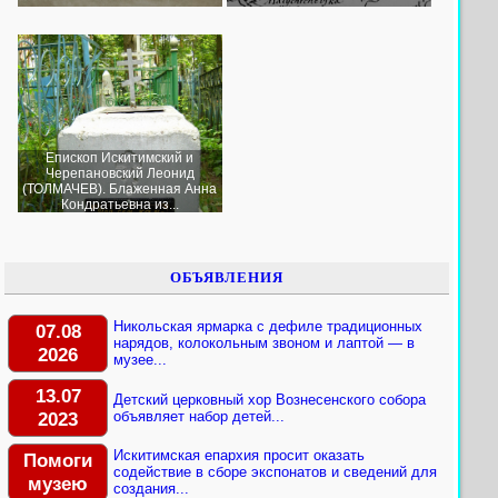
Епископ Искитимский и
Черепановский Леонид
(ТОЛМАЧЕВ). Блаженная Анна
Кондратьевна из...
ОБЪЯВЛЕНИЯ
Никольская ярмарка с дефиле традиционных
07.08
нарядов, колокольным звоном и лаптой — в
2026
музее...
13.07
Детский церковный хор Вознесенского собора
2023
объявляет набор детей...
Искитимская епархия просит оказать
Помоги
содействие в сборе экспонатов и сведений для
музею
создания...