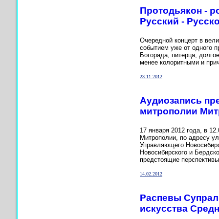
Протодьякон - р
Русский - Русско
Очередной концерт в вели
событием уже от одного п
Богорада, питерца, долго
менее колоритными и при
23.11.2012
Аудиозапись пр
митрополии Мит
17 января 2012 года, в 1
Митрополии, по адресу ул
Управляющего Новосибирс
Новосибирского и Бердско
предстоящие перспективы
14.02.2012
Распевы Супрал
искусства Средн