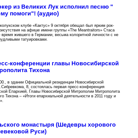
окер из Великих Лук исполнил песню "
му помоги"! (аудио)
колукском клубе «Кактус» 9 октября обещал был ярким рок-
рисутствия на афише имени группы «The Meantraitors» Стаса
е время жившего в Германии, весьма колоритной личности с не
чудливыми татуировками.
есс-конференции главы Новосибирской
рополита Тихона
2.00., в здании Официальной резиденции Новосибирской
.Сибревкома, 8, состоялась первая пресс-конференция
кой Епархией, Главы Новосибирской Митрополии Митрополита
го Тихона – «Итоги епархиальной деятельности в 2011 году и
».
ьского монастыря (Шедевры хорового
евековой Руси)