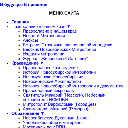
В будущее
В прошлое
МЕНЮ САЙТА
Главная
Православие в нашем крае ▼
Православие в нашем крае
Новости Митрополии
Анонсы
Встречи. Страничка православной молодежи
Вестник Новосибирской Митрополии
Издания митрополии
Журнал "Живоносный Источник"
Краеведение ▼
Православное краеведение
История Новосибирской митрополии
Новомученики Новосибирские
Новосибирские Архипастыри
История Новосибирской митрополии в документах
Православный некрополь
Святитель Макарий (Невский), Небесный
покровитель НСМПБИ
Митрополит Варфоломей (Городцев)
Архимандрит Макарий (Реморов)
Образование ▼
Новосибирские Духовные Школы
Учебные пособия и материалы
Материалы по ИППЦ