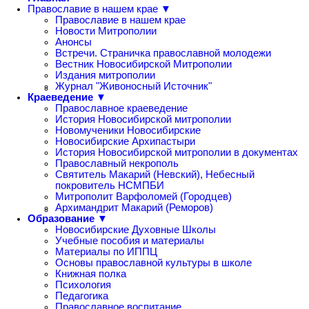
Православие в нашем крае ▼
Православие в нашем крае
Новости Митрополии
Анонсы
Встречи. Страничка православной молодежи
Вестник Новосибирской Митрополии
Издания митрополии
Журнал "Живоносный Источник"
Краеведение ▼
Православное краеведение
История Новосибирской митрополии
Новомученики Новосибирские
Новосибирские Архипастыри
История Новосибирской митрополии в документах
Православный некрополь
Святитель Макарий (Невский), Небесный
покровитель НСМПБИ
Митрополит Варфоломей (Городцев)
Архимандрит Макарий (Реморов)
Образование ▼
Новосибирские Духовные Школы
Учебные пособия и материалы
Материалы по ИППЦ
Основы православной культуры в школе
Книжная полка
Психология
Педагогика
Православное воспитание