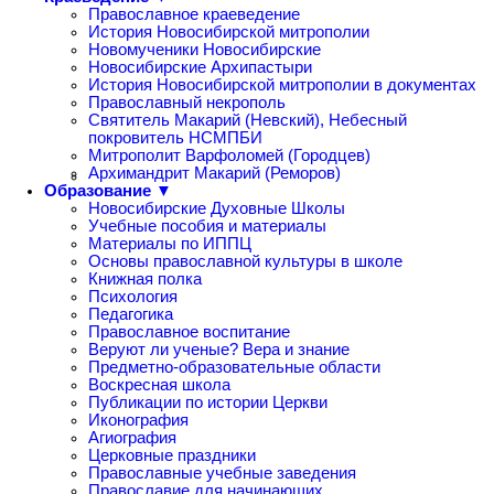
Православное краеведение
История Новосибирской митрополии
Новомученики Новосибирские
Новосибирские Архипастыри
История Новосибирской митрополии в документах
Православный некрополь
Святитель Макарий (Невский), Небесный
покровитель НСМПБИ
Митрополит Варфоломей (Городцев)
Архимандрит Макарий (Реморов)
Образование ▼
Новосибирские Духовные Школы
Учебные пособия и материалы
Материалы по ИППЦ
Основы православной культуры в школе
Книжная полка
Психология
Педагогика
Православное воспитание
Веруют ли ученые? Вера и знание
Предметно-образовательные области
Воскресная школа
Публикации по истории Церкви
Иконография
Агиография
Церковные праздники
Православные учебные заведения
Православие для начинающих