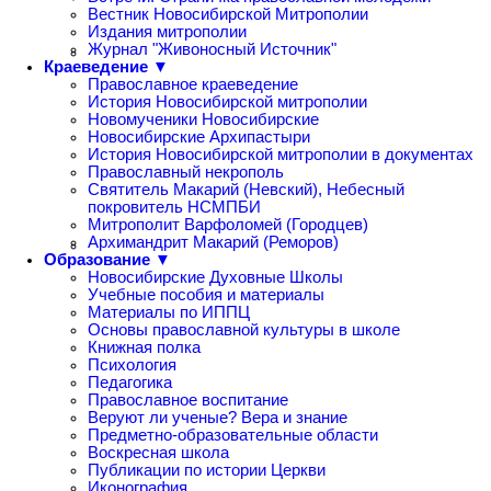
Вестник Новосибирской Митрополии
Издания митрополии
Журнал "Живоносный Источник"
Краеведение ▼
Православное краеведение
История Новосибирской митрополии
Новомученики Новосибирские
Новосибирские Архипастыри
История Новосибирской митрополии в документах
Православный некрополь
Святитель Макарий (Невский), Небесный
покровитель НСМПБИ
Митрополит Варфоломей (Городцев)
Архимандрит Макарий (Реморов)
Образование ▼
Новосибирские Духовные Школы
Учебные пособия и материалы
Материалы по ИППЦ
Основы православной культуры в школе
Книжная полка
Психология
Педагогика
Православное воспитание
Веруют ли ученые? Вера и знание
Предметно-образовательные области
Воскресная школа
Публикации по истории Церкви
Иконография