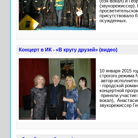
(бэк-вокал) и Ге
(звукорежиссер). 
просветительско
присутствовало б
осужденных.
Концерт в ИК - «В кругу друзей» (видео)
10 января 2015 го
строгого режима 
автор-исполните
- городской рома
концертной прогр
приняли участие:
вокал), Анастаси
звукорежиссер Ге