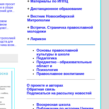
+
Материалы по ИППЦ
хия просит
е в сборе
+
Дистанционное образование
ений для...
+
Вестник Новосибирской
Митрополии
новом
ивном
+
Встречи. Страничка православной
во!...
молодежи
итрополией
+
Лирикон
едств для
ика всем...
Основы православной
культуры в школе
Педагогика
Предметно - образовательные
област
и
Психология
Православное воспитание
О проекте и авторах
Обратная связь
Подписаться на рассылку новостей
Воскресная школа
Публикации по истории Церкви