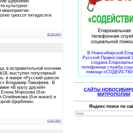
оргий Щербинин
На культурно-
м мероприятии
олее трехсот пятидесяти
20.04.2015
В Новосибирской Епа
Русской Православной 
создана Епархиаль
телефонная служба соц
да, в исправительной колонии
помощи «СОДЕЙСТВИЕ
№18, выступил популярный
ль в жанре «Русский шансон
нс» Владимир Тимофеев. В
амме «В кругу друзей»
САЙТЫ НОВОСИБИР
 Елена Морозова (бэк-
МИТРОПОЛИИ
я Олейникова (бэк-вокал) и
оргий Щербинин.
Яндекс поиск по са
13.01.2015