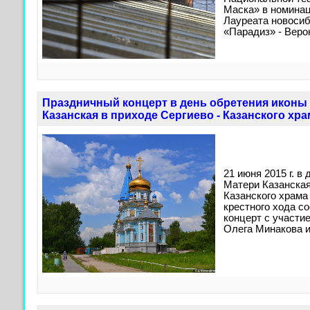
Маска» в номинац
Лауреата новосиб
«Парадиз» - Веро
Праздничный концерт в день обретения иконы
Казанская в приходе Сергиево - Казанского хра
21 июня 2015 г. в
Матери Казанская
Казанского храма
крестного хода с
концерт с участи
Олега Минакова и