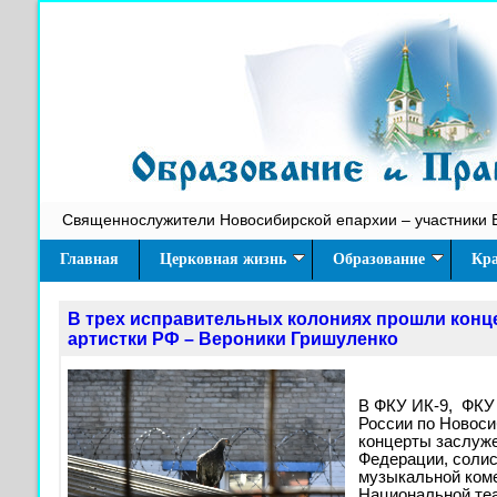
Священнослужители Новосибирской епархии – участники 
Главная
Церковная жизнь
Образование
Кра
В трех исправительных колониях прошли конц
артистки РФ – Вероники Гришуленко
В ФКУ ИК-9, ФКУ
России по Новос
концерты заслуже
Федерации, солис
музыкальной ком
Национальной те