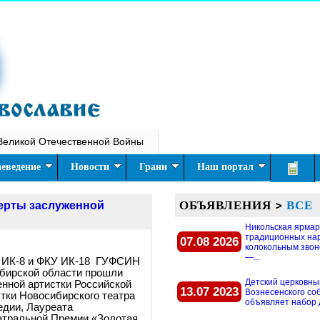
Великой Отечественной Войны
еведение
Новости
Грани
Наш портал
ОБЪЯВЛЕНИЯ
>
ВСЕ
ерты заслуженной
Никольская ярмар
традиционных на
07.08 2026
колокольным звон
—...
 ИК-8 и ФКУ ИК-18 ГУФСИН
ибирской области прошли
Детский церковны
нной артистки Российской
13.07 2023
Вознесенского со
тки Новосибирского театра
объявляет набор д
едии, Лауреата
атральной Премии «Золотая