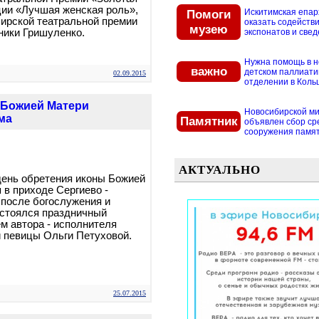
ии «Лучшая женская роль»,
Помоги
Искитимская епар
ирской театральной премии
оказать содействи
музею
ники Гришуленко.
экспонатов и свед
Нужна помощь в 
важно
детском паллиат
02.09.2015
отделении в Кольцо
 Божией Матери
Новосибирской м
ма
Памятник
объявлен сбор ср
сооружения памятн
АКТУАЛЬНО
 день обретения иконы Божией
 в приходе Сергиево -
 после богослужения и
остоялся праздничный
ем автора - исполнителя
 певицы Ольги Петуховой.
25.07.2015