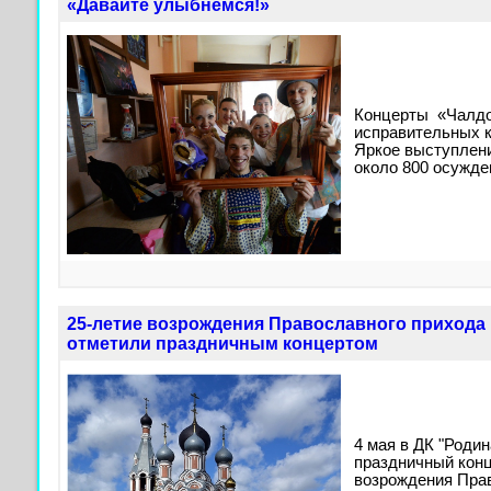
«Давайте улыбнемся!»
Концерты «Чалдо
исправительных ко
Яркое выступлени
около 800 осужд
25-летие возрождения Православного прихода 
отметили праздничным концертом
4 мая в ДК "Родин
праздничный конц
возрождения Прав