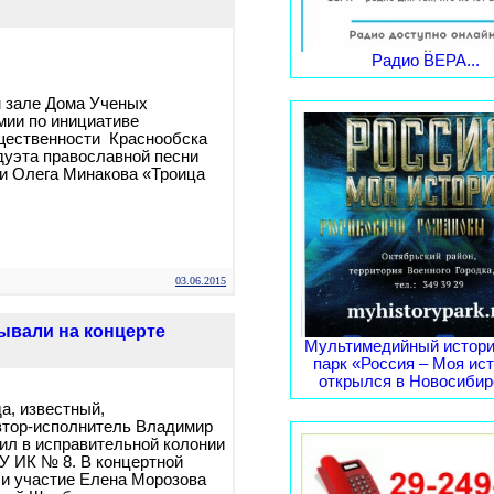
Радио ВЕРА...
м зале Дома Ученых
мии по инициативе
щественности Краснообска
дуэта православной песни
и Олега Минакова «Троица
03.06.2015
ывали на концерте
Мультимедийный истори
парк «Россия – Моя ис
открылся в Новосибирс
а, известный,
втор-исполнитель Владимир
ил в исправительной колонии
У ИК № 8. В концертной
и участие Елена Морозова