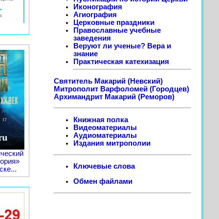
Иконография
Агиография
Церковные праздники
Православные учебные
заведения
Веруют ли ученые? Вера и
знание
Практическая катехизация
Святитель Макарий (Невский)
Митрополит Варфоломей (Городцев)
Архимандрит Макарий (Реморов)
Книжная полка
Видеоматериалы
Аудиоматериалы
Издания митрополии
ческий
тория»
Ключевые слова
ке...
Обмен файлами