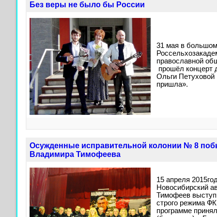
Без веры не было бы России
31 мая в большо
Россельхозакаде
православной об
прошёл концерт 
Ольги Петуховой 
пришла».
Осужденные исправительной колонии № 8 поб
Владимира Тимофеева
15 апреля 2015год
Новосибирский а
Тимофеев выступ
строго режима ФК
программе принял