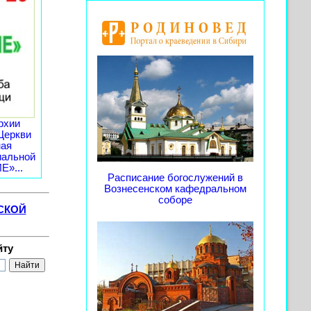
рхии
Церкви
ная
иальной
»...
Расписание богослужений в
Вознесенском кафедральном
соборе
СКОЙ
йту