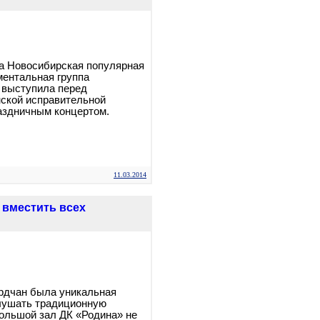
да Новосибирская популярная
ентальная группа
 выступила перед
ской исправительной
аздничным концертом.
11.03.2014
 вместить всех
рдчан была уникальная
лушать традиционную
ольшой зал ДК «Родина» не