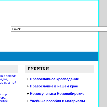
РУБРИКИ
ка с дефиле
+
Православное краеведение
рядов,
ом и лаптой
+
Православие в нашем крае
+
Новомученики Новосибирские
й хор
бора
+
Учебные пособия и материалы
етей...