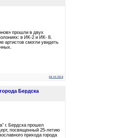
нов» прошли в двух
лониях: в ИК-2 и ИК- 8.
е артистов смогли увидеть
енных.
04.10.2014
города Бердска
а" г. Бердска прошел
ерт, посвященный 25-летию
ославного прихода города