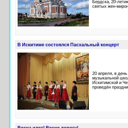
Бердска, 20-лети
святых жен-мирон
В Искитиме состоялся Пасхальный концерт
20 апреля, в день
музыкальной шко
Искитимской и Ч
проведён праздни
Весна идет! Весне дорогу!