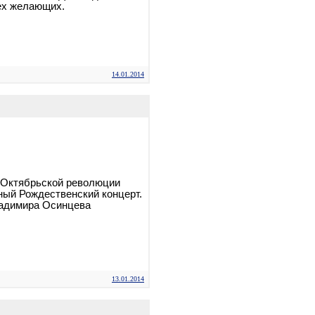
ех желающих.
14.01.2014
. Октябрьской революции
ый Рождественский концерт.
ладимира Осинцева
13.01.2014