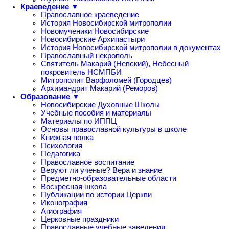
Краеведение ▼
Православное краеведение
История Новосибирской митрополии
Новомученики Новосибирские
Новосибирские Архипастыри
История Новосибирской митрополии в документах
Православный некрополь
Святитель Макарий (Невский), Небесный
покровитель НСМПБИ
Митрополит Варфоломей (Городцев)
Архимандрит Макарий (Реморов)
Образование ▼
Новосибирские Духовные Школы
Учебные пособия и материалы
Материалы по ИППЦ
Основы православной культуры в школе
Книжная полка
Психология
Педагогика
Православное воспитание
Веруют ли ученые? Вера и знание
Предметно-образовательные области
Воскресная школа
Публикации по истории Церкви
Иконография
Агиография
Церковные праздники
Православные учебные заведения