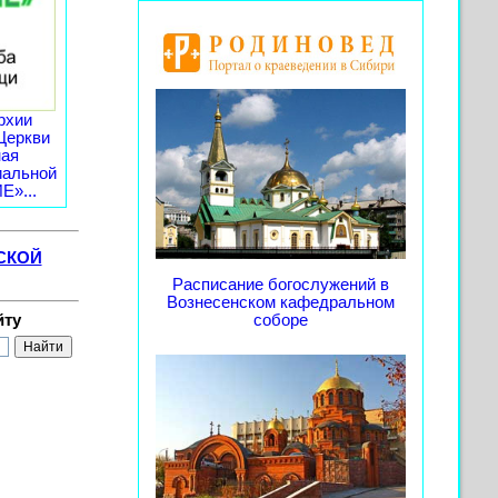
рхии
Церкви
ная
иальной
»...
СКОЙ
Расписание богослужений в
Вознесенском кафедральном
йту
соборе