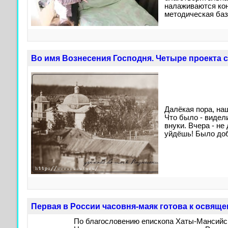
налаживаются кон
методическая баз
Во имя Вознесения Господня. Четыре проекта 
Далёкая пора, на
Что было - видел
внуки. Вчера - не 
уйдёшь! Было доб
Первая в России часовня-маяк готова к освящ
По благословению епископа Хаты-Мансийск