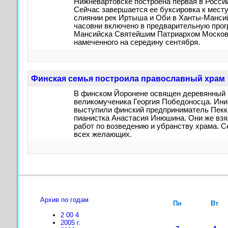
Нижневартовске построена первая в Росси
Сейчас завершается ее буксировка к месту
слиянии рек Иртыша и Оби в Ханты-Манси
часовни включено в предварительную про
Мансийска Святейшим Патриархом Московс
намеченного на середину сентября.
Финская семья построила православный храм
В финском Йоронене освящен деревянный 
великомученика Георгия Победоносца. Ин
выступили финский предприниматель Пекка
пианистка Анастасия Инюшина. Они же взя
работ по возведению и убранству храма. С
всех желающих.
Архив по годам
Пн
Вт
лордфильм бесплатно
2
00
4
2005 г.