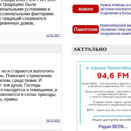
 в традициях были
Нужна помощь в 
важно
иональными условиями и
детском паллиат
отделении в Кольцо
ессиональными факторами.
х традиций сохранялся
ревянных домов,
Новосибирской м
Памятник
объявлен сбор ср
сооружения памятн
22.05.2017
АКТУАЛЬНО
, но и стараются воплотить
нь. Помогают стремлению
елом, средствами. И
т зов души, Господь
то находятся и помощники, и
оявляются в селах приходы,
ы, храмы.
06.12.2015
Радио ВЕРА...