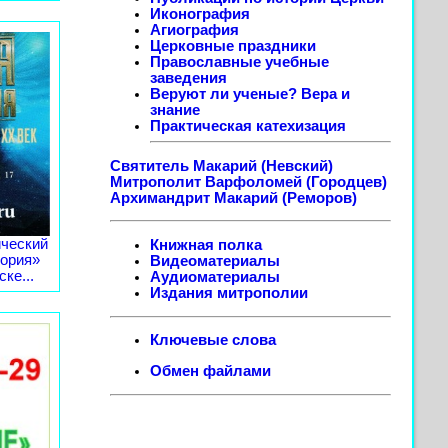
Иконография
Агиография
Церковные праздники
Православные учебные
заведения
Веруют ли ученые? Вера и
знание
Практическая катехизация
Святитель Макарий (Невский)
Митрополит Варфоломей (Городцев)
Архимандрит Макарий (Реморов)
ческий
Книжная полка
тория»
Видеоматериалы
ке...
Аудиоматериалы
Издания митрополии
Ключевые слова
Обмен файлами