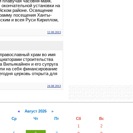
и плавучая часовня-маяк.
 окончательной установки на
йском районе. Освящение
грамму посещения Ханты-
ким и всея Руси Кириллом,
12.09.2013
православный храм во имя
ициаторами строительства
 Вильякайнен и его супруга
ли на себя финансирование
егодня церковь открыта для
24.08.2013
«
Август 2026 »
Ср
Чт
Пт
Сб
Вс
1
2