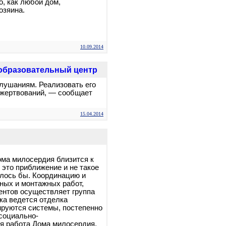
, как любой дом,
озяина.
10.09.2014
образовательный центр
лушаниям. Реализовать его
ожертвований, — сообщает
15.04.2014
ма милосердия близится к
 это приближение и не такое
елось бы. Координацию и
ных и монтажных работ,
ентов осуществляет группа
ка ведется отделка
руются системы, постепенно
социально-
я работа Дома милосердия,