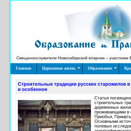
Священнослужители Новосибирской епархии – участники 
Главная
Церковная жизнь
Образование
Кра
Строительные традиции русских старожилов в 
и особенное
Статья посвящен
строительных тр
деревянных жили
проживающими в 
Приобья, Приирты
Основными источ
полевых исследо
этнографическог