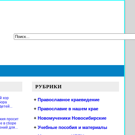
РУБРИКИ
й хор
+
Православное краеведение
бора
етей...
+
Православие в нашем крае
+
Новомученики Новосибирские
хия просит
е в сборе
+
Учебные пособия и материалы
ений для...