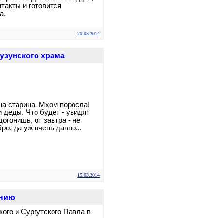
такты и готовится
а.
20.03.2014
сузунского храма
ша старина. Мхом поросла!
и деды. Что будет - увидят
догонишь, от завтра - не
ро, да уж очень давно...
15.03.2014
ению
ого и Сургутского Павла в