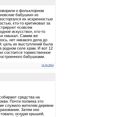
говорили о фольклорном
новские бабушки» из
 восторгался их искренностью
остью, кто-то критиковал за
нстрируют «совсем
одное искусство», кто-то
ки хмыкал. Самим же
ось, нет никакого дела до
: цель их выступлений была
в родном селе храм. И вот 12
во состоится торжественное
построенного бабушками.
14.10.2014
собирают средства на
ркви. Почти полвека это
ние служило жителям деревни
разования. Затем оно
стовало, оседая крышей,