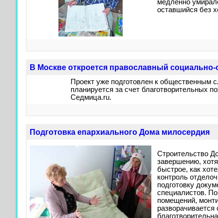
медленно умирало
оставшийся без х
В Москве откроется православный социально-
Проект уже подготовлен к общественным с
планируется за счет благотворительных п
Седмица.ru.
Подготовка епархиального Дома милосердия
Строительство До
завершению, хотя
быстрое, как хот
контроль отделоч
подготовку докум
специалистов. По
помещений, монти
разворачивается 
благотворительна