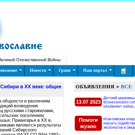
Великой Отечественной Войны
еведение
Новости
Грани
Наш портал
ОБЪЯВЛЕНИЯ
>
ВСЕ
Сибири в XX веке: общее
Детский церковны
а общности и различиям
13.07 2023
Вознесенского со
адиций возведения
объявляет набор д
щ русскими старожилами,
сельских поселениях
Помоги
Искитимская епар
шья, Приангарья в XX в.
оказать содействи
никами являются результаты
музею
экспонатов и свед
ваний Сибирского
о отряда ИАЭТ СО РАН 1997–