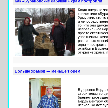
Как «Бурановские бабушки» храм построили
Когда впервые за
коллективе «Бура
Удмуртии, кто-то
и непосредственн
то, что они демо
неправильное нар
просто скептичес
участницам, казал
различных мнений
одна – построить 
октября в Бурано
открытие храма, 
Больше храмов — меньше тюрем
В деревне Бердь 
строительство це
бревенчатое зда
Бердь центром об
несколько лет пу