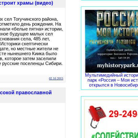
строит храмы (видео)
х сел Тогучинского района,
 отметило день рождения. На
нали «белые пятна» истории,
жное будущее малых сел
снования села, 485 лет,
 Историки скептически
дате, но местные жители не
сте нынешнего Киика было
в, которое затем заселили
 русские поселенцы Сибири.
Мультимедийный истори
02.10.2015
парк «Россия – Моя ис
открылся в Новосибирс
ысокой православной