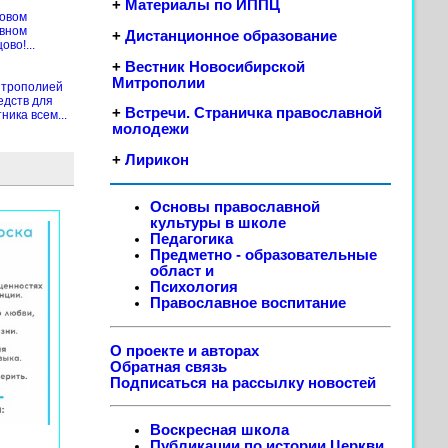
+
Материалы по ИППЦ
новом
ивном
+
Дистанционное образование
во!...
+
Вестник Новосибирской
Митрополии
итрополией
едств для
+
Встречи. Страничка православной
ика всем...
молодежи
+
Лирикон
Основы православной
культуры в школе
Педагогика
Предметно - образовательные
област
и
Психология
Православное воспитание
О проекте и авторах
Обратная связь
Подписаться на рассылку новостей
Воскресная школа
Публикации по истории Церкви