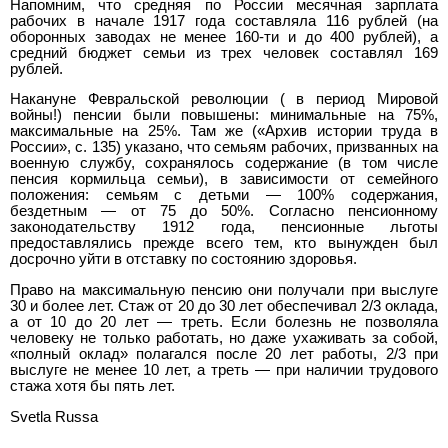
Напомним, что средняя по России месячная зарплата
рабочих в начале 1917 года составляла 116 рублей (на
оборонных заводах не менее 160-ти и до 400 рублей), а
средний бюджет семьи из трех человек составлял 169
рублей.
Накануне Февральской революции ( в период Мировой
войны!) пенсии были повышены: минимальные на 75%,
максимальные на 25%. Там же («Архив истории труда в
России», с. 135) указано, что семьям рабочих, призванных на
военную службу, сохранялось содержание (в том числе
пенсия кормильца семьи), в зависимости от семейного
положения: семьям с детьми — 100% содержания,
бездетным — от 75 до 50%. Согласно пенсионному
законодательству 1912 года, пенсионные льготы
предоставлялись прежде всего тем, кто вынужден был
досрочно уйти в отставку по состоянию здоровья.
Право на максимальную пенсию они получали при выслуге
30 и более лет. Стаж от 20 до 30 лет обеспечивал 2/3 оклада,
а от 10 до 20 лет — треть. Если болезнь не позволяла
человеку не только работать, но даже ухаживать за собой,
«полный оклад» полагался после 20 лет работы, 2/3 при
выслуге не менее 10 лет, а треть — при наличии трудового
стажа хотя бы пять лет.
Svetla Russa