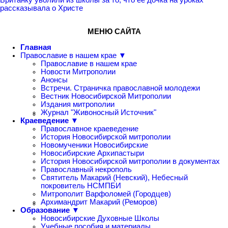
рассказывала о Христе
МЕНЮ САЙТА
Главная
Православие в нашем крае ▼
Православие в нашем крае
Новости Митрополии
Анонсы
Встречи. Страничка православной молодежи
Вестник Новосибирской Митрополии
Издания митрополии
Журнал "Живоносный Источник"
Краеведение ▼
Православное краеведение
История Новосибирской митрополии
Новомученики Новосибирские
Новосибирские Архипастыри
История Новосибирской митрополии в документах
Православный некрополь
Святитель Макарий (Невский), Небесный
покровитель НСМПБИ
Митрополит Варфоломей (Городцев)
Архимандрит Макарий (Реморов)
Образование ▼
Новосибирские Духовные Школы
Учебные пособия и материалы