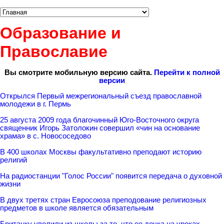
Образование и
Православие
Вы смотрите мобильную версию сайта.
Перейти к полной
версии
Открылся Первый межрегиональный съезд православной
молодежи в г. Пермь
25 августа 2009 года благочинный Юго-Восточного округа
священник Игорь Затолокин совершил «чин на основание
храма» в с. Новососедово
В 400 школах Москвы факультативно преподают историю
религий
На радиостанции "Голос России" появится передача о духовной
жизни
В двух третях стран Евросоюза преподование религиозных
предметов в школе является обязательным
Британку уволили из школы за то, что ее дочка на уроках