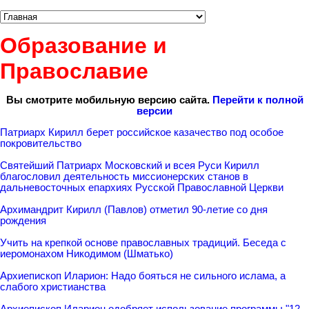
Образование и
Православие
Вы смотрите мобильную версию сайта.
Перейти к полной
версии
Патриарх Кирилл берет российское казачество под особое
покровительство
Святейший Патриарх Московский и всея Руси Кирилл
благословил деятельность миссионерских станов в
дальневосточных епархиях Русской Православной Церкви
Архимандрит Кирилл (Павлов) отметил 90-летие со дня
рождения
Учить на крепкой основе православных традиций. Беседа с
иеромонахом Никодимом (Шматько)
Архиепископ Иларион: Надо бояться не сильного ислама, а
слабого христианства
Архиепископ Иларион одобряет использование программы "12