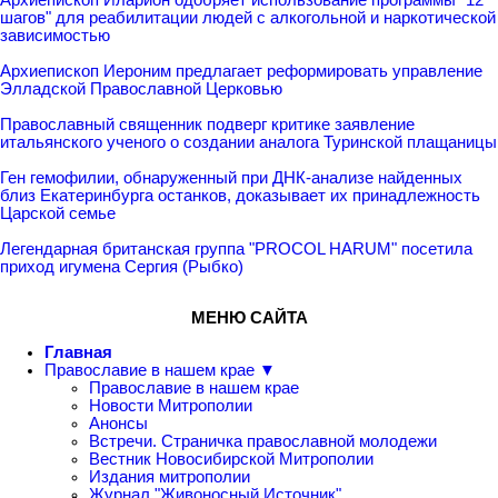
шагов" для реабилитации людей с алкогольной и наркотической
зависимостью
Архиепископ Иероним предлагает реформировать управление
Элладской Православной Церковью
Православный священник подверг критике заявление
итальянского ученого о создании аналога Туринской плащаницы
Ген гемофилии, обнаруженный при ДНК-анализе найденных
близ Екатеринбурга останков, доказывает их принадлежность
Царской семье
Легендарная британская группа "PROCOL HARUM" посетила
приход игумена Сергия (Рыбко)
МЕНЮ САЙТА
Главная
Православие в нашем крае ▼
Православие в нашем крае
Новости Митрополии
Анонсы
Встречи. Страничка православной молодежи
Вестник Новосибирской Митрополии
Издания митрополии
Журнал "Живоносный Источник"