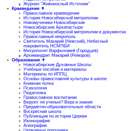
Журнал "Живоносный Источник"
Краеведение ▼
Православное краеведение
История Новосибирской митрополии
Новомученики Новосибирские
Новосибирские Архипастыри
История Новосибирской митрополии в документах
Православный некрополь
Святитель Макарий (Невский), Небесный
покровитель НСМПБИ
Митрополит Варфоломей (Городцев)
Архимандрит Макарий (Реморов)
Образование ▼
Новосибирские Духовные Школы
Учебные пособия и материалы
Материалы по ИППЦ
Основы православной культуры в школе
Книжная полка
Психология
Педагогика
Православное воспитание
Веруют ли ученые? Вера и знание
Предметно-образовательные области
Воскресная школа
Публикации по истории Церкви
Иконография
Агиография
Церковные праздники