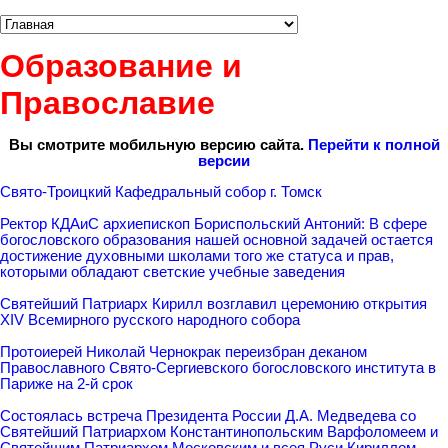
Образование и
Православие
Вы смотрите мобильную версию сайта.
Перейти к полной
версии
Свято-Троицкий Кафедральный собор г. Томск
Ректор КДАиС архиепископ Бориспольский Антоний: В сфере
богословского образования нашей основной задачей остается
достижение духовными школами того же статуса и прав,
которыми обладают светские учебные заведения
Святейший Патриарх Кирилл возглавил церемонию открытия
XIV Всемирного русского народного собора
Протоиерей Николай Чернокрак переизбран деканом
Православного Свято-Сергиевского богословского института в
Париже на 2-й срок
Состоялась встреча Президента России Д.А. Медведева со
Святейший Патриархом Константинопольским Варфоломеем и
Святейшим Патриархом Московским и всея Руси Кириллом