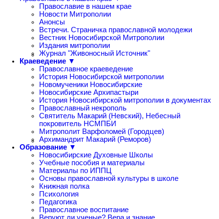
Православие в нашем крае
Новости Митрополии
Анонсы
Встречи. Страничка православной молодежи
Вестник Новосибирской Митрополии
Издания митрополии
Журнал "Живоносный Источник"
Краеведение ▼
Православное краеведение
История Новосибирской митрополии
Новомученики Новосибирские
Новосибирские Архипастыри
История Новосибирской митрополии в документах
Православный некрополь
Святитель Макарий (Невский), Небесный
покровитель НСМПБИ
Митрополит Варфоломей (Городцев)
Архимандрит Макарий (Реморов)
Образование ▼
Новосибирские Духовные Школы
Учебные пособия и материалы
Материалы по ИППЦ
Основы православной культуры в школе
Книжная полка
Психология
Педагогика
Православное воспитание
Веруют ли ученые? Вера и знание