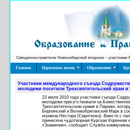
Священнослужители Новосибирской епархии – участники 
Главная
Церковная жизнь
Образование
Кра
Участники международного съезда Содружест
молодежи посетили Трехсвятительский храм в
23 июля 2010 года участники съезда Содр
молодежи присутствовали на Божественной
Трехсвятительском храме в Париже, котор
Берлинский и Великобританский Марк в со
игумена Нестора (Сиротенко). Вместе с п
принесена чудотворная Курская Коренная 
«Знамение», сообщает Служба коммуника