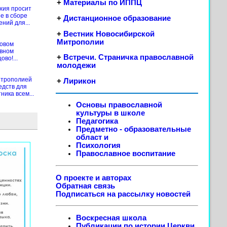
+
Материалы по ИППЦ
хия просит
е в сборе
+
Дистанционное образование
ений для...
+
Вестник Новосибирской
Митрополии
новом
ивном
+
Встречи. Страничка православной
во!...
молодежи
итрополией
+
Лирикон
едств для
ика всем...
Основы православной
культуры в школе
Педагогика
Предметно - образовательные
област
и
Психология
Православное воспитание
О проекте и авторах
Обратная связь
Подписаться на рассылку новостей
Воскресная школа
Публикации по истории Церкви