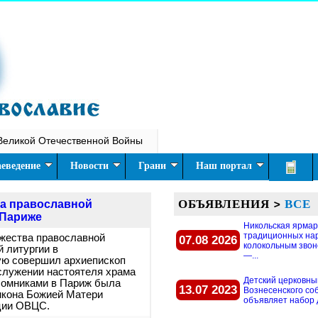
Великой Отечественной Войны
еведение
Новости
Грани
Наш портал
ОБЪЯВЛЕНИЯ
>
ВСЕ
ва православной
 Париже
Никольская ярмар
традиционных на
ужества православной
07.08 2026
колокольным звон
 литургии в
—...
ую совершил архиепископ
служении настоятеля храма
Детский церковны
аломниками в Париж была
13.07 2023
Вознесенского со
икона Божией Матери
объявляет набор д
ции ОВЦС.