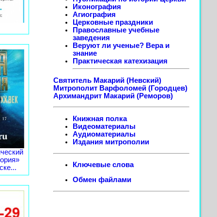
Иконография
Агиография
Церковные праздники
Православные учебные
заведения
Веруют ли ученые? Вера и
знание
Практическая катехизация
Святитель Макарий (Невский)
Митрополит Варфоломей (Городцев)
Архимандрит Макарий (Реморов)
Книжная полка
Видеоматериалы
Аудиоматериалы
Издания митрополии
ческий
тория»
Ключевые слова
ке...
Обмен файлами