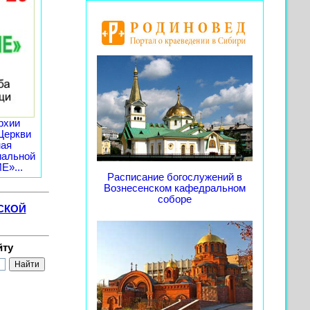
рхии
Церкви
ная
иальной
»...
Расписание богослужений в
Вознесенском кафедральном
соборе
СКОЙ
йту