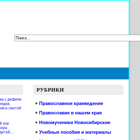
РУБРИКИ
ка с дефиле
+
Православное краеведение
рядов,
ом и лаптой
+
Православие в нашем крае
+
Новомученики Новосибирские
й хор
бора
+
Учебные пособия и материалы
етей...