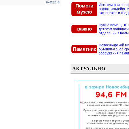
30.07.2010
Помоги
Искитимская епар
оказать содействи
музею
экспонатов и свед
Нужна помощь в 
важно
детском паллиат
отделении в Кольцо
Новосибирской м
Памятник
объявлен сбор ср
сооружения памятн
АКТУАЛЬНО