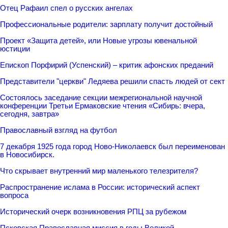
Отец Рафаил спел о русских ангелах
Профессиональные родители: зарплату получит достойный
Проект «Защита детей», или Новые угрозы ювенальной
юстиции
Епископ Порфирий (Успенский) – критик афонских преданий
Представители "церкви" Ледяева решили спасть людей от сект
Состоялось заседание секции межрегиональной научной
конференции Третьи Ермаковские чтения «Сибирь: вчера,
сегодня, завтра»
Православный взгляд на футбол
7 декабря 1925 года город Ново-Николаевск был переименован
в Новосибирск.
Что скрывает внутренний мир маленького телезрителя?
Распространение ислама в России: исторический аспект
вопроса
Исторический очерк возникновения РПЦ за рубежом
Псковская Православная миссия в годы Великой