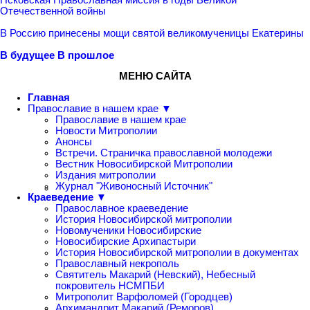
Отечественной войны
В Россию принесены мощи святой великомученицы Екатерины
В будущее
В прошлое
МЕНЮ САЙТА
Главная
Православие в нашем крае ▼
Православие в нашем крае
Новости Митрополии
Анонсы
Встречи. Страничка православной молодежи
Вестник Новосибирской Митрополии
Издания митрополии
Журнал "Живоносный Источник"
Краеведение ▼
Православное краеведение
История Новосибирской митрополии
Новомученики Новосибирские
Новосибирские Архипастыри
История Новосибирской митрополии в документах
Православный некрополь
Святитель Макарий (Невский), Небесный
покровитель НСМПБИ
Митрополит Варфоломей (Городцев)
Архимандрит Макарий (Реморов)