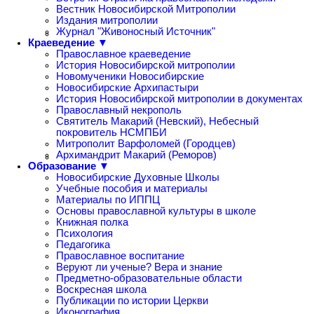
Вестник Новосибирской Митрополии
Издания митрополии
Журнал "Живоносный Источник"
Краеведение ▼
Православное краеведение
История Новосибирской митрополии
Новомученики Новосибирские
Новосибирские Архипастыри
История Новосибирской митрополии в документах
Православный некрополь
Святитель Макарий (Невский), Небесный
покровитель НСМПБИ
Митрополит Варфоломей (Городцев)
Архимандрит Макарий (Реморов)
Образование ▼
Новосибирские Духовные Школы
Учебные пособия и материалы
Материалы по ИППЦ
Основы православной культуры в школе
Книжная полка
Психология
Педагогика
Православное воспитание
Веруют ли ученые? Вера и знание
Предметно-образовательные области
Воскресная школа
Публикации по истории Церкви
Иконография