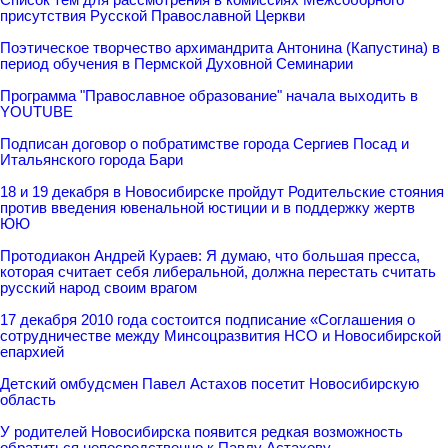
присутствия Русской Православной Церкви
Поэтическое творчество архимандрита Антонина (Капустина) в
период обучения в Пермской Духовной Семинарии
Программа "Православное образование" начала выходить в
YOUTUBE
Подписан договор о побратимстве города Сергиев Посад и
Итальянского города Бари
18 и 19 декабря в Новосибирске пройдут Родительские стояния
против введения ювенальной юстиции и в поддержку жертв
ЮЮ
Протодиакон Андрей Кураев: Я думаю, что большая пресса,
которая считает себя либеральной, должна перестать считать
русский народ своим врагом
17 декабря 2010 года состоится подписание «Соглашения о
сотрудничестве между Минсоцразвития НСО и Новосибирской
епархией
Детский омбудсмен Павел Астахов посетит Новосибирскую
область
У родителей Новосибирска появится редкая возможность
обратиться непосредственно к Павлу Астахову