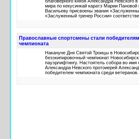
благоверного князя Александра Невского 
мира по кекусинкай каратэ Марии Пановой 
Васильеву присвоены звания «Заслуженный
«Заслуженный тренер России» соответстве
Православные спортсмены стали победителям
чемпионата
Накануне Дня Святой Троицы в Новосибирс
безэкипировочный чемпионат Новосибирск
пауэрлифтингу. Настоятель собора во имя 
Александра Невского протоиерей Алексан
победителем чемпионата среди ветеранов.