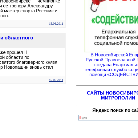
в Новосибирске — чемпионке
и ее тренеру Александру
 мастер спорта России» и
нно.
15.06.2011
и областного
ке прошел II
В Новосибирской Епа
ой области по
Русской Православной 
святого благоверного князя
создана Епархиаль
др Новопашин вновь стал
телефонная служба соц
помощи «СОДЕЙСТВИЕ
15.06.2011
САЙТЫ НОВОСИБИР
МИТРОПОЛИИ
Яндекс поиск по са