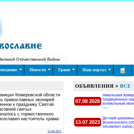
Великой Отечественной Войны
еведение
Новости
Грани
Наш портал
ОБЪЯВЛЕНИЯ
>
ВСЕ
саница» Кемеровской области
Никольская ярмар
ь православных звонарей
традиционных на
07.08 2026
колокольным звон
енное к празднику Святой
—...
асовней святых
ачалось с торжественного
Детский церковны
возглавил настоятель храма-
13.07 2023
Вознесенского со
объявляет набор д
15.06.2011