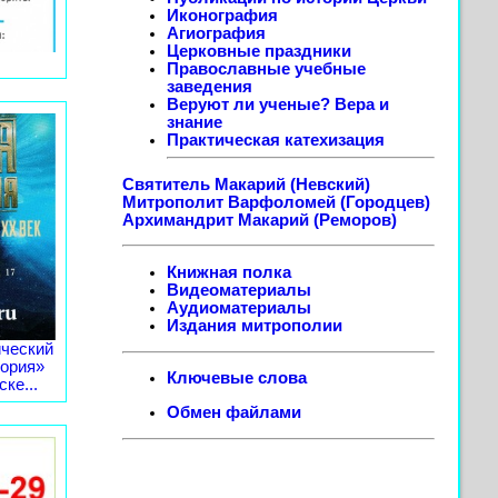
Иконография
Агиография
Церковные праздники
Православные учебные
заведения
Веруют ли ученые? Вера и
знание
Практическая катехизация
Святитель Макарий (Невский)
Митрополит Варфоломей (Городцев)
Архимандрит Макарий (Реморов)
Книжная полка
Видеоматериалы
Аудиоматериалы
Издания митрополии
ческий
тория»
Ключевые слова
ке...
Обмен файлами