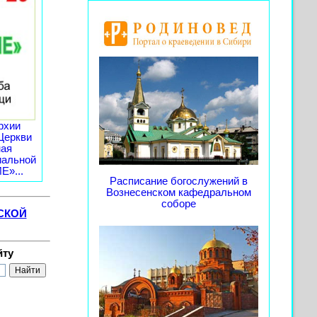
рхии
Церкви
ная
иальной
»...
Расписание богослужений в
Вознесенском кафедральном
соборе
СКОЙ
йту