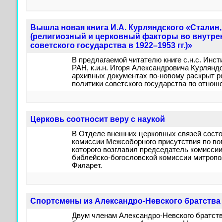
Вышла новая книга И.А. Курляндского «Сталин,
(религиозный и церковный факторы во внутре
советского государства в 1922–1953 гг.)»
В предлагаемой читателю книге с.н.с. Инст
РАН, к.и.н. Игоря Александровича Курлянд
архивных документах по-новому раскрыт 
политики советского государства по отноше
Церковь соотносит веру с наукой
В Отделе внешних церковных связей сост
комиссии Межсоборного присутствия по во
которого возглавил председатель комисси
библейско-богословской комиссии митропо
Филарет.
Спортсмены из Александро-Невского братства
Двум членам Александро-Невского братств