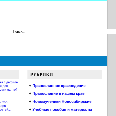
РУБРИКИ
ка с дефиле
+
Православное краеведение
рядов,
ом и лаптой
+
Православие в нашем крае
+
Новомученики Новосибирские
й хор
бора
+
Учебные пособия и материалы
етей...