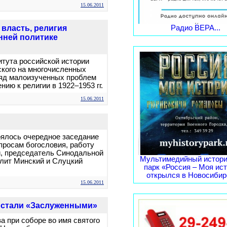
15.06.2011
 власть, религия
Радио ВЕРА...
нней политике
итута российской истории
ского на многочисленных
ряд малоизученных проблем
нию к религии в 1922–1953 гг.
15.06.2011
оялось очередное заседание
просам богословия, работу
и, председатель Синодальной
Мультимедийный истори
лит Минский и Слуцкий
парк «Россия – Моя ис
открылся в Новосибирс
15.06.2011
 стали «Заслуженными»
а при соборе во имя святого