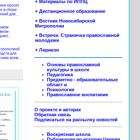
+
Материалы по ИППЦ
хия просит
е в сборе
+
Дистанционное образование
ений для...
+
Вестник Новосибирской
Митрополии
новом
ивном
+
Встречи. Страничка православной
во!...
молодежи
итрополией
+
Лирикон
едств для
ика всем...
Основы православной
культуры в школе
Педагогика
Предметно - образовательные
област
и
Психология
Православное воспитание
О проекте и авторах
Обратная связь
Подписаться на рассылку новостей
Воскресная школа
Публикации по истории Церкви