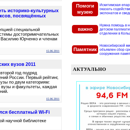
Помоги
Искитимская епар
оказать содействи
еть историко-культурных
музею
экспонатов и свед
ексов, посвящённых
Нужна помощь в 
важно
цепцией специальной
детском паллиат
отделении в Кольцо
истемы достопримечательных
у Василию Юрченко и членам
Новосибирской м
Памятник
объявлен сбор ср
15.06.2011
сооружения памятн
ких вузов 2011
АКТУАЛЬНО
второй год подряд
ний России. Первый рейтинг,
узы по двум категориям:
 вузы и факультеты, каждая
ний.
15.06.2011
ся бесплатный Wi-Fi
ой научной библиотеке