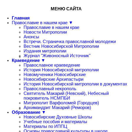
МЕНЮ САЙТА
Главная
Православие в нашем крае ▼
Православие в нашем крае
Новости Митрополии
Анонсы
Встречи. Страничка православной молодежи
Вестник Новосибирской Митрополии
Издания митрополии
Журнал "Живоносный Источник"
Краеведение ▼
Православное краеведение
История Новосибирской митрополии
Новомученики Новосибирские
Новосибирские Архипастыри
История Новосибирской митрополии в документах
Православный некрополь
Святитель Макарий (Невский), Небесный
покровитель НСМПБИ
Митрополит Варфоломей (Городцев)
Архимандрит Макарий (Реморов)
Образование ▼
Новосибирские Духовные Школы
Учебные пособия и материалы
Материалы по ИППЦ
Основы православной культуры в школе