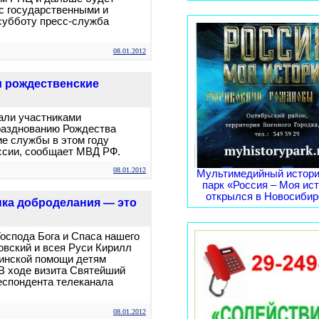
 с государственными и
субботу пресс-служба
08.01.2012
и рождественские
али участниками
разднованию Рождества
ие службы в этом году
оссии, сообщает МВД РФ.
08.01.2012
Мультимедийный истори
парк «Россия – Моя ис
открылся в Новосибирс
ыка доброделания — это
Господа Бога и Спаса нашего
вский и всея Руси Кирилл
цинской помощи детям
 В ходе визита Святейший
еспондента телеканала
08.01.2012