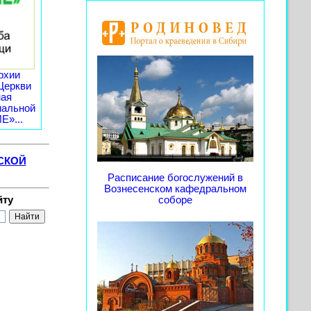
рхии
Церкви
ная
иальной
»...
СКОЙ
Расписание богослужений в
Вознесенском кафедральном
йту
соборе