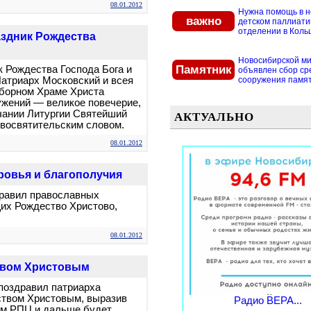
08.01.2012
Нужна помощь в 
важно
детском паллиат
отделении в Кольцо
аздник Рождества
Новосибирской м
Памятник
ик Рождества Господа Бога и
объявлен сбор ср
атриарх Московский и всея
сооружения памятн
борном Храме Христа
ужений — великое повечерие,
чании Литургии Святейший
АКТУАЛЬНО
рвосвятительским словом.
08.01.2012
ровья и благополучия
равил православных
щих Рождество Христово,
08.01.2012
твом Христовым
поздравил патриарха
ством Христовым, выразив
Радио ВЕРА...
вом РПЦ и дальше будет