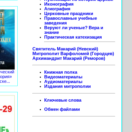
Иконография
Агиография
Церковные праздники
Православные учебные
заведения
Веруют ли ученые? Вера и
знание
Практическая катехизация
Святитель Макарий (Невский)
Митрополит Варфоломей (Городцев)
Архимандрит Макарий (Реморов)
ческий
Книжная полка
тория»
Видеоматериалы
ке...
Аудиоматериалы
Издания митрополии
Ключевые слова
Обмен файлами