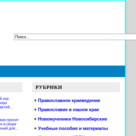
РУБРИКИ
й хор
+
Православное краеведение
бора
етей...
+
Православие в нашем крае
+
Новомученики Новосибирские
хия просит
е в сборе
+
Учебные пособия и материалы
ений для...