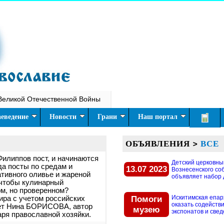
Великой Отечественной Войны
еведение
Новости
Грани
Наш портал
ОБЪЯВЛЕНИЯ
>
ВСЕ
илиппов пост, и начинаются
Детский церковны
да посты по средам и
13.07 2023
Вознесенского со
тивного оливье и жареной
объявляет набор д
, чтобы кулинарный
ом, но проверенном?
Помоги
Искитимская епар
ира с учетом российских
оказать содействи
ает Нина БОРИСОВА, автор
музею
экспонатов и свед
аря православной хозяйки.