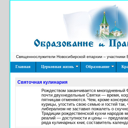
Священнослужители Новосибирской епархии – участники 
Главная
Церковная жизнь
Образование
Кра
Святочная кулинария
Рождеством заканчивается многодневный Ф
почти двухнедельные Святки — время, ког
пятницам отменяются. Чем, кроме консерва
курицы, угостить свою семью и гостей так
либерализм не заставил пожалеть о скучн
Традиции рождественской кухни народов м
реалий — доступности и цены — предлаг
ряда кулинарных книг, составитель календ