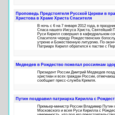
Проповедь Предстоятеля Русской Церкви в пр
Христова в Храме Христа Спасителя
В ночь с 6 на 7 января 2012 года, в праздн
Спаса нашего Иисуса Христа, Святейший П
Руси Кирилл совершил в кафедральном со
Спасителя череду Рождественских богосл
утреню и Божественную литургию. По окон
Патриарх Кирилл обратился к пастве с Пе
Медведев в Рождество пожелал россиянам здо
Президент России Дмитрий Медведев позд
христиан и всех граждан России, отмечаю
сообщает пресс-служба Кремля.
Путин поздравил патриарха Кирилла с Рождес
Премьер-министр России Владимир Путин 
Московского и всея Руси Кирилла с Рожде
уверенность, что под его предстоятельст