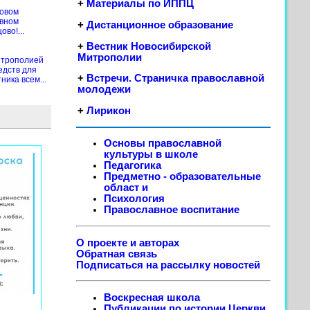
+
Материалы по ИППЦ
новом
ивном
+
Дистанционное образование
во!...
+
Вестник Новосибирской
Митрополии
итрополией
едств для
+
Встречи. Страничка православной
ика всем...
молодежи
+
Лирикон
Основы православной
культуры в школе
Педагогика
Предметно - образовательные
област
и
Психология
Православное воспитание
О проекте и авторах
Обратная связь
Подписаться на рассылку новостей
Воскресная школа
Публикации по истории Церкви