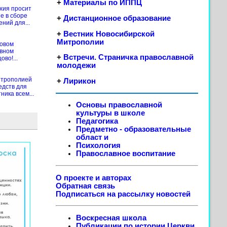
+
Материалы по ИППЦ
хия просит
е в сборе
+
Дистанционное образование
ений для...
+
Вестник Новосибирской
Митрополии
новом
ивном
+
Встречи. Страничка православной
во!...
молодежи
итрополией
+
Лирикон
едств для
ика всем...
Основы православной
культуры в школе
Педагогика
Предметно - образовательные
област
и
Психология
Православное воспитание
О проекте и авторах
Обратная связь
Подписаться на рассылку новостей
Воскресная школа
Публикации по истории Церкви