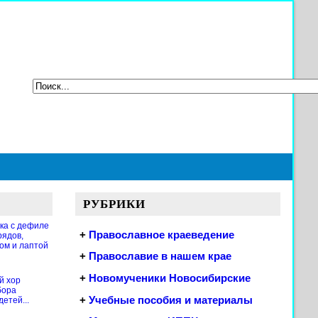
РУБРИКИ
ка с дефиле
+
Православное краеведение
рядов,
ом и лаптой
+
Православие в нашем крае
+
Новомученики Новосибирские
й хор
бора
+
Учебные пособия и материалы
етей...