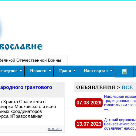
Великой Отечественной Войны
еведение
Новости
Грани
Наш портал
ОБЪЯВЛЕНИЯ
>
ВСЕ
ародного грантового
Никольская ярмар
традиционных на
а Христа Спасителя в
07.08 2026
колокольным звон
иарха Московского и всея
—...
ьных координаторов
курса «Православная
Детский церковны
13.07 2023
Вознесенского со
объявляет набор д
06.05.2012