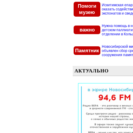
Помоги
Искитимская епар
оказать содействи
музею
экспонатов и свед
Нужна помощь в 
важно
детском паллиат
отделении в Кольцо
Новосибирской м
Памятник
объявлен сбор ср
сооружения памятн
АКТУАЛЬНО