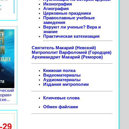
Иконография
Агиография
Церковные праздники
Православные учебные
заведения
Веруют ли ученые? Вера и
знание
Практическая катехизация
Святитель Макарий (Невский)
Митрополит Варфоломей (Городцев)
Архимандрит Макарий (Реморов)
Книжная полка
Видеоматериалы
Аудиоматериалы
Издания митрополии
ческий
тория»
Ключевые слова
ке...
Обмен файлами