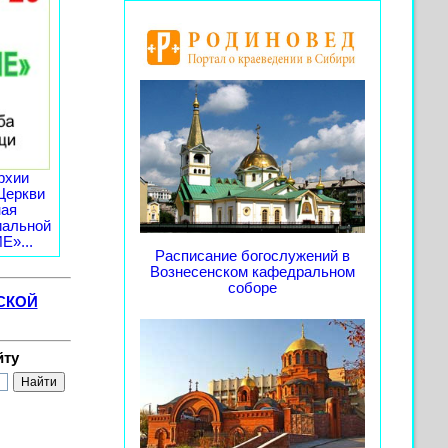
рхии
Церкви
ная
иальной
»...
Расписание богослужений в
Вознесенском кафедральном
соборе
СКОЙ
йту