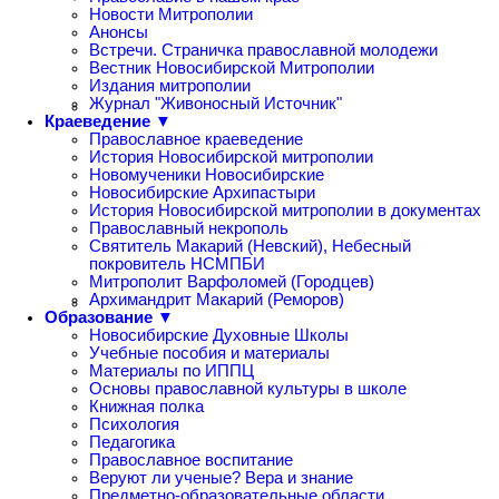
Новости Митрополии
Анонсы
Встречи. Страничка православной молодежи
Вестник Новосибирской Митрополии
Издания митрополии
Журнал "Живоносный Источник"
Краеведение ▼
Православное краеведение
История Новосибирской митрополии
Новомученики Новосибирские
Новосибирские Архипастыри
История Новосибирской митрополии в документах
Православный некрополь
Святитель Макарий (Невский), Небесный
покровитель НСМПБИ
Митрополит Варфоломей (Городцев)
Архимандрит Макарий (Реморов)
Образование ▼
Новосибирские Духовные Школы
Учебные пособия и материалы
Материалы по ИППЦ
Основы православной культуры в школе
Книжная полка
Психология
Педагогика
Православное воспитание
Веруют ли ученые? Вера и знание
Предметно-образовательные области