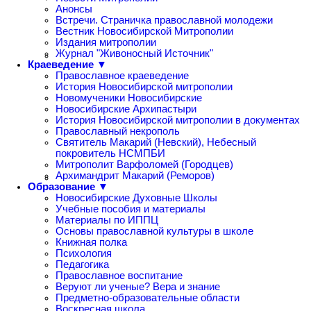
Анонсы
Встречи. Страничка православной молодежи
Вестник Новосибирской Митрополии
Издания митрополии
Журнал "Живоносный Источник"
Краеведение ▼
Православное краеведение
История Новосибирской митрополии
Новомученики Новосибирские
Новосибирские Архипастыри
История Новосибирской митрополии в документах
Православный некрополь
Святитель Макарий (Невский), Небесный
покровитель НСМПБИ
Митрополит Варфоломей (Городцев)
Архимандрит Макарий (Реморов)
Образование ▼
Новосибирские Духовные Школы
Учебные пособия и материалы
Материалы по ИППЦ
Основы православной культуры в школе
Книжная полка
Психология
Педагогика
Православное воспитание
Веруют ли ученые? Вера и знание
Предметно-образовательные области
Воскресная школа