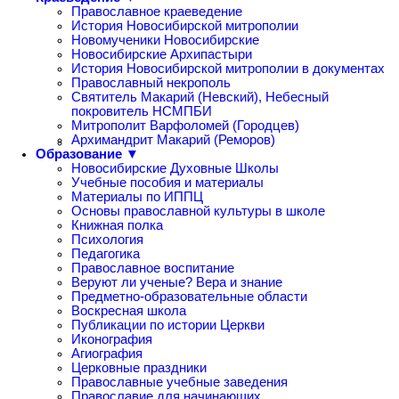
Православное краеведение
История Новосибирской митрополии
Новомученики Новосибирские
Новосибирские Архипастыри
История Новосибирской митрополии в документах
Православный некрополь
Святитель Макарий (Невский), Небесный
покровитель НСМПБИ
Митрополит Варфоломей (Городцев)
Архимандрит Макарий (Реморов)
Образование ▼
Новосибирские Духовные Школы
Учебные пособия и материалы
Материалы по ИППЦ
Основы православной культуры в школе
Книжная полка
Психология
Педагогика
Православное воспитание
Веруют ли ученые? Вера и знание
Предметно-образовательные области
Воскресная школа
Публикации по истории Церкви
Иконография
Агиография
Церковные праздники
Православные учебные заведения
Православие для начинающих