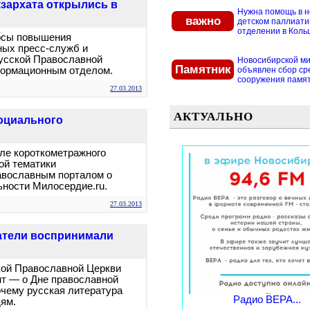
зархата открылись в
Нужна помощь в 
важно
детском паллиат
отделении в Кольцо
урсы повышения
ных пресс-служб и
усской Православной
Новосибирской м
Памятник
формационным отделом.
объявлен сбор ср
сооружения памятн
27.03.2013
АКТУАЛЬНО
социального
але короткометражного
ой тематики
авославным порталом о
ьности Милосердие.ru.
27.03.2013
атели воспринимали
кой Православной Церкви
нт — о Дне православной
почему русская литература
Радио ВЕРА...
ям.