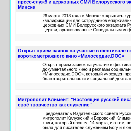
пресс-служб и церковных СМИ Белорусского эк
Минске
26 марта 2013 года в Минске открылись к
квалификации для сотрудников епархиаль
церковных СМИ Белорусского экзархата Р
Церкви, организованные Синодальным ин
Открыт прием заявок на участие в фестивале 
короткометражного кино «Милосердие.DOC»
Открыт прием заявок на участие в фестив
документального кино и рекламы социальн
«Милосердие.DOC», который учрежден пр
благотворительности и социальной деятел
Митрополит Климент: "Настоящие русский пис
своё творчество как служение"
Председатель Издательского совета Русс
митрополит Калужский и Боровский Климе
книги, который прошел 14 марта, и о том, 
была для писателей служением Богу и люд