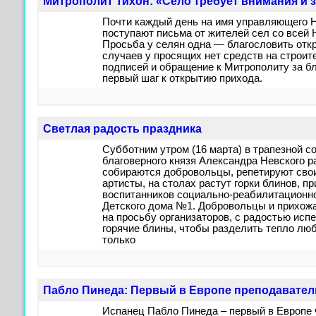
Митрополит Тихон: «Село требует внимания и 
Почти каждый день на имя управляющего 
поступают письма от жителей сел со всей 
Просьба у селян одна — благословить отк
случаев у просящих нет средств на строит
подписей и обращение к Митрополиту за б
первый шаг к открытию прихода.
Светлая радость праздника
Субботним утром (16 марта) в трапезной со
благоверного князя Александра Невского 
собираются добровольцы, репетируют сво
артисты, на столах растут горки блинов, п
воспитанников социально-реабилитационно
Детского дома №1. Добровольцы и прихожа
на просьбу организаторов, с радостью ис
горячие блины, чтобы разделить тепло люб
только
Пабло Пинеда: Первый в Европе преподавател
Испанец Пабло Пинеда – первый в Европе 