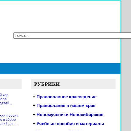
РУБРИКИ
й хор
+
Православное краеведение
бора
етей...
+
Православие в нашем крае
+
Новомученики Новосибирские
хия просит
е в сборе
+
Учебные пособия и материалы
ений для...