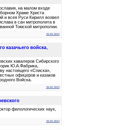
вославия, на малом входе
оборном Храме Христа
й и всея Руси Кирилл возвел
ислава в сан митрополита в
ованной Томской митрополии.
26.03.2013
о казачьего войска,
евских кавалеров Сибирского
торик Ю.А.Фабрика,
ву настоящего «Списка»,
естных офицеров и казаков
родного Войска.
26.03.2013
оевского
октор филологических наук,
26.03.2013