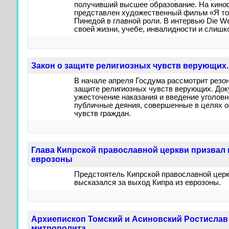
получивший высшее образование. На кино
представлен художественный фильм «Я тож
Пинедой в главной роли. В интервью Die W
своей жизни, учебе, инвалидности и слишк
Закон о защите религиозных чувств верующих.
В начале апреля Госдума рассмотрит резо
защите религиозных чувств верующих. Док
ужесточение наказания и введение уголовн
публичные деяния, совершенные в целях 
чувств граждан.
Глава Кипрской православной церкви призвал 
еврозоны
Предстоятель Кипрской православной церк
высказался за выход Кипра из еврозоны.
Архиепископ Томский и Асиновский Ростислав 
митрополита