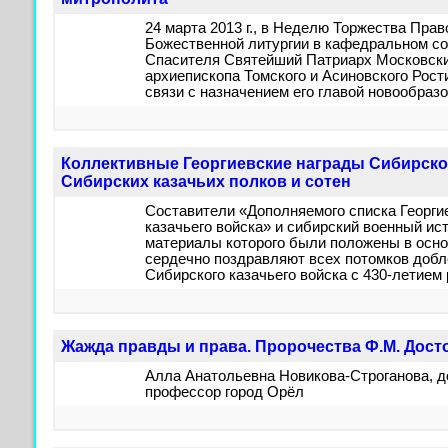
24 марта 2013 г., в Неделю Торжества Пра
Божественной литургии в кафедральном с
Спасителя Святейший Патриарх Московски
архиепископа Томского и Асиновского Рост
связи с назначением его главой новообраз
Коллективные Георгиевские награды Сибирског
Сибирских казачьих полков и сотен
Составители «Дополняемого списка Георги
казачьего войска» и сибирский военный ис
материалы которого были положены в осно
сердечно поздравляют всех потомков добл
Сибирского казачьего войска с 430-летием 
Жажда правды и права. Пророчества Ф.М. Дост
Алла Анатольевна Новикова-Строганова, д
профессор город Орёл