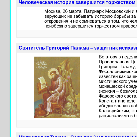
Человеческая история завершится торжеством
Москва, 26 марта. Патриарх Московский и 
верующих не забывать историю борьбы за 
откровения и не сомневаться в том, что че
неизбежно завершится торжеством правос
Святитель Григорий Палама – защитник исихаз
Во вторую неделю
Православная Це
Григория Паламу,
Фессалоникийског
известен как защ
мистического уче
монашеской среде
(исихия – безмолв
Фаворского света
Константинополе 
убедительную по
Калаврийским, ст
рационализма в 