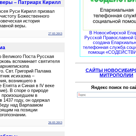
 веры – Патриарх Кирилл
всея Руси Кирилл призвал
чистоту Божественного
ловеческая история
лавной веры.
В Новосибирской Епа
27.03.2013
Русской Православной 
создана Епархиаль
телефонная служба соц
ма
помощи «СОДЕЙСТВИЕ
 Великого Поста Русская
рковь вспоминает святителя
 архиепископа
САЙТЫ НОВОСИБИР
о. Свт. Григорий Палама
МИТРОПОЛИИ
итник исихазма –
ния, возникшего в
 Египта и Синая в IV веке
Яндекс поиск по са
ие). В споре о природе
, произошедшем в
в 1437 году, он одержал
беду над Варлаамом
оящим на позиции
богопознании.
26.03.2013