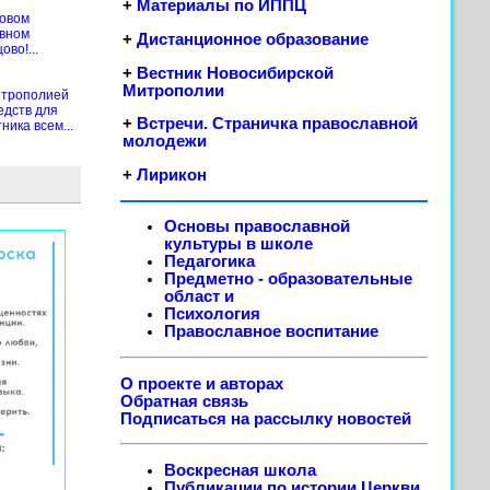
+
Материалы по ИППЦ
новом
ивном
+
Дистанционное образование
во!...
+
Вестник Новосибирской
Митрополии
итрополией
едств для
+
Встречи. Страничка православной
ика всем...
молодежи
+
Лирикон
Основы православной
культуры в школе
Педагогика
Предметно - образовательные
област
и
Психология
Православное воспитание
О проекте и авторах
Обратная связь
Подписаться на рассылку новостей
Воскресная школа
Публикации по истории Церкви