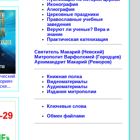
Иконография
Агиография
Церковные праздники
Православные учебные
заведения
Веруют ли ученые? Вера и
знание
Практическая катехизация
Святитель Макарий (Невский)
Митрополит Варфоломей (Городцев)
Архимандрит Макарий (Реморов)
ческий
Книжная полка
тория»
Видеоматериалы
ке...
Аудиоматериалы
Издания митрополии
Ключевые слова
Обмен файлами