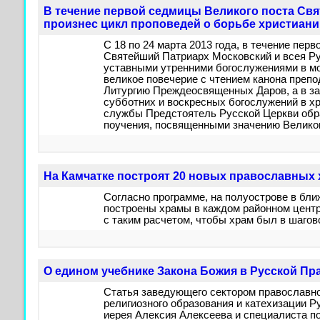
В течение первой седмицы Великого поста Св
произнес цикл проповедей о борьбе христиани
C 18 по 24 марта 2013 года, в течение пер
Святейший Патриарх Московский и всея Р
уставными утренними богослужениями в м
великое повечерие с чтением канона препо
Литургию Преждеосвященных Даров, а в за
субботних и воскресных богослужений в х
службы Предстоятель Русской Церкви обр
поучения, посвященными значению Великог
На Камчатке построят 20 новых православных
Согласно программе, на полуострове в бл
построены храмы в каждом районном центре
с таким расчетом, чтобы храм был в шагов
О едином учебнике Закона Божия в Русской П
Статья заведующего сектором православн
религиозного образования и катехизации 
иерея Алексия Алексеева и специалиста 