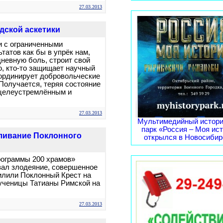
27.03.2013
дской аскетики
и с ограниченными
атов как бы в упрёк нам,
невную боль, строит свой
ю, кто-то защищает научный
координирует добровольческие
Получается, теряя состояние
 целеустремлённым и
27.03.2013
Мультимедийный истори
парк «Россия – Моя ис
ливание Поклонного
открылся в Новосибирс
рограммы 200 храмов»
вал злодеяние, совершенное
пилили Поклонный Крест на
мученицы Татианы Римской на
27.03.2013