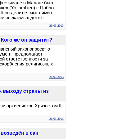
фестивале в Малаге был
е» (Yo tambiеn) с Пабло
elt он делится мыслями о
ом опекаемых детях.
26.03.2013
 Кого же он защитит?
нансный законопроект о
умент предполагает
ой ответственности за
оскорбления религиозных
26.03.2013
к выходу страны из
ви архиепископ Хризостом II
26.03.2013
возведён в сан