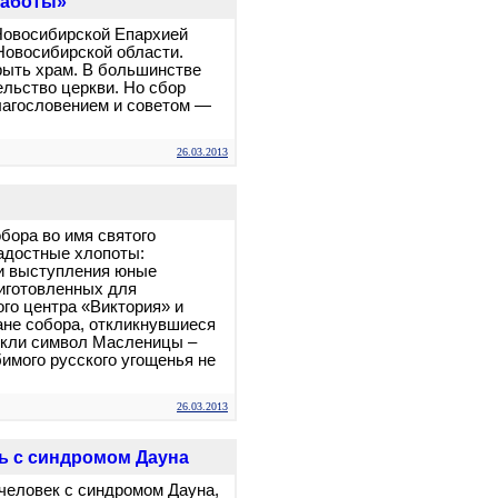
заботы»
Новосибирской Епархией
Новосибирской области.
рыть храм. В большинстве
ельство церкви. Но сбор
лагословением и советом —
26.03.2013
бора во имя святого
радостные хлопоты:
и выступления юные
риготовленных для
го центра «Виктория» и
не собора, откликнувшиеся
пекли символ Масленицы –
имого русского угощенья не
26.03.2013
ь с синдромом Дауна
человек с синдромом Дауна,