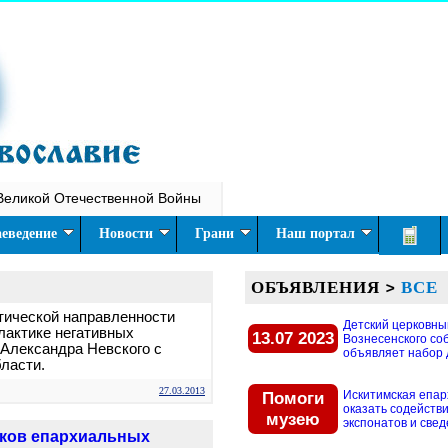
Великой Отечественной Войны
еведение
Новости
Грани
Наш портал
ОБЪЯВЛЕНИЯ
>
ВСЕ
тической направленности
Детский церковны
лактике негативных
13.07 2023
Вознесенского со
. Александра Невского с
объявляет набор д
ласти.
27.03.2013
Помоги
Искитимская епар
оказать содействи
музею
экспонатов и свед
ков епархиальных