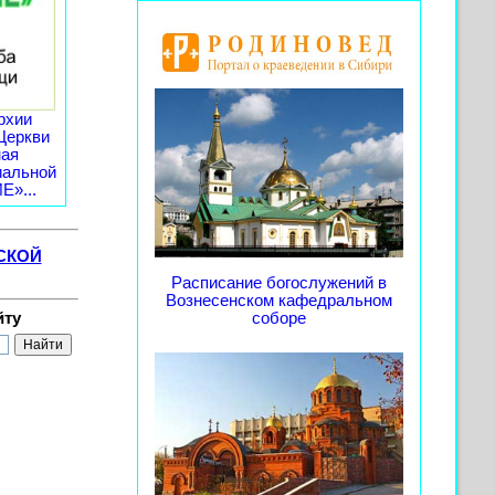
рхии
Церкви
ная
иальной
»...
СКОЙ
Расписание богослужений в
Вознесенском кафедральном
йту
соборе