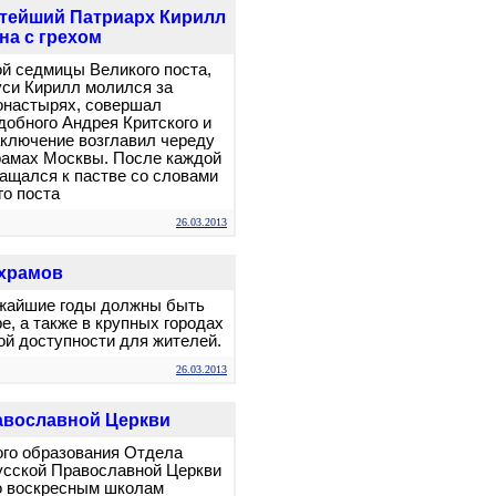
ятейший Патриарх Кирилл
на с грехом
вой седмицы Великого поста,
уси Кирилл молился за
онастырях, совершал
добного Андрея Критского и
ключение возглавил череду
рамах Москвы. После каждой
ащался к пастве со словами
о поста
26.03.2013
 храмов
ижайшие годы должны быть
, а также в крупных городах
ой доступности для жителей.
26.03.2013
равославной Церкви
ого образования Отдела
Русской Православной Церкви
по воскресным школам