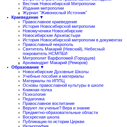
Вестник Новосибирской Митрополии
Издания митрополии
Журнал "Живоносный Источник"
Краеведение ▼
Православное краеведение
История Новосибирской митрополии
Новомученики Новосибирские
Новосибирские Архипастыри
История Новосибирской митрополии в документах
Православный некрополь
Святитель Макарий (Невский), Небесный
покровитель НСМПБИ
Митрополит Варфоломей (Городцев)
Архимандрит Макарий (Реморов)
Образование ▼
Новосибирские Духовные Школы
Учебные пособия и материалы
Материалы по ИППЦ
Основы православной культуры в школе
Книжная полка
Психология
Педагогика
Православное воспитание
Веруют ли ученые? Вера и знание
Предметно-образовательные области
Воскресная школа
Публикации по истории Церкви
Иконография